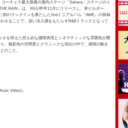
コーチェラ最大規模の屋内ステージ「Sahara」ステージのト
THE RAIN」は、XGが昨年11月にリリースし、米ビルボー
200”に初のランクインを果たした2ndミニアルバム『AWE』の収録
わさることで、深い没入感をもたらすR&Bトラックとなって
かさを抑えた控えめな感情表現とシネマティックな雰囲気が際
おり、無彩色の空間美とクラシックな演出の中で、感情の動き
るとのこと。
Music Video)』