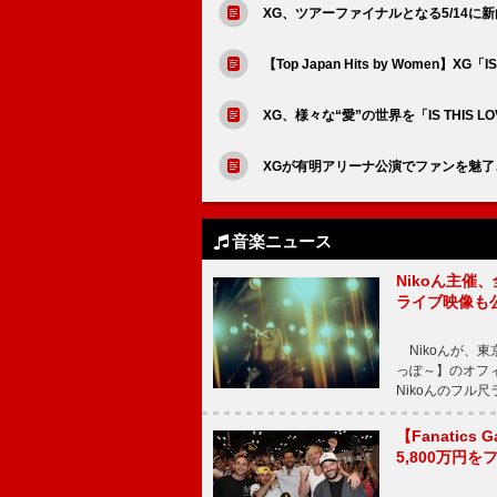
XG、ツアーファイナルとなる5/14に新曲「
【Top Japan Hits by Women】X
XG、様々な“愛”の世界を「IS THIS L
XGが有明アリーナ公演でファンを魅
音楽ニュース
Nikoん主催
ライブ映像も
Nikoんが、東
っぽ～】のオフ
Nikoんのフル
【Fanatic
5,800万円