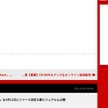
tツアーが決定
Eve、企画展【蒼像】CD BOX＆グッズをオンライン追加販売
RELATED NEWS
AIN』を4月11日にリリース決定＆新ビジュアルも公開