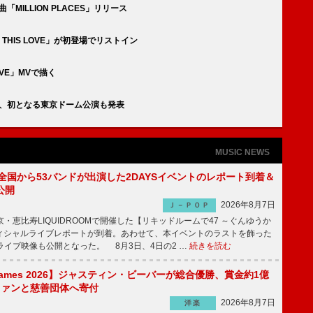
MILLION PLACES」リリース
G「IS THIS LOVE」が初登場でリストイン
OVE」MVで描く
了、初となる東京ドーム公演も発表
MUSIC NEWS
、全国から53バンドが出演した2DAYSイベントのレポート到着＆
公開
2026年8月7日
Ｊ－ＰＯＰ
京・恵比寿LIQUIDROOMで開催した【リキッドルームで47 ～ぐんゆうか
ィシャルライブレポートが到着。あわせて、本イベントのラストを飾った
尺ライブ映像も公開となった。 8月3日、4日の2 …
続きを読む
s Games 2026】ジャスティン・ビーバーが総合優勝、賞金約1億
をファンと慈善団体へ寄付
2026年8月7日
洋楽