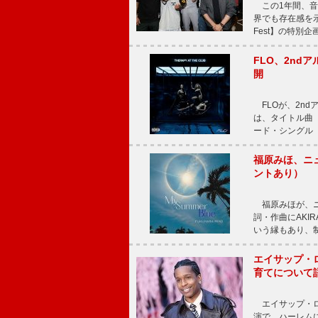
この1年間、音
界でも存在感を示
Fest】の特別企画
FLO、2ndア
開
FLOが、2ndア
は、タイトル曲「T
ード・シングル「L
福原みほ、ニュ
ントあり）
福原みほが、ニュ
詞・作曲にAKIR
いう縁もあり、
エイサップ・
育てについて
エイサップ・ロ
演で、ハーレム