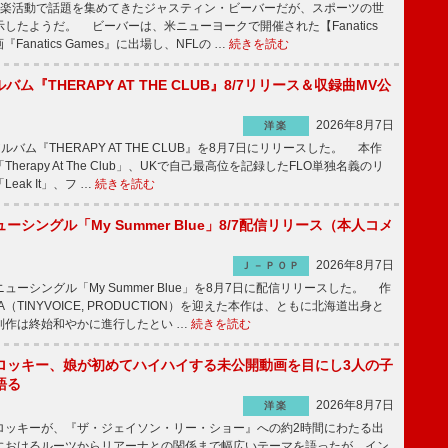
楽活動で話題を集めてきたジャスティン・ビーバーだが、スポーツの世
したようだ。 ビーバーは、米ニューヨークで開催された【Fanatics
『Fanatics Games』に出場し、NFLの …
続きを読む
ルバム『THERAPY AT THE CLUB』8/7リリース＆収録曲MV公
2026年8月7日
洋楽
ルバム『THERAPY AT THE CLUB』を8月7日にリリースした。 本作
herapy At The Club」、UKで自己最高位を記録したFLO単独名義のリ
eak It」、フ …
続きを読む
ーシングル「My Summer Blue」8/7配信リリース（本人コメ
2026年8月7日
Ｊ－ＰＯＰ
ーシングル「My Summer Blue」を8月7日に配信リリースした。 作
A（TINYVOICE, PRODUCTION）を迎えた本作は、ともに北海道出身と
制作は終始和やかに進行したとい …
続きを読む
ロッキー、娘が初めてハイハイする未公開動画を目にし3人の子
語る
2026年8月7日
洋楽
ッキーが、『ザ・ジェイソン・リー・ショー』への約2時間にわたる出
におけるルーツからリアーナとの関係まで幅広いテーマを語ったが、イン