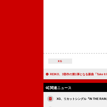
XG
REIKO、3部作の第1弾となる新曲「Take It Back」配信＆1s
関連ニュース
XG、リカットシングル『IN THE R