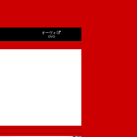
オーヴォ
OVO