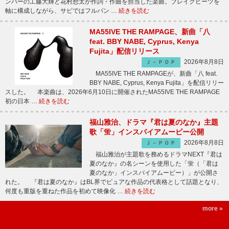
ンバーの工藤大輝と花村想太が作詞・作曲を担当した楽曲。ブレイクビーツを
軸に構成しながら、サビではフルバン …
続きを読む
MA55IVE THE RAMPAGE、新曲「八
feat. BBY NABE, Cyprus, Kenya
Fujita」配信リリース
2026年8月8日
Ｊ－ＰＯＰ
MA55IVE THE RAMPAGEが、新曲「八 feat.
BBY NABE, Cyprus, Kenya Fujita」を配信リリー
スした。 本楽曲は、2026年6月10日に開催されたMA55IVE THE RAMPAGE
初の日本 …
続きを読む
福山雅治、ドラマ『君は夏のなか』主題
歌「蛍」インスパイアムービー公開
2026年8月8日
Ｊ－ＰＯＰ
福山雅治が主題歌を務めるドラマNEXT『君は
夏のなか』の名シーンを使用した「蛍（「君は
夏のなか」インスパイアムービー）」が公開さ
れた。 『君は夏のなか』はBL界でピュアな作品の代表格として話題となり、
何度も重版を重ねた作品を初めて映像化 …
続きを読む
more »