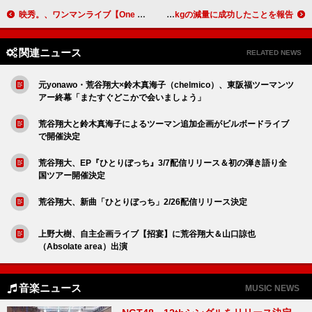
映秀。、ワンマンライブ【One Night Summer Live 2025 ～音楽しようぜ～】開催決定
ジェリー・ロール、約80kgの減量に成功したことを報告
関連ニュース
RELATED NEWS
元yonawo・荒谷翔大×鈴木真海子（chelmico）、東阪福ツーマンツ
アー終幕「またすぐどこかで会いましょう」
荒谷翔大と鈴木真海子によるツーマン追加企画がビルボードライブ
で開催決定
荒谷翔大、EP『ひとりぼっち』3/7配信リリース＆初の弾き語り全
国ツアー開催決定
荒谷翔大、新曲「ひとりぼっち」2/26配信リリース決定
上野大樹、自主企画ライブ【招宴】に荒谷翔大＆山口諒也
（Absolate area）出演
音楽ニュース
MUSIC NEWS