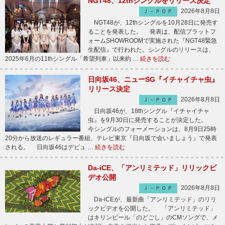
NGT48、12thシングルをリリース決定
2026年8月8日
Ｊ－ＰＯＰ
NGT48が、12thシングルを10月28日に発売す
ることを発表した。 発表は、配信プラットフ
ォームSHOWROOMで実施された『NGT48緊急
生配信』で行われた。シングルのリリースは、
2025年6月の11thシングル「希望列車」以来約 …
続きを読む
日向坂46、ニューSG『イチャイチャ虫』
リリース決定
2026年8月8日
Ｊ－ＰＯＰ
日向坂46が、18thシングル『イチャイチャ
虫』を9月30日に発売することが決定した。
今シングルのフォーメーションは、8月9日25時
20分から放送のレギュラー番組、テレビ東京『日向坂で会いましょう』で発表
される。 日向坂46はデビュ …
続きを読む
Da-iCE、「アンリミテッド」リリックビ
デオ公開
2026年8月8日
Ｊ－ＰＯＰ
Da-iCEが、最新曲「アンリミテッド」のリリ
ックビデオを公開した。 「アンリミテッド」
はキリンビール「のどごし」のCMソングで、メ