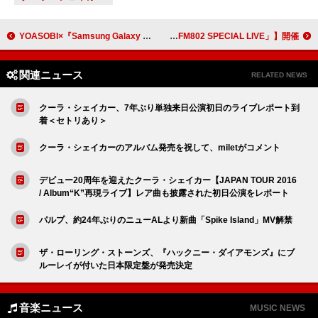
YOASOBI×『Samsung Galaxy S25 Ultra』コラボ、シンガポール公演映像を使用した新CMが順次公開
片平里菜／Def Tech／MINMIが出演【BLUE OCEAN FES.「FM802 SPECIAL LIVE」】開催
関連ニュース
RELATED NEWS
クーラ・シェイカー、7年ぶり単独来日公演初日のライブレポート到
着＜セトリあり＞
クーラ・シェイカーのアルバム発売を祝して、miletがコメント
デビュー20周年を迎えたクーラ・シェイカー【JAPAN TOUR 2016
/ Album“K”再現ライブ】レア曲も披露された初日公演をレポート
パルプ、約24年ぶりのニューALより新曲「Spike Island」MV解禁
ザ・ローリング・ストーンズ、『ハックニー・ダイアモンズ』にブ
ルーレイが付いた日本限定盤が発売決定
音楽ニュース
MUSIC NEWS