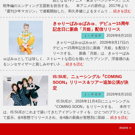
始となるTVアニメ『東京リベンジャーズ』三天
戦争編のエンディング主題歌を担当する。 本アニメの原作は、2017年より
『週刊少年マガジン』で連載開始した、和久井健によるタイムリ …
続きを読む
きゃりーぱみゅぱみゅ、デビュー15周年
記念日に新曲「月姫」配信リリース
2026年8月10日
Ｊ－ＰＯＰ
きゃりーぱみゅぱみゅが、2026年8月17日の
デビュー15周年記念日に新曲「月姫」を配信リ
リースする。 新曲「月姫」は、きゃりーぱみ
ゅぱみゅとしては珍しく、ストレートな恋心を描いたラブソング。浮遊感のあ
るシンセサイザーと親しみやすいJ- …
続きを読む
IS:SUE、ニューシングル『COMING
SOON』リリース＆ツアー追加公演が決
定
2026年8月10日
Ｊ－ＰＯＰ
IS:SUEが、2026年11月4日にニューシングル
『COMING SOON』をリリースする。 本作で
は、IS:SUEがこれまで築いてきたアイデンティティを、ひとつのブランドとし
て提示。全8形態でリリースされ、全4曲の新曲が形態別に収録 …
続きを読む
more »