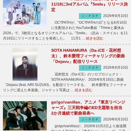
11/18に3rdアルバム『5mile』リリース決
定
2026年8月10日
Ｊ－ＰＯＰ
OCTPATHが、“OCTPATHの日”となる8月10日
に生配信されたYouTube番組『THmeと夏休み
2026』で、3枚目となるオリジナルアルバム『5mile』（読み：スマイル）を11
月18日にリリースすることを発表した。 11月1 …
続きを読む
SOTA HANAMURA（Da-iCE・花村想
太）、鈴木愛理フィーチャリングの新曲
「Dejavu」配信リリース
2026年8月10日
Ｊ－ＰＯＰ
花村想太（Da-iCE）のソロプロジェクト・
SOTA HANAMURAが、2026年8月18日に新曲
「Dejavu (feat. AIRI SUZUKI)」を配信リリースする。 鈴木愛理をフィーチャ
リングに迎えた本楽曲。ジャケット写真は …
続きを読む
go!go!vanillas、アニメ『東京リベンジ
ャーズ』三天戦争編のED主題歌を担当
2か月連続で新曲発表へ
2026年8月10日
Ｊ－ＰＯＰ
go!go!vanillasが、2026年10月2日より放送開