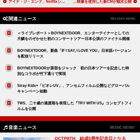
アイナ・ジ・エンド、Netflixシリーズ『ムーンライズ』主題歌のアニメMV公開
YOASOBI×『Samsung Galaxy S25 Ultra』コラボ、シンガポール公演映像を使用した新CMが順次公開
関連ニュース
RELATED NEWS
＜ライブレポート＞BOYNEXTDOOR、エンターテイナーとしての
片鱗をのぞかせた初のコンサートツアー日本公演のファイナル開催
BOYNEXTDOOR、新曲「IF I SAY, I LOVE YOU」日本語バージョン
を配信リリース
BOYNEXTDOORが原宿をジャック 初の日本ツアーを記念した特
別なコラボが竹下通りで実現
Stray Kids×「ビオレUV」、アンセムフィルム公開などグローバル
キャンペーン始動
TWS、二十歳の過渡期を表現した『TRY WITH US』コンセプトフィ
ルムを公開
音楽ニュース
MUSIC NEWS
OCTPATH、結成5周年記念日となる