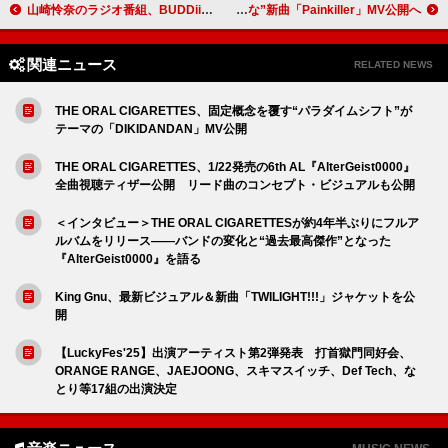
山崎怜奈のラジオ番組、BUDDiiS／佐倉綾音／花澤香菜／潮紗理菜がゲスト出演
HITOMIN、“中性的でラフでボーイッシュな”新曲「Painkiller」MV公開へ
関連ニュース
RELATED NEWS
THE ORAL CIGARETTES、固定概念を覆す“パラダイムシフト”が
テーマの「DIKIDANDAN」MV公開
THE ORAL CIGARETTES、1/22発売の6th AL『AlterGeist0000』
全曲視聴ティザー公開 リード曲のコンセプト・ビジュアルも公開
＜インタビュー＞THE ORAL CIGARETTESが約4年半ぶりにフルア
ルバムをリリース――バンドの変化と“過去最高傑作”となった
『AlterGeist0000』を語る
King Gnu、最新ビジュアル＆新曲「TWILIGHT!!!」ジャケットを公
開
【LuckyFes'25】出演アーティスト第2弾発表 打首獄門同好会、
ORANGE RANGE、JAEJOONG、スキマスイッチ、Def Tech、な
とり等17組の出演決定