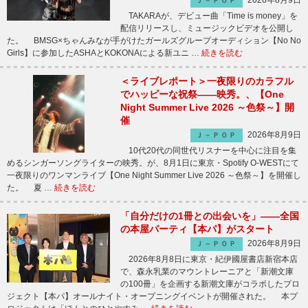
2026年8月9日
Ｊ－ＰＯＰ
TAKARAが、デビュー曲「Time is money」を
配信リリースし、ミュージックビデオを公開し
た。 BMSG×ちゃんみなが手がけたガールズグループオーディション【No No
Girls】に参加したASHAとKOKONAによる新ユニ …
続きを読む
＜ライブレポート＞一夜限りのカラフル
でハッピーな祝祭――映秀。、【One
Night Summer Live 2026 ～色祭～】開
催
2026年8月9日
Ｊ－ＰＯＰ
10代20代の同世代リスナーを中心に注目を集
めるシンガーソングライターの映秀。が、8月1日に東京・Spotify O-WESTにて
一夜限りのワンマンライブ【One Night Summer Live 2026 ～色祭～】を開催し
た。 夏 …
続きを読む
「自分だけの1冊との出会いを」――全国
の本屋パーティ【本パ】がスタート
2026年8月9日
Ｊ－ＰＯＰ
2026年8月8日に東京・紀伊國屋書店新宿本店
で、森永乳業のマウントレーニアと「新潮文庫
の100冊」を企画する新潮文庫がコラボしたプロ
ジェクト【本パ】オールナイト・オープニングイベントが開催された。 本プ