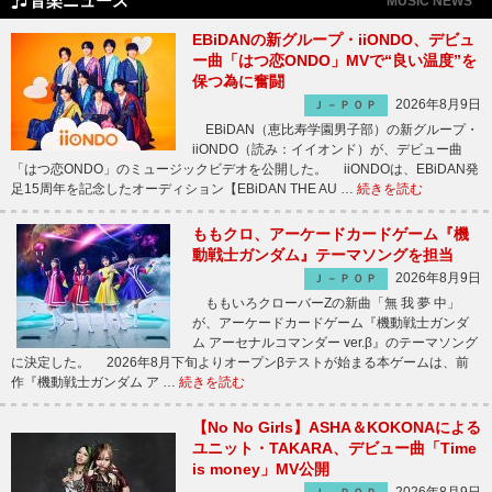
音楽ニュース
MUSIC NEWS
EBiDANの新グループ・iiONDO、デビュ
ー曲「はつ恋ONDO」MVで“良い温度”を
保つ為に奮闘
2026年8月9日
Ｊ－ＰＯＰ
EBiDAN（恵比寿学園男子部）の新グループ・
iiONDO（読み：イイオンド）が、デビュー曲
「はつ恋ONDO」のミュージックビデオを公開した。 iiONDOは、EBiDAN発
足15周年を記念したオーディション【EBiDAN THE AU …
続きを読む
ももクロ、アーケードカードゲーム『機
動戦士ガンダム』テーマソングを担当
2026年8月9日
Ｊ－ＰＯＰ
ももいろクローバーZの新曲「無 我 夢 中」
が、アーケードカードゲーム『機動戦士ガンダ
ム アーセナルコマンダー ver.β』のテーマソング
に決定した。 2026年8月下旬よりオープンβテストが始まる本ゲームは、前
作『機動戦士ガンダム ア …
続きを読む
【No No Girls】ASHA＆KOKONAによる
ユニット・TAKARA、デビュー曲「Time
is money」MV公開