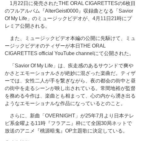
1月22日に発売されたTHE ORAL CIGARETTESの6枚目
のフルアルバム『AlterGeist0000』収録曲となる「Savior
Of My Life」のミュージックビデオが、4月11日21時にプ
レミア公開される。
また、ミュージックビデオ本編の公開に先駆けて、ミュ
ージックビデオのティザーが本日THE ORAL
CIGARETTES official YouTube channelにて公開された。
「Savior Of My Life」は、疾走感のあるサウンドで爽や
かさとエモーショナルさが絶妙に混ざった楽曲だ。ティザ
ーでは、女性二人が手を繋ぎながら、夜の都会の街中と昼
の街中を走るシーンが映し出されている。常間地裕が監督
を務める今作は、楽曲とも相まって、心の内から湧き出る
ようなエモーショナルな作品になっているとのこと。
さらに、新曲「OVERNIGHT」が25年7月より日本テレ
ビ系金曜よる11時『フラアニ』枠にて全国30局ネットで
放送のアニメ『桃源暗鬼』OP主題歌に決定している。