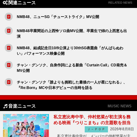
関連ニュース
RELATED NEWS
NMB48、ニューSG「チューストライク」MV公開
NMB48卒業間近の上西怜ソロ曲MV公開、卒業生で姉の上西恵も出
演
NMB48、結成記念日10/9公演より30thSG表題曲「がんばらぬわ
い」パフォーマンス映像公開
チャン・グンソク、自身作詞による新曲「Curtain Call」CD発売＆
MV公開
チャン・グンソク「誰よりも挑戦した最後の一人が星になれる」、
『Re:Born』MCや日本デビューの当時を語る
音楽ニュース
MUSIC NEWS
私立恵比寿中学、仲村悠菜が初主演を務
める映画『つりこまち』の主題歌を担当
2026年8月8日
Ｊ－ＰＯＰ
私立恵比寿中学が、メンバーの仲村悠菜が主