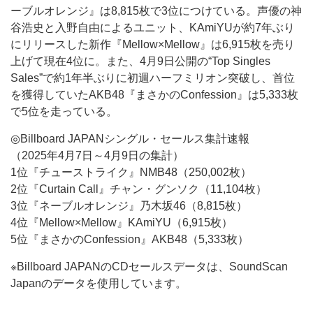
ーブルオレンジ』は8,815枚で3位につけている。声優の神
谷浩史と入野自由によるユニット、KAmiYUが約7年ぶり
にリリースした新作『Mellow×Mellow』は6,915枚を売り
上げて現在4位に。また、4月9日公開の“Top Singles
Sales”で約1年半ぶりに初週ハーフミリオン突破し、首位
を獲得していたAKB48『まさかのConfession』は5,333枚
で5位を走っている。
◎Billboard JAPANシングル・セールス集計速報
（2025年4月7日～4月9日の集計）
1位『チューストライク』NMB48（250,002枚）
2位『Curtain Call』チャン・グンソク（11,104枚）
3位『ネーブルオレンジ』乃木坂46（8,815枚）
4位『Mellow×Mellow』KAmiYU（6,915枚）
5位『まさかのConfession』AKB48（5,333枚）
※Billboard JAPANのCDセールスデータは、SoundScan
Japanのデータを使用しています。