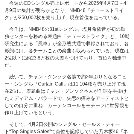
今週のCDシングル売上レポートから2025年4月7日～4
月9日の集計が明らかとなり、NMB48『チューストライ
ク』が250,002枚を売り上げ、現在首位を走っている。
今作は、NMB48の31stシングル。塩月希依音が初の単
独センターを務める表題曲「チューストライク」と、10期
研究生による「風車」が全形態共通で収録されており、各
形態には、各チームごとの楽曲も収められている。現在は
2位以下に約23.8万枚の大差をつけており、首位を独走中
だ。
続いて、チャン・グンソク名義で約2年ぶりとなるニュ
ー・シングル『Curtain Call』は11,104枚を売り上げて現
在2位に。表題曲はチャン・グンソク本人が作詞を手掛け
たミディアム・バラードで、失恋の痛みをアーティストと
しての自分に重ね、カーテンコールをモチーフに世界観を
作り上げているという。
そして、4月2日公開のシングル・セールス・チャー
ト“Top Singles Sales”で首位を記録していた乃木坂46『ネ