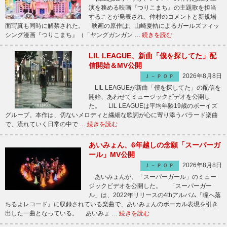
演を務める映画『つりこまち』の主題歌を担当
することが発表され、仲村のコメントと新規場
面写真も同時に解禁された。 映画の原作は、山崎夏軌によるガールズフィッ
シング漫画『つりこまち』（「ヤングガンガン …
続きを読む
LIL LEAGUE、新曲「僕を探してた」配
信開始＆MV公開
2026年8月8日
Ｊ－ＰＯＰ
LIL LEAGUEが新曲「僕を探してた」の配信を
開始、あわせてミュージックビデオを公開し
た。 LIL LEAGUEは平均年齢19歳のボーイズ
グループ。本作は、切ないメロディと繊細な歌詞が心に寄り添うバラード楽曲
で、流れていく日常の中で …
続きを読む
あいみょん、6年越しの念願「スーパーガ
ール」MV公開
2026年8月8日
Ｊ－ＰＯＰ
あいみょんが、「スーパーガール」のミュー
ジックビデオを公開した。 「スーパーガー
ル」は、2022年リリースの4thアルバム『瞳へ落
ちるよレコード』に収録されている楽曲で、あいみょんのボーカル表現を引き
出した一曲となっている。 あいみょ …
続きを読む