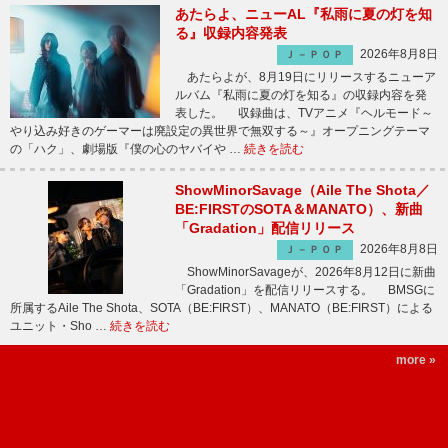
あたらよ、ニューAL『私雨に夏の灯を知
る』収録内容発表
2026年8月8日
Ｊ－ＰＯＰ
あたらよが、8月19日にリリースするニューア
ルバム『私雨に夏の灯を知る』の収録内容を発
表した。 収録曲は、TVアニメ『ヘルモード～
やり込み好きのゲーマーは廃設定の異世界で無双する～』オープニングテーマ
の「ハク」、劇場版『僕の心のヤバイや …
続きを読む
ShowMinorSavage（Aile The Shota／
BE:FIRSTのSOTA＆MANATO）、新曲
「Gradation」配信リリース
2026年8月8日
Ｊ－ＰＯＰ
ShowMinorSavageが、2026年8月12日に新曲
「Gradation」を配信リリースする。 BMSGに
所属するAile The Shota、SOTA（BE:FIRST）、MANATO（BE:FIRST）による
ユニット・Sho …
続きを読む
more »