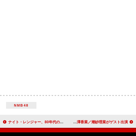
NMB48
ナイト・レンジャー、80年代の5タイトル＆ライブ盤が紙ジャケ仕様で発売決定
山崎怜奈のラジオ番組、BUDDiiS／佐倉綾音／花澤香菜／潮紗理菜がゲスト出演