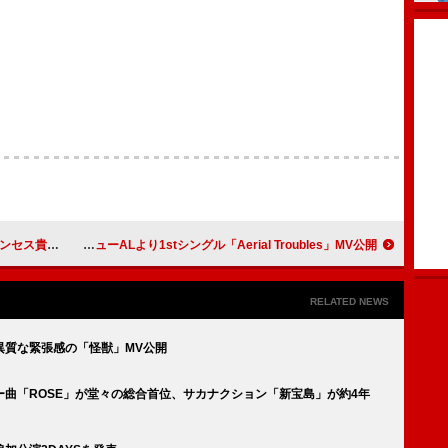
問で魅力に迫る
ステレオラブ、15年ぶりのニューALより1stシングル「Aerial Troubles」MV公開
RELATED NEWS
異質な緊張感の「怪獣」MV公開
ー曲「ROSE」が堂々の総合首位、サカナクション「新宝島」が約4年