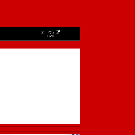
オーヴォ
OVO