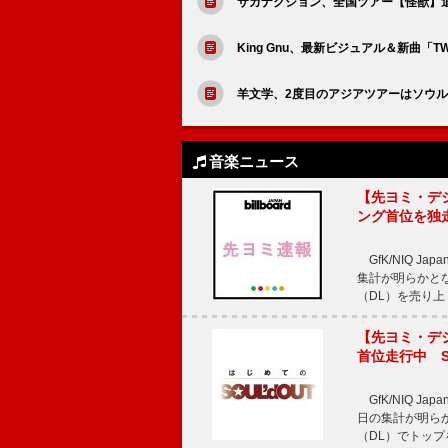
サカナクション、全国ツアー【怪獣】追
King Gnu、最新ビジュアル＆新曲「TW
羊文学、2度目のアジアツアーはソウル
音楽ニュース
【先ヨミ・デジタル
ング首位を独
GfK/NIQ J
集計が明らかとなり、T
（DL）を売り上
【先ヨミ・デジタ
首位走行中 S
GfK/NIQ J
日の集計が明らかと
（DL）でトップ