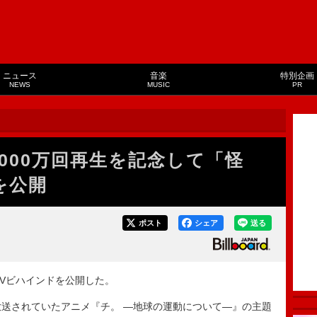
ニュース
音楽
特別企画
NEWS
MUSIC
PR
000万回再生を記念して「怪
を公開
ポスト
シェア
送る
Vビハインドを公開した。
送されていたアニメ『チ。 ―地球の運動について―』の主題