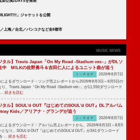
加公演2DAYSを発表
ILIGHT!!!」ジャケットを公開
／上海／台北／バンコクなど全8都市
MUSIC NEWS
】Travis Japan「On My Road -Stadium ver.-」がDLソ
走中 M!LKの佐野勇斗＆吉田仁人によるユニット曲が追う
2026年8月7日
Ｊ－ＰＯＰ
apanによるダウンロード・ソング売上レポートから2026年8月3日～8月5日の
ravis Japan「On My Road -Stadium ver.-」が11,550ダウンロード
 …
続きを読む
ル】SOUL'd OUT『はじめてのSOUL'd OUT』DLアルバム
tray Kids／アリアナ・グランデが追う
2026年8月7日
Ｊ－ＰＯＰ
apanによるダウンロード・アルバム売上レポートから、2026年8月3日～8月5
なり、SOUL’d OUT『はじめてのSOUL’d OUT』が341ダウンロード
を …
続きを読む