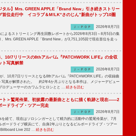
ル】Mrs. GREEN APPLE「Brand New」引き続きストリー
首位走行中 イコラブ＆M!LK“さのじん”新曲がトップ10圏
2026年8月7日
Ｊ－ＰＯＰ
apanによるストリーミング再生回数レポートから2026年8月3日～8月5日の集
rs. GREEN APPLE「Brand New」が3,751,105回で現在首位を走っ
Emi、10/7リリースの8thアルバム『PATCHWORK LIFE』の全収
ット写真解禁
2026年8月7日
Ｊ－ＰＯＰ
miが、10月7日リリースとなる8thアルバム『PATCHWORK LIFE』の収録曲
ト写真が解禁された。 約2年4か月ぶりとなる本作は、メジャーデビュー
にプロデューサーのカワムラヒロシとと …
続きを読む
ート＞鷲尾伶菜、初披露の最新曲とともに描く軌跡と現在――2
ボードライブ・ツアー完走
2026年8月7日
Ｊ－ＰＯＰ
-girlsを経て、現在はソロシンガーとして精力的に活動中の鷲尾伶菜が、7月
ビルボードライブ横浜にて、自身2年ぶりとなるビルボードライブ・ツアー
Billboard Live 202 …
続きを読む