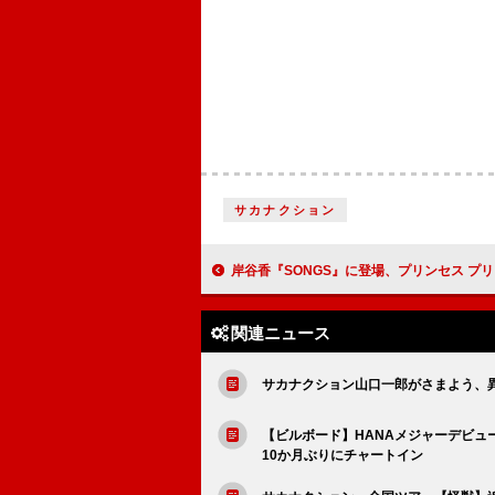
サカナクション
岸谷香『SONGS』に登場、プリンセス プリンセス貴重映像や母校訪
関連ニュース
サカナクション山口一郎がさまよう、
【ビルボード】HANAメジャーデビュ
10か月ぶりにチャートイン