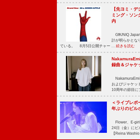
【先ヨミ・デジタ
ミング・ソング
内
GfK/NIQ J
計が明らかとなり、M
ている。 8月5日公開チャー …
続きを読む
Nakamura
録曲＆ジャケ
NakamuraE
およびジャケッ
10周年の節目
＜ライブレポ
年ぶりのビル
Flower、E
24日（金）に
【Reina Washio 