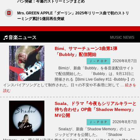
バン突破：今週のストリーミングまとめ
Mrs. GREEN APPLE「ダーリン」2025年リリース曲で初のストリ
ーミング累計1億回再生突破
音楽ニュース
MUSIC NEWS
Bimi、サマーチューン3曲第1弾
「Bubbly」配信開始
2026年8月7日
Ｊ－ＰＯＰ
Bimiが、新曲「Bubbly」を各音楽配信サイト
で配信開始した。 「Bubbly」は、9月13日に
開催される【Bimi Live Galley #11 -Bubbly-】の
インスパイアソングとして制作された。日々の不安や不条理に対して …
続きを
読む
Soala、ドラマ『今夜もシリアルキラーと
待ち合わせ』OP曲「Shadow Memory」
MV公開
2026年8月7日
Ｊ－ＰＯＰ
Soalaが、新曲「Shadow Memory」のミュー
ジックビデオを公開した。 「Shadow