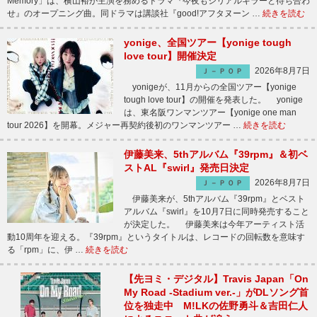
Memory」は、横山裕が主演を務めるドラマ『今夜もシリアルキラーと待ち合わ
せ』のオープニング曲。同ドラマは講談社『good!アフタヌーン …
続きを読む
yonige、全国ツアー【yonige tough
love tour】開催決定
2026年8月7日
Ｊ－ＰＯＰ
yonigeが、11月からの全国ツアー【yonige
tough love tour】の開催を発表した。 yonige
は、東名阪ワンマンツアー【yonige one man
tour 2026】を開幕。メジャー再契約後初のワンマンツアー …
続きを読む
伊藤美来、5thアルバム『39rpm』＆初ベ
ストAL『swirl』発売日決定
2026年8月7日
Ｊ－ＰＯＰ
伊藤美来が、5thアルバム『39rpm』とベスト
アルバム『swirl』を10月7日に同時発売すること
が決定した。 伊藤美来は今年アーティスト活
動10周年を迎える。『39rpm』というタイトルは、レコードの回転数を意味す
る「rpm」に、伊 …
続きを読む
【先ヨミ・デジタル】Travis Japan「On
My Road -Stadium ver.-」がDLソング首
位を独走中 M!LKの佐野勇斗＆吉田仁人