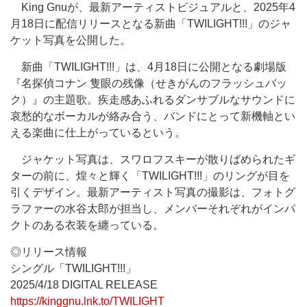
King Gnuが、最新アーティストビジュアルと、2025年4
月18日に配信リリースとなる新曲「TWILIGHT!!!」のジャ
ケット写真を公開した。
新曲「TWILIGHT!!!」は、4月18日に公開となる劇場版
『名探偵コナン 隻眼の残像（せきがんのフラッシュバッ
ク）』の主題歌。疾走感あふれるダンサブルなサウンドに
哀愁的なボーカルが絡み合う、バンドにとって新機軸とい
える楽曲に仕上がっているという。
ジャケット写真は、スワロフスキーが散りばめられたギ
ターの前に、煌々と輝く「TWILIGHT!!!」のリングが目を
引くデザイン。最新アーティスト写真の撮影は、フォトグ
ラファーの水谷太郎が担当し、メンバーそれぞれがインパ
クトのある衣装を纏っている。
◎リリース情報
シングル「TWILIGHT!!!」
2025/4/18 DIGITAL RELEASE
https://kinggnu.lnk.to/TWILIGHT