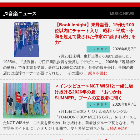
音楽ニュース
MUSIC NEWS
【Book Insight】東野圭吾、19作が100
位以内にチャート入り 昭和・平成・令
和を超えて愛された作家の"読まれ続ける
力"
2026年8月7日
Ｊ－ＰＯＰ
7月23日未明、東野圭吾が68歳で逝去した。
1985年、『放課後』で江戸川乱歩賞を受賞してデビューし、2006年『容疑者X
の献身』で直木賞を受賞。著作は106冊にのぼる。死去の報を受け、全国の書
店には追悼コーナーが設けられた。 その週の …
続きを読む
＜インタビュー＞NCT WISHと一緒に駆
け抜ける2026年の夏 「おつかれ
SUMMER」ブームの立役者に聞く
2026年8月7日
Ｊ－ＰＯＰ
7月15日に日本オリジナル両A面シングル
『YO-I-DON! / BOY MEETS GIRL』をリリースし
たNCT WISHが、この夏を爽やかに駆け抜ける。前者はグループ初となる、日
本語をタイトルにしたオリジナル曲で、夢と希望に満ちた新 …
続きを読む