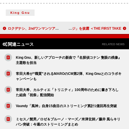
King Gnu
ロクデナシ、2ndワンマンツアー【行かないで】詳細発表 みきとP迎えた新曲も
井上和＆中西アルノ（乃木坂46）、最新曲「ネーブルオレンジ」を披露 ＜THE FIRST TAKE＞
関連ニュース
RELATED NEWS
King Gnu、新しいアプローチの新曲で『名探偵コナン 隻眼の残像』
主題歌を担当
常田大希が“職質”されるMAROのCM第2弾、King Gnuとのコラボキ
ャンペーンも
常田大希、カルティエ「トリニティ」100周年のために書き下ろし
た組曲「祝祭」配信開始
Vaundy「風神」自身15曲目のストリーミング累計1億回再生突破
ミセス／髭男／ロゼ＆ブルーノ・マーズ／米津玄師／藤井 風らキリ
バン突破：今週のストリーミングまとめ