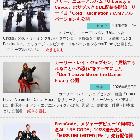
メリー、ニューアルバム『Urbanstyle
Circus』のサブスク＆DL配信を開始 リ
ード曲「Cold Fascination」のMVフル
バージョンも公開
2026年8月7日
Ｊ－ＰＯＰ
メリーが、ニューアルバム『Urbanstyle
Circus』のストリーミング配信とダウンロード販売を開始し、収録曲「Cold
Fascination」のミュージックビデオ・フルバージョンをYouTubeで公開した。
ニューアルバム『U …
続きを読む
カーリー・レイ・ジェプセン、“見捨てら
れることへの恐れ”をテーマにした
「Don't Leave Me on the Dance
Floor」公開
2026年8月7日
洋楽
カーリー・レイ・ジェプセンが、新曲「Don’t
Leave Me on the Dance Floor」をリリースした。 ミュージック・ビデオに
は、俳優オールデン・エアエンライクが出演。監督は、劇作家・俳優・脚本家
として活躍 …
続きを読む
PassCode、メジャーデビュー10周年記
念AL『RE:CODE』10/28発売決定
「MISS UNLIMITED [Re:]」先行配信開