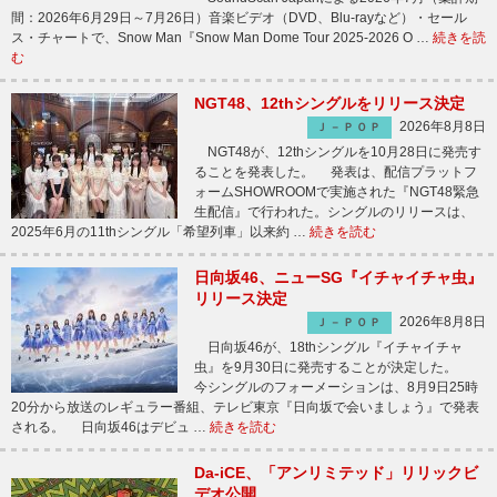
間：2026年6月29日～7月26日）音楽ビデオ（DVD、Blu-rayなど）・セール
ス・チャートで、Snow Man『Snow Man Dome Tour 2025-2026 O …
続きを読
む
NGT48、12thシングルをリリース決定
2026年8月8日
Ｊ－ＰＯＰ
NGT48が、12thシングルを10月28日に発売す
ることを発表した。 発表は、配信プラットフ
ォームSHOWROOMで実施された『NGT48緊急
生配信』で行われた。シングルのリリースは、
2025年6月の11thシングル「希望列車」以来約 …
続きを読む
日向坂46、ニューSG『イチャイチャ虫』
リリース決定
2026年8月8日
Ｊ－ＰＯＰ
日向坂46が、18thシングル『イチャイチャ
虫』を9月30日に発売することが決定した。
今シングルのフォーメーションは、8月9日25時
20分から放送のレギュラー番組、テレビ東京『日向坂で会いましょう』で発表
される。 日向坂46はデビュ …
続きを読む
Da-iCE、「アンリミテッド」リリックビ
デオ公開