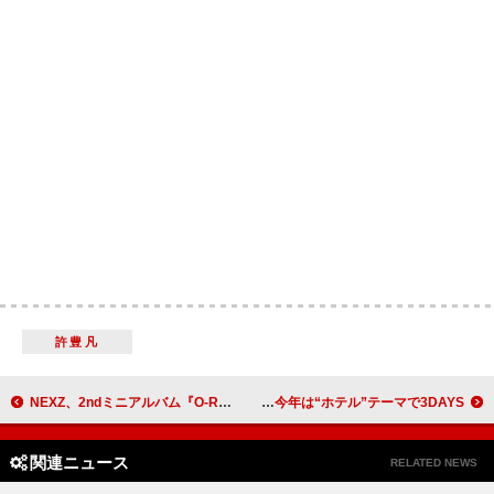
許豊凡
NEXZ、2ndミニアルバム『O-RLY?』リリース決定 HAN（Stray Kids）作詞参加の収録曲も
超特急ら9組が大集結【EBiDAN THE LIVE】、今年は“ホテル”テーマで3DAYS
関連ニュース
RELATED NEWS