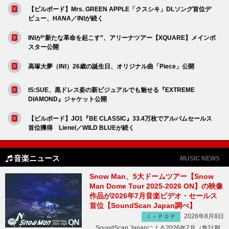
【ビルボード】Mrs. GREEN APPLE「クスシキ」DLソング首位デ
ビュー、HANA／INIが続く
INIが“新たな革命を起こす”、アリーナツアー【XQUARE】メインポ
スター公開
高塚大夢（INI）26歳の誕生日、オリジナル曲「Piece」公開
IS:SUE、黒ドレス姿の新ビジュアルでも魅せる『EXTREME
DIAMOND』ジャケット公開
【ビルボード】JO1『BE CLASSIC』33.4万枚でアルバムセールス
首位獲得 Lienel／WILD BLUEが続く
音楽ニュース
MUSIC NEWS
Snow Man、5大ドームツアー【Snow
Man Dome Tour 2025-2026 ON】の映像
作品が2026年7月音楽ビデオ・セールス
首位【SoundScan Japan調べ】
2026年8月8日
Ｊ－ＰＯＰ
SoundScan Japanによる2026年7月（集計期