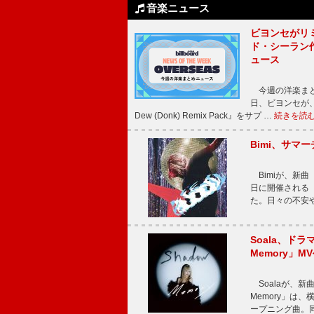
音楽ニュース
ビヨンセがリ
ド・シーラン
ュース
今週の洋楽まと
日、ビヨンセが、先
Dew (Donk) Remix Pack』をサプ …
続きを読
Bimi、サマ
Bimiが、新曲「
日に開催される【Bi
た。日々の不安
Soala、ド
Memory」M
Soalaが、新曲
Memory」は
ープニング曲。同