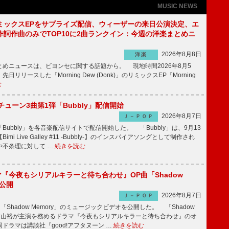
MUSIC NEWS
ミックスEPをサプライズ配信、ウィーザーの来日公演決定、エ
作詞作曲のみでTOP10に2曲ランクイン：今週の洋楽まとめニ
2026年8月8日
洋楽
めニュースは、ビヨンセに関する話題から。 現地時間2026年8月5
日リリースした「Morning Dew (Donk)」のリミックスEP『Morning
む
ーチューン3曲第1弾「Bubbly」配信開始
2026年8月7日
Ｊ－ＰＯＰ
Bubbly」を各音楽配信サイトで配信開始した。 「Bubbly」は、9月13
mi Live Galley #11 -Bubbly-】のインスパイアソングとして制作され
や不条理に対して …
続きを読む
ラマ『今夜もシリアルキラーと待ち合わせ』OP曲「Shadow
V公開
2026年8月7日
Ｊ－ＰＯＰ
「Shadow Memory」のミュージックビデオを公開した。 「Shadow
、横山裕が主演を務めるドラマ『今夜もシリアルキラーと待ち合わせ』のオ
ドラマは講談社『good!アフタヌーン …
続きを読む