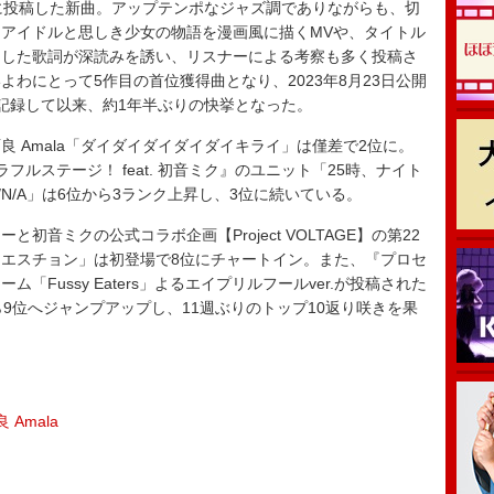
に投稿した新曲。アップテンポなジャズ調でありながらも、切
アイドルと思しき少女の物語を漫画風に描くMVや、タイトル
にした歌詞が深読みを誘い、リスナーによる考察も多く投稿さ
わにとって5作目の首位獲得曲となり、2023年8月23日公開
記録して以来、約1年半ぶりの快挙となった。
 Amala「ダイダイダイダイダイキライ」は僅差で2位に。
ラフルステージ！ feat. 初音ミク』のユニット「25時、ナイト
N/A」は6位から3ランク上昇し、3位に続いている。
音ミクの公式コラボ企画【Project VOLTAGE】の第22
エスチョン」は初登場で8位にチャートイン。また、『プロセ
Fussy Eaters」よるエイプリルフールver.が投稿された
9位へジャンプアップし、11週ぶりのトップ10返り咲きを果
Amala