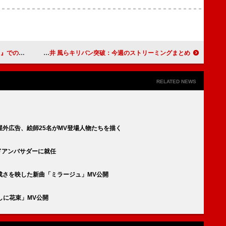
素晴らしい旅」
ミセス／髭男／ロゼ＆ブルーノ・マーズ／米津玄師／藤井 風らキリバン突破：今週のストリーミングまとめ
RELATED NEWS
屋外広告、絵師25名がMV登場人物たちを描く
ンドアンバサダーに就任
成さを映した新曲「ミラージュ」MV公開
たしに花束」MV公開