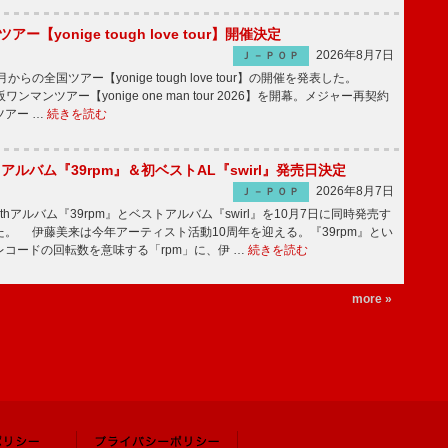
ツアー【yonige tough love tour】開催決定
2026年8月7日
Ｊ－ＰＯＰ
月からの全国ツアー【yonige tough love tour】の開催を発表した。
阪ワンマンツアー【yonige one man tour 2026】を開幕。メジャー再契約
ツアー …
続きを読む
hアルバム『39rpm』＆初ベストAL『swirl』発売日決定
2026年8月7日
Ｊ－ＰＯＰ
hアルバム『39rpm』とベストアルバム『swirl』を10月7日に同時発売す
。 伊藤美来は今年アーティスト活動10周年を迎える。『39rpm』とい
コードの回転数を意味する「rpm」に、伊 …
続きを読む
more »