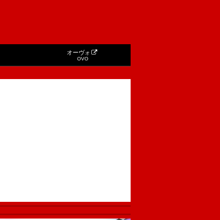
オーヴォ
OVO