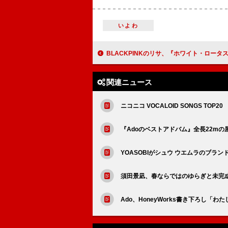
いよわ
BLACKPINKのリサ、『ホワイト・ロータス』での演技デビューを振り返る「
関連ニュース
ニコニコ VOCALOID SONGS TOP20
『Adoのベストアドバム』全長22mの
YOASOBIがシュウ ウエムラのブラ
須田景凪、春ならではのゆらぎと未完
Ado、HoneyWorks書き下ろし「わ