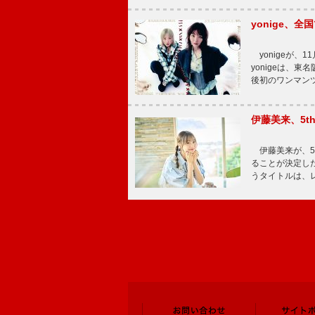
yonige、全国
yonigeが、11
yonigeは、東名
後初のワンマン
伊藤美来、5t
伊藤美来が、5t
ることが決定した
うタイトルは、レ