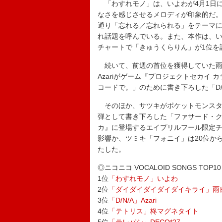
「わすれモノ」は、いよわが4月1日
なさを感じさせるメロディが印象的だ。
通り「忘れる／忘れられる」をテーマ
れ話題を呼んでいる。また、本作は、いよ
チャートで「きゅうくらりん」が1位を
続いて、前週の首位を獲得していた雨良
Azariがゲーム『プロジェクトセカイ カ
コードで。」のために書き下ろした「D/
そのほか、サツキがポケットモンスターと初
弾として書き下ろした「ファサード・ク
カ』に登場するエイプリルフール限定チーム「
影響か、ツミキ「フォニイ」は20位から
たした。
◎ニコニコ VOCALOID SONGS TOP10
1位
「わすれモノ」いよわ
2位
「ダイダイダイダイダイキライ」雨良 
3位
「D/N/A」Azari
4位
「テトリス」柊マグネタイト