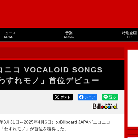
ニュース
音楽
特別企画
NEWS
MUSIC
PR
コ VOCALOID SONGS
「わすれモノ」首位デビュー
ポスト
シェア
送る
31日～2025年4月6日）のBillboard JAPAN“ニコニコ
、いよわ「わすれモノ」が首位を獲得した。