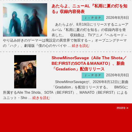
あたらよ、ニューAL『私雨に夏の灯を知
る』収録内容発表
2026年8月8日
Ｊ－ＰＯＰ
あたらよが、8月19日にリリースするニューア
ルバム『私雨に夏の灯を知る』の収録内容を発
表した。 収録曲は、TVアニメ『ヘルモード～
やり込み好きのゲーマーは廃設定の異世界で無双する～』オープニングテーマ
の「ハク」、劇場版『僕の心のヤバイや …
続きを読む
ShowMinorSavage（Aile The Shota／
BE:FIRSTのSOTA＆MANATO）、新曲
「Gradation」配信リリース
2026年8月8日
Ｊ－ＰＯＰ
ShowMinorSavageが、2026年8月12日に新曲
「Gradation」を配信リリースする。 BMSGに
所属するAile The Shota、SOTA（BE:FIRST）、MANATO（BE:FIRST）による
ユニット・Sho …
続きを読む
more »