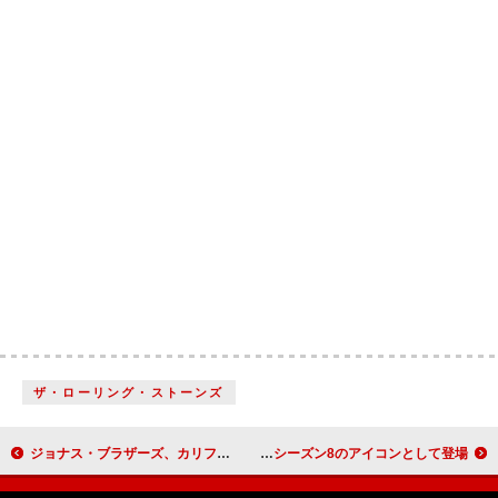
ザ・ローリング・ストーンズ
ジョナス・ブラザーズ、カリフォルニア ディズニーランド・リゾート70周年テーマ曲「Celebrate Happy」を 歌唱へ
サブリナ・カーペンター、『Fortnite Festival』シーズン8のアイコンとして登場