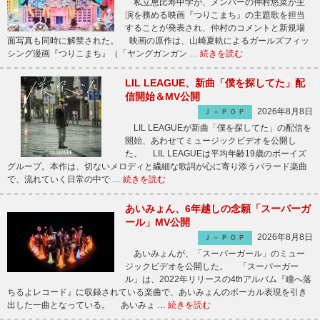
私立恵比寿中学が、メンバーの仲村悠菜が主
演を務める映画『つりこまち』の主題歌を担当
することが発表され、仲村のコメントと新規場
面写真も同時に解禁された。 映画の原作は、山崎夏軌によるガールズフィッ
シング漫画『つりこまち』（「ヤングガンガン …
続きを読む
LIL LEAGUE、新曲「僕を探してた」配
信開始＆MV公開
2026年8月8日
Ｊ－ＰＯＰ
LIL LEAGUEが新曲「僕を探してた」の配信を
開始、あわせてミュージックビデオを公開し
た。 LIL LEAGUEは平均年齢19歳のボーイズ
グループ。本作は、切ないメロディと繊細な歌詞が心に寄り添うバラード楽曲
で、流れていく日常の中で …
続きを読む
あいみょん、6年越しの念願「スーパーガ
ール」MV公開
2026年8月8日
Ｊ－ＰＯＰ
あいみょんが、「スーパーガール」のミュー
ジックビデオを公開した。 「スーパーガー
ル」は、2022年リリースの4thアルバム『瞳へ落
ちるよレコード』に収録されている楽曲で、あいみょんのボーカル表現を引き
出した一曲となっている。 あいみょ …
続きを読む