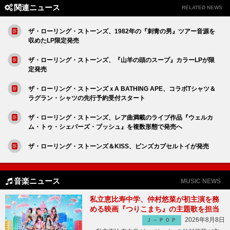
関連ニュース
RELATED NEWS
ザ・ローリング・ストーンズ、1982年の『刺青の男』ツアー音源を
収めたLP限定発売
ザ・ローリング・ストーンズ、『山羊の頭のスープ』カラーLPが限
定発売
ザ・ローリング・ストーンズｘA BATHING APE、コラボTシャツ＆
ラグラン・シャツの先行予約受付スタート
ザ・ローリング・ストーンズ、レア曲満載のライブ作品『ウェルカ
ム・トゥ・シェパーズ・ブッシュ』を複数形態で発売へ
ザ・ローリング・ストーンズ＆KISS、ピンズカプセルトイが発売
音楽ニュース
MUSIC NEWS
私立恵比寿中学、仲村悠菜が初主演を務
める映画『つりこまち』の主題歌を担当
2026年8月8日
Ｊ－ＰＯＰ