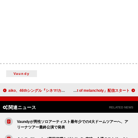
Vaundy
aiko、46thシングル『シネマ/カプセル』の表題曲「カプセル」配信スタート
Nolzy、世界にひとつだけの“聴く香水”「Scent of melancholy」配信スタート
関連ニュース
RELATED NEWS
Vaundyが男性ソロアーティスト最年少での4大ドームツアーへ、ア
リーナツアー最終公演で発表