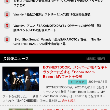
ミセス／Vaundy／菅田将暉らがキリバン突破：今週のストリーミン
グまとめ
Vaundy「怪獣の花唄」ストリーミング累計9億回再生突破
Vaundy、アニメ『SAKAMOTO DAYS』OPテーマのMV公開 第7
話スペシャルEDの配信スタート
【Hot Shot Songs】Vaundy「走れSAKAMOTO」首位、『No No
Girls THE FINAL』ソロ審査曲が急上昇
音楽ニュース
MUSIC NEWS
BOYNEXTDOOR、メンバーが様々なキャ
ラクターに扮する「Boom Boom
Boom」MVフォトを公開
2026年8月8日
Ｊ－ＰＯＰ
BOYNEXTDOORが、2026年8月18日に配信リ
リースとなる新曲「Boom Boom Boom」のMV
フォトを公開した。 新曲「Boom Boom Boom」は、昨年11月に配信リリー
スされた「SAY CHEESE!」以来の日本語 …
続きを読む