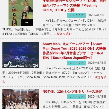
HYBEの新ガールグループ・TUIDE、自己
紹介パフォーマンス映像『Meet my
GRLS, TUIDE』公開
2026年8月8日
Ｊ－ＰＯＰ
HYBEの新ガールグループ・TUIDEが、自己紹
介パフォーマンス映像『Meet my GRLS,
TUIDE』を公開した。 本映像では、8月24日にリリースとなる1st EP『TUNE
& PLAY』の収録曲「GRLS」を使用。 …
続きを読む
Snow Man、5大ドームツアー【Snow
Man Dome Tour 2025-2026 ON】の映像
作品が2026年7月音楽ビデオ・セールス
首位【SoundScan Japan調べ】
2026年8月8日
Ｊ－ＰＯＰ
SoundScan Japanによる2026年7月（集計期
間：2026年6月29日～7月26日）音楽ビデオ（DVD、Blu-rayなど）・セール
ス・チャートで、Snow Man『Snow Man Dome Tour 2025-2026 O …
続きを読
む
NGT48、12thシングルをリリース決定
2026年8月8日
Ｊ－ＰＯＰ
NGT48が、12thシングルを10月28日に発売す
ることを発表した。 発表は、配信プラットフ