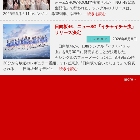
ォームSHOWROOMで実施された『NGT48緊急
生配信』で行われた。シングルのリリースは、
2025年6月の11thシングル「希望列車」以来約 …
続きを読む
日向坂46、ニューSG『イチャイチャ虫』
リリース決定
2026年8月8日
Ｊ－ＰＯＰ
日向坂46が、18thシングル『イチャイチャ
虫』を9月30日に発売することが決定した。
今シングルのフォーメーションは、8月9日25時
20分から放送のレギュラー番組、テレビ東京『日向坂で会いましょう』で発表
される。 日向坂46はデビュ …
続きを読む
more »