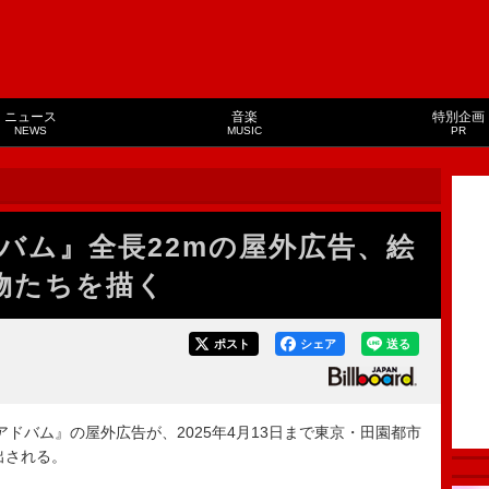
ニュース
音楽
特別企画
NEWS
MUSIC
PR
ドバム』全長22mの屋外広告、絵
人物たちを描く
ポスト
シェア
送る
アドバム』の屋外広告が、2025年4月13日まで東京・田園都市
出される。