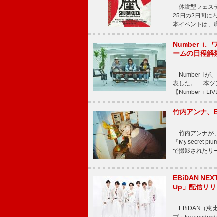
体験型フェスティバル
25日の2日間
本イベントは、
Number_i、
ームの日程解
Number_iが、
表した。 本ツア
【Number_i LI
竹内アンナ、E
竹内アンナが、8
「My secre
で撮影されたリード曲
EBiDAN N
Up」配信リリ
EBiDAN（恵