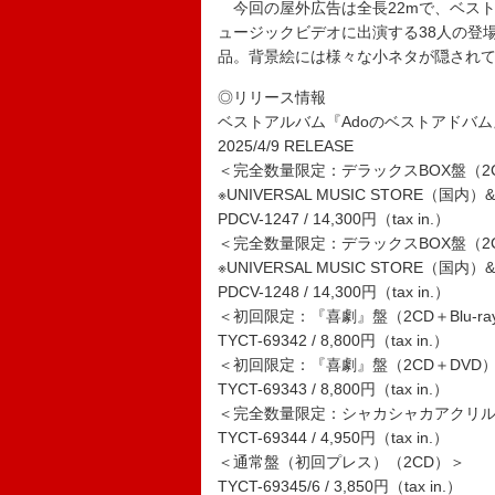
今回の屋外広告は全長22mで、ベスト
ュージックビデオに出演する38人の登
品。背景絵には様々な小ネタが隠され
◎リリース情報
ベストアルバム『Adoのベストアドバム
2025/4/9 RELEASE
＜完全数量限定：デラックスBOX盤（2CD＋
※UNIVERSAL MUSIC STORE（国内）& 
PDCV-1247 / 14,300円（tax in.）
＜完全数量限定：デラックスBOX盤（2C
※UNIVERSAL MUSIC STORE（国内）& 
PDCV-1248 / 14,300円（tax in.）
＜初回限定：『喜劇』盤（2CD＋Blu-ra
TYCT-69342 / 8,800円（tax in.）
＜初回限定：『喜劇』盤（2CD＋DVD
TYCT-69343 / 8,800円（tax in.）
＜完全数量限定：シャカシャカアクリルチ
TYCT-69344 / 4,950円（tax in.）
＜通常盤（初回プレス）（2CD）＞
TYCT-69345/6 / 3,850円（tax in.）