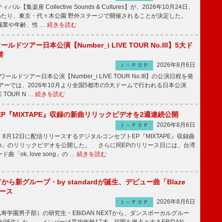
【集楽座 Collective Sounds & Cultures】が、2026年10月24日、
にわたり、東京・代々木公園 野外ステージで開催されることが決定した。
職業や年齢、性 …
続きを読む
ワールドツアー日本公演【Number_i LIVE TOUR No.III】5大ド
禁
2026年8月6日
Ｊ－ＰＯＰ
ワールドツアー日本公演【Number_i LIVE TOUR No.III】の公演日程を発
ーでは、2026年10月より全国5都市の5大ドームで行われる日本公演
VE TOUR N …
続きを読む
P『MIXTAPE』収録の新曲リリックビデオを2週連続公開
2026年8月6日
Ｊ－ＰＯＰ
月12日に配信リリースするデジタルコンセプトEP『MIXTAPE』収録曲
t plum」のリリックビデオを公開した。 さらに同EPのリリース日には、台湾
「ok, love song」の …
続きを読む
EXTから新グループ・by standardが誕生、デビュー曲「Blaze
ース
2026年8月6日
Ｊ－ＰＯＰ
比寿学園男子部）の研究生・EBiDAN NEXTから、ダンスボーカルグルー