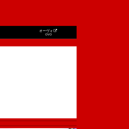
オーヴォ
OVO