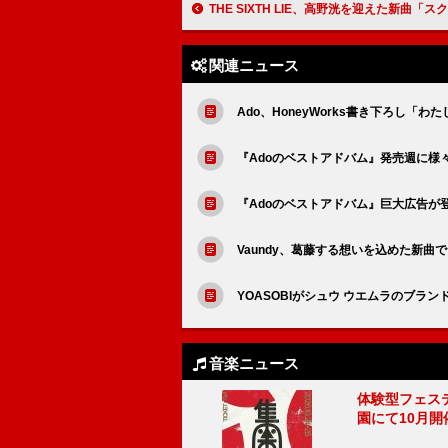
THE SIXTH LIE、高野洸を迎えた新曲「スクランブル・ラ
関連ニュース
Ado、HoneyWorks書き下ろし「わ
『Adoのベストアドバム』発売週に様
『Adoのベストアドバム』巨大広告が
Vaundy、葛藤する想いを込めた新曲
YOASOBIがシュウ ウエムラのブラ
音楽ニュース
体験型フェスティバ
園にて10月開