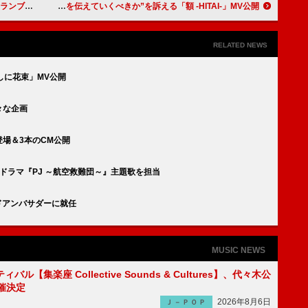
イン」配信
Bimi、未来に向けて“何を伝えていくべきか”を訴える「額 -HITAI-」MV公開
RELATED NEWS
たしに花束」MV公開
々な企画
登場＆3本のCM公開
でドラマ『PJ ～航空救難団～』主題歌を担当
ンドアンバサダーに就任
MUSIC NEWS
ル【集楽座 Collective Sounds & Cultures】、代々木公
催決定
2026年8月6日
Ｊ－ＰＯＰ