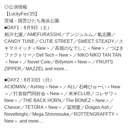
◎公演情報
【LuckyFes’25】
茨城・国営ひたち海浜公園
■DAY1：8月9日（土）
相川七瀬／AMEFURASSHI／アンジュルム／氣志團／
CANDY TUNE／CUTIE STREET／SWEET STEADY／ス
キマスイッチ＜New＞／高嶺のなでしこ＜New＞／つばき
ファクトリー／Def Tech＜New＞／NIKO NIKO TAN TAN
＜New＞／Novel Core／Billyrrom＜New＞／FRUITS
ZIPPER／MAZZEL and more…
■DAY2：8月10日（日）
ACIDMAN／Ashley＜New＞／ALI／石崎ひゅーい＜New
＞／打首獄門同好会＜New＞／米米CLUB／コレサワ＜
New＞／THE BACK HORN／The BONEZ＜New＞／
Chevon／TETORA＜New＞／冨岡愛／Dragon Ash／
Novelbright／Mega Shinnosuke／ROTTENGRAFFTY＜
New＞ and more…