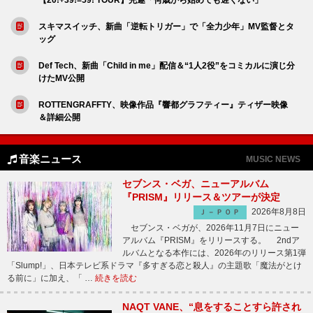
スキマスイッチ、新曲「逆転トリガー」で「全力少年」MV監督とタ
ッグ
Def Tech、新曲「Child in me」配信＆“1人2役”をコミカルに演じ分
けたMV公開
ROTTENGRAFFTY、映像作品『響都グラフティー』ティザー映像
＆詳細公開
音楽ニュース
MUSIC NEWS
セブンス・ベガ、ニューアルバム
『PRISM』リリース＆ツアーが決定
2026年8月8日
Ｊ－ＰＯＰ
セブンス・ベガが、2026年11月7日にニュー
アルバム『PRISM』をリリースする。 2ndア
ルバムとなる本作には、2026年のリリース第1弾
「Slump!」、日本テレビ系ドラマ『多すぎる恋と殺人』の主題歌「魔法がとけ
る前に」に加え、「 …
続きを読む
NAQT VANE、“息をすることすら許され