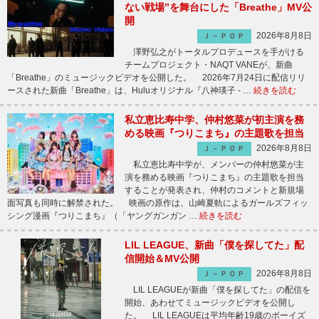
ない戦場”を舞台にした「Breathe」MV公
開
2026年8月8日
Ｊ－ＰＯＰ
澤野弘之がトータルプロデュースを手がける
チームプロジェクト・NAQT VANEが、新曲
「Breathe」のミュージックビデオを公開した。 2026年7月24日に配信リリ
ースされた新曲「Breathe」は、Huluオリジナル『八神瑛子 - …
続きを読む
私立恵比寿中学、仲村悠菜が初主演を務
める映画『つりこまち』の主題歌を担当
2026年8月8日
Ｊ－ＰＯＰ
私立恵比寿中学が、メンバーの仲村悠菜が主
演を務める映画『つりこまち』の主題歌を担当
することが発表され、仲村のコメントと新規場
面写真も同時に解禁された。 映画の原作は、山崎夏軌によるガールズフィッ
シング漫画『つりこまち』（「ヤングガンガン …
続きを読む
LIL LEAGUE、新曲「僕を探してた」配
信開始＆MV公開
2026年8月8日
Ｊ－ＰＯＰ
LIL LEAGUEが新曲「僕を探してた」の配信を
開始、あわせてミュージックビデオを公開し
た。 LIL LEAGUEは平均年齢19歳のボーイズ