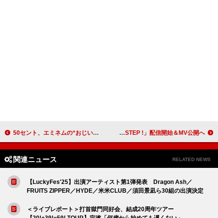
50セント、エミネムの“おじいちゃんデビュー”を祝福「これは最高だ」
Awesome City Club、10作品連続リリース第1弾「STEP !」配信開始＆MV公開へ
関連ニュース
RELATED NEWS
【LuckyFes'25】出演アーティスト第1弾発表 Dragon Ash／
FRUITS ZIPPER／HYDE／米米CLUB／須田景凪ら30組の出演決定
＜ライブレポート＞打首獄門同好会、結成20周年ツアー
【20!+39!=59! TOUR】完遂「何歳から始めても遅くない」