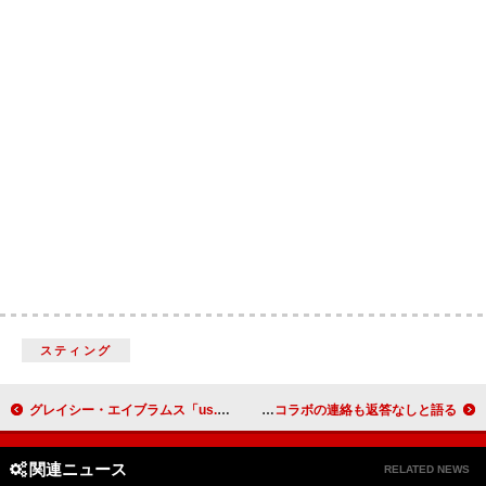
スティング
グレイシー・エイブラムス「us. (feat. Taylor Swift)」ｘNetflix『オフライン ラブ』未公開シーンを含むコラボMV公開
ドレイク、ジャスティン・ビーバーにコラボの連絡も返答なしと語る
関連ニュース
RELATED NEWS