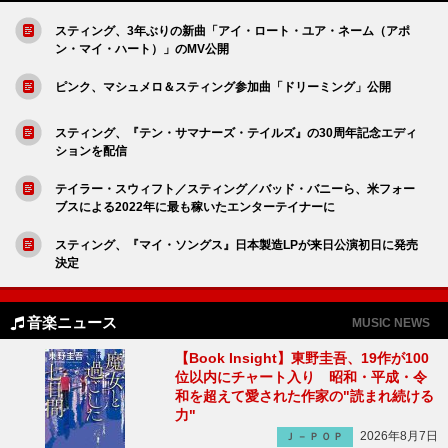
スティング、3年ぶりの新曲「アイ・ロート・ユア・ネーム（アポ
ン・マイ・ハート）」のMV公開
ピンク、マシュメロ＆スティング参加曲「ドリーミング」公開
スティング、『テン・サマナーズ・テイルズ』の30周年記念エディ
ションを配信
テイラー・スウィフト／スティング／バッド・バニーら、米フォー
ブスによる2022年に最も稼いたエンターテイナーに
スティング、『マイ・ソングス』日本製造LPが来日公演初日に発売
決定
音楽ニュース
MUSIC NEWS
【Book Insight】東野圭吾、19作が100
位以内にチャート入り 昭和・平成・令
和を超えて愛された作家の"読まれ続ける
力"
2026年8月7日
Ｊ－ＰＯＰ