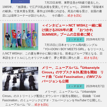
7月23日未明、東野圭吾が68歳で逝去した。
1985年、『放課後』で江戸川乱歩賞を受賞してデビューし、2006年『容疑者X
の献身』で直木賞を受賞。著作は106冊にのぼる。死去の報を受け、全国の書
店には追悼コーナーが設けられた。 その週の …
続きを読む
＜インタビュー＞NCT WISHと一緒に駆
け抜ける2026年の夏 「おつかれ
SUMMER」ブームの立役者に聞く
2026年8月7日
Ｊ－ＰＯＰ
7月15日に日本オリジナル両A面シングル
『YO-I-DON! / BOY MEETS GIRL』をリリースし
たNCT WISHが、この夏を爽やかに駆け抜ける。前者はグループ初となる、日
本語をタイトルにしたオリジナル曲で、夢と希望に満ちた新 …
続きを読む
メリー、ニューアルバム『Urbanstyle
Circus』のサブスク＆DL配信を開始 リ
ード曲「Cold Fascination」のMVフル
バージョンも公開
2026年8月7日
Ｊ－ＰＯＰ
メリーが、ニューアルバム『Urbanstyle
Circus』のストリーミング配信とダウンロード販売を開始し、収録曲「Cold
Fascination」のミュージックビデオ・フルバージョンをYouTubeで公開した。
ニューアルバム『U …
続きを読む