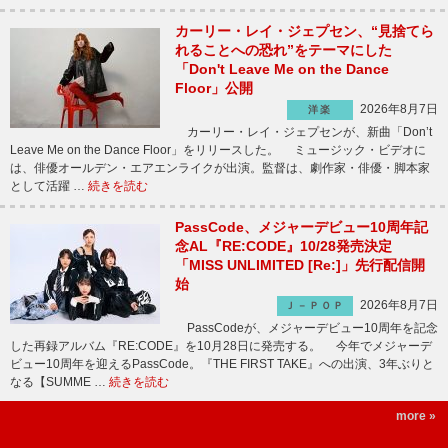
カーリー・レイ・ジェプセン、“見捨てら
れることへの恐れ”をテーマにした
「Don't Leave Me on the Dance
Floor」公開
2026年8月7日
洋楽
カーリー・レイ・ジェプセンが、新曲「Don’t
Leave Me on the Dance Floor」をリリースした。 ミュージック・ビデオに
は、俳優オールデン・エアエンライクが出演。監督は、劇作家・俳優・脚本家
として活躍 …
続きを読む
PassCode、メジャーデビュー10周年記
念AL『RE:CODE』10/28発売決定
「MISS UNLIMITED [Re:]」先行配信開
始
2026年8月7日
Ｊ－ＰＯＰ
PassCodeが、メジャーデビュー10周年を記念
した再録アルバム『RE:CODE』を10月28日に発売する。 今年でメジャーデ
ビュー10周年を迎えるPassCode。『THE FIRST TAKE』への出演、3年ぶりと
なる【SUMME …
続きを読む
more »