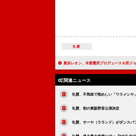
礼賛
新浜レオン、木梨憲武プロデュース＆所ジョージ作詞作曲のコラボ第2弾「炎のki
関連ニュース
礼賛、不気味で恨めしい「ウラメシヤ
礼賛、初の東阪野音公演決定
礼賛、サーヤ（ラランド）がダンスパ