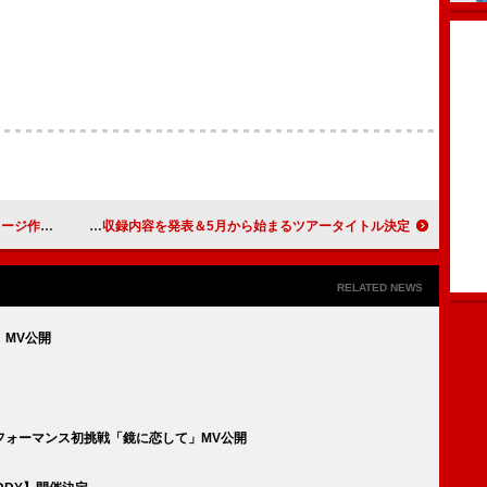
ss」MV公開
手越祐也、ベストアルバム『手越祐也 SINGLES BEST』ジャケットと収録内容を発表＆5月から始まるツアータイトル決定
RELATED NEWS
」MV公開
フォーマンス初挑戦「鏡に恋して」MV公開