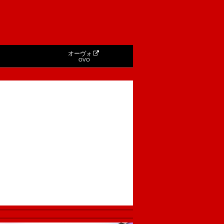
オーヴォ
OVO