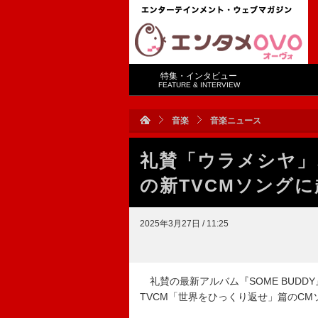
特集・インタビュー
FEATURE & INTERVIEW
音楽
音楽ニュース
礼賛「ウラメシヤ」
の新TVCMソングに
2025年3月27日 / 11:25
礼賛の最新アルバム『SOME BUD
TVCM「世界をひっくり返せ」篇のC