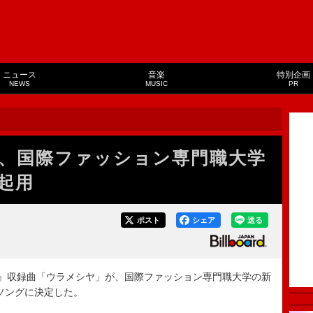
ニュース
音楽
特別企画
NEWS
MUSIC
PR
、国際ファッション専門職大学
起用
ポスト
シェア
送る
DY』収録曲「ウラメシヤ」が、国際ファッション専門職大学の新
Mソングに決定した。