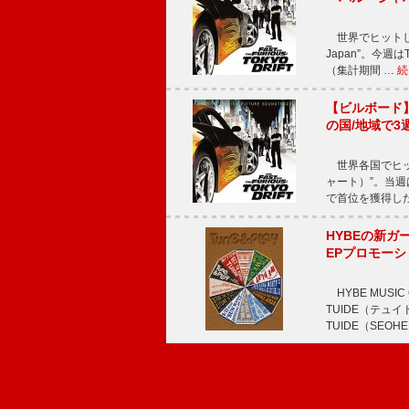
世界でヒットしている
Japan”。今週はT
（集計期間 …
続
【ビルボード】TE
の国/地域で3
世界各国でヒット
ャート）”。当週はTE
で首位を獲得し
HYBEの新ガ
EPプロモー
HYBE MUS
TUIDE（テ
TUIDE（SEOH