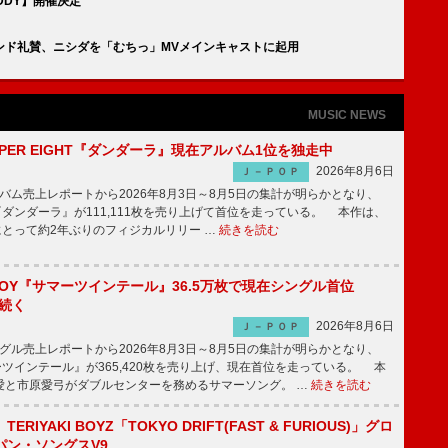
DDY】開催決定
ンド礼賛、ニシダを「むちっ」MVメインキャストに起用
MUSIC NEWS
PER EIGHT『ダンダーラ』現在アルバム1位を独走中
2026年8月6日
Ｊ－ＰＯＰ
ム売上レポートから2026年8月3日～8月5日の集計が明らかとなり、
GHT『ダンダーラ』が111,111枚を売り上げて首位を走っている。 本作は、
HTにとって約2年ぶりのフィジカルリリー …
続きを読む
JOY『サマーツインテール』36.5万枚で現在シングル首位
が続く
2026年8月6日
Ｊ－ＰＯＰ
ル売上レポートから2026年8月3日～8月5日の集計が明らかとなり、
ーツインテール』が365,420枚を売り上げ、現在首位を走っている。 本
愛と市原愛弓がダブルセンターを務めるサマーソング。 …
続きを読む
RIYAKI BOYZ「TOKYO DRIFT(FAST & FURIOUS)」グロ
パン・ソングスV9