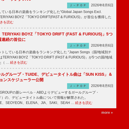
2026年8月6日
Ｊ－ＰＯＰ
日本の楽曲をランキング化した“Global Japan Songs Excl.
ERIYAKI BOYZ「TOKYO DRIFT(FAST & FURIOUS)」が首位を獲得した
きを読む
RIYAKI BOYZ「TOKYO DRIFT (FAST & FURIOUS)」5つ
週連続の首位に
2026年8月6日
Ｊ－ＰＯＰ
している日本の楽曲をランキング化した “Japan Songs（国/地域別チ
RIYAKI BOYZ「TOKYO DRIFT (FAST & FURIOUS)」が5つの国/地域
た（ …
続きを読む
ールグループ・TUIDE、デビュータイトル曲は「SUN KISS」＆
ションスケジューラー公開
2026年8月6日
Ｊ－ＰＯＰ
IC GROUPの新レーベル・ABDよりデビューするガールグループ・
ュイド）の、デビュータイトル曲について情報が解禁された。
EE、SEOYEON、ELENA、JIA、SAKI、SEAH …
続きを読む
more »