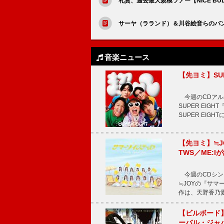
礼賛、過去最大規模ツアー【NICE BU
サーヤ（ラランド）＆川谷絵音らのバ
音楽ニュース
【先ヨミ】SU
今週のCDアルバ
SUPER EI
SUPER EIG
【先ヨミ】≒
TWS／ME:I
今週のCDシング
≒JOYの『サマ
作は、天野香乃
【ビルボード】TE
ーバル・ジャ