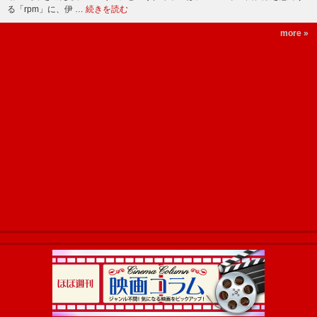
る「rpm」に、伊 …
続きを読む
more »