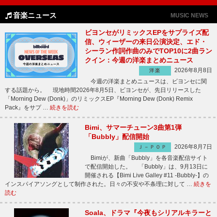
音楽ニュース
MUSIC NEWS
ビヨンセがリミックスEPをサプライズ配
信、ウィーザーの来日公演決定、エド・
シーラン作詞作曲のみでTOP10に2曲ラン
クイン：今週の洋楽まとめニュース
2026年8月8日
洋楽
今週の洋楽まとめニュースは、ビヨンセに関
する話題から。 現地時間2026年8月5日、ビヨンセが、先日リリースした
「Morning Dew (Donk)」のリミックスEP『Morning Dew (Donk) Remix
Pack』をサプ …
続きを読む
Bimi、サマーチューン3曲第1弾
「Bubbly」配信開始
2026年8月7日
Ｊ－ＰＯＰ
Bimiが、新曲「Bubbly」を各音楽配信サイト
で配信開始した。 「Bubbly」は、9月13日に
開催される【Bimi Live Galley #11 -Bubbly-】の
インスパイアソングとして制作された。日々の不安や不条理に対して …
続きを
読む
Soala、ドラマ『今夜もシリアルキラーと