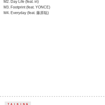
M2. Day Life (feat. iri)
M3. Footprint (feat. YONCE)
M4. Everyday (feat. 藤原聡)
ＴＡＩＫＩＮＧ