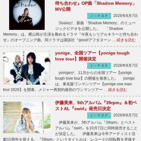
待ち合わせ』OP曲「Shadow Memory」
MV公開
2026年8月7日
Ｊ－ＰＯＰ
Soalaが、新曲「Shadow Memory」のミュー
ジックビデオを公開した。 「Shadow
Memory」は、横山裕が主演を務めるドラマ『今夜もシリアルキラーと待ち合わ
せ』のオープニング曲。同ドラマは講談社『good!アフタヌーン …
続きを読む
yonige、全国ツアー【yonige tough
love tour】開催決定
2026年8月7日
Ｊ－ＰＯＰ
yonigeが、11月からの全国ツアー【yonige
tough love tour】の開催を発表した。 yonige
は、東名阪ワンマンツアー【yonige one man
tour 2026】を開幕。メジャー再契約後初のワンマンツアー …
続きを読む
伊藤美来、5thアルバム『39rpm』＆初ベ
ストAL『swirl』発売日決定
2026年8月7日
Ｊ－ＰＯＰ
伊藤美来が、5thアルバム『39rpm』とベスト
アルバム『swirl』を10月7日に同時発売すること
が決定した。 伊藤美来は今年アーティスト活
動10周年を迎える。『39rpm』というタイトルは、レコードの回転数を意味す