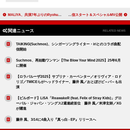
MALIYA、共演7年ぶりのRyohu迎えた「Private」リミックスを発表
Aqua Timez × 『BLEACH』、書き下ろし新曲「OLDROSE」配信スタート＆スペシャルMV公開
関連ニュース
RELATED NEWS
TAIKING(Suchmos)、シンガーソングライター・iriとのコラボ曲配
信開始
Suchmos、再始動ワンマン【The Blow Your Mind 2025】25年6月
に開催
【ロラパルーザ2025】サブリナ・カーペンター／オリヴィア・ロド
リゴ／TWICEらがヘッドライナー、藤井 風／おとぼけビ～バ～も出
演
【ビルボード】LiSA「ReawakeR (feat. Felix of Stray Kids)」グロ
ーバル・ジャパン・ソングス2週連続首位 藤井 風／米津玄師／XG
が躍進
藤井 風、3/14に4曲入り『真っ白 - EP』リリースへ