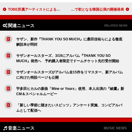
TOBE所属アーティストによる東京ドーム公演、CLASS SEVENの配信デビュー発表
あたらよ、FC限定ライブで初となる韓国公演の開催発表
関連ニュース
RELATED NEWS
サザン、新作『THANK YOU SO MUCH』に桑田佳祐らによる徹底
解説本が同封
サザンオールスターズ、3/19にアルバム『THANK YOU SO
MUCH』発売へ 予約購入者限定でドームチケット先行受付開始
サザンオールスターズがアルバム全15作をリマスター、新アルバム
に向けた特設ページも公開
宇多田ヒカルの新曲「Mine or Yours」使用、本人出演の『綾鷹』新
CM＆スペシャルムービー
「新しい季節に聴きたいスピッツ」アンケート実施、コンピアルバ
ムとして配信へ
音楽ニュース
MUSIC NEWS