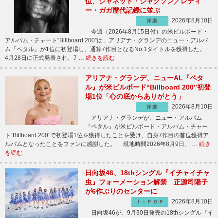
位、ジャネット・ジャクソン／レディ
ー・ガガ歴代記録に並ぶ
2026年8月10日
洋楽
今週（2026年8月15日付）の米ビルボード・
アルバム・チャート“Billboard 200”は、アリアナ・グランデのニュー・アルバ
ム『ペタル』が1位に初登場し、通算7作目となるNo.1タイトルを獲得した。
4月28日に正式発表され、7 …
続きを読む
アリアナ・グランデ、ニューAL『ペタ
ル』が米ビルボード“Billboard 200”初登
場1位「心の底からありがとう」
2026年8月10日
洋楽
アリアナ・グランデが、ニュー・アルバム
『ペタル』が米ビルボード・アルバム・チャー
ト“Billboard 200”で初登場1位を獲得したことを受け、自身7作目の首位獲得ア
ルバムとなったことをファンに感謝した。 現地時間2026年8月9日、 …
続き
を読む
日向坂46、18thシングル『イチャイチャ
虫』フォーメーション解禁 正源司陽子
が6作ぶりのセンターに
2026年8月10日
Ｊ－ＰＯＰ
日向坂46が、9月30日発売の18thシングル『イ