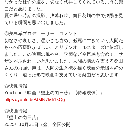
なかった桂介の道を、切なく代弁してくれているような楽
曲だと感じました。
夏の暑い時期の撮影、夕暮れ時、向日葵畑の中で夕陽を見
ている瞬間を思い出しました。
◎矢島孝プロデューサー コメント
切なさや哀しさ、愚かさも含め、必死に生きていく人間た
ちへの応援歌がほしい、とサザンオールスターズに依頼し
ました。この映画の風や空、季節など空気感も含めて、サ
ザンがふさわしいと思いました。人間の情念を支える桑田
さんの力強い声は、人間の生き様を描く映画の最後を締め
くくり、違った形で映画を支えている楽曲だと思います。
◎映像情報
YouTube『映画『盤上の向日葵』【特報映像】』
https://youtu.be/JMN7Mli1kQg
◎映画情報
『盤上の向日葵』
2025年10月31日（金）全国公開