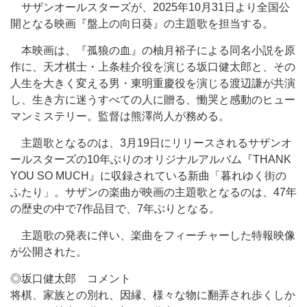
サザンオールスターズが、2025年10月31日より全国公
開となる映画『盤上の向日葵』の主題歌を担当する。
本映画は、『孤狼の血』の柚月裕子による同名小説を原
作に、天才棋士・上条桂介役を演じる坂口健太郎と、その
人生を大きく変える男・東明重慶役を演じる渡辺謙が共演
し、生き方に迷うすべての人に贈る、慟哭と感動のヒュー
マンミステリー。監督は熊澤尚人が務める。
主題歌となるのは、3月19日にリリースされるサザンオ
ールスターズの10年ぶりのオリジナルアルバム『THANK
YOU SO MUCH』に収録されている新曲「暮れゆく街の
ふたり」。サザンの楽曲が映画の主題歌となるのは、47年
の歴史の中で7作品目で、7年ぶりとなる。
主題歌の発表に伴い、楽曲をフィーチャーした特報映像
が公開された。
◎坂口健太郎 コメント
将棋、家族との別れ、因縁、様々な物に翻弄され歩くしか