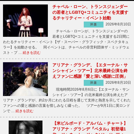
チャペル・ローン、トランスジェンダー
の若者とLGBTQ+コミュニティを支援す
るチャリティー・イベント始動
2026年8月10日
洋楽
チャペル・ローンが、トランスジェンダーの
若者とLGBTQ+コミュニティを支援する2日間に
わたるチャリティー・イベント【ザ・スーパー・グラフィック・スペクタキュ
ラー】を始動させる。 同イベントは、チャペルの非営利団体ザ・ミッドウェ
スト・プ …
続きを読む
アリアナ・グランデ、【エターナル・サ
ンシャイン・ツアー】北米最終公演を終
えファンに感謝「愛と深い感謝に圧倒」
2026年8月10日
洋楽
現地時間2026年8月6日に【エターナル・サン
シャイン・ツアー】の北米最終公演を終えたア
リアナ・グランデが、約2か月にわたる日程を通じて支持と熱意を示してくれた
ファンへの愛と感謝の言葉を惜しみなく綴った。 ツアーが9月1日に英ロンド
ンで …
続きを読む
【米ビルボード・アルバム・チャート】
アリアナ・グランデ『ペタル』初登場1