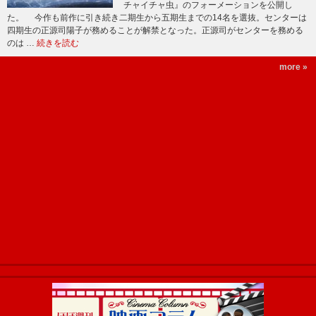
チャイチャ虫』のフォーメーションを公開し
た。 今作も前作に引き続き二期生から五期生までの14名を選抜。センターは
四期生の正源司陽子が務めることが解禁となった。正源司がセンターを務める
のは …
続きを読む
more »