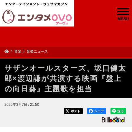
MENU
音楽
音楽ニュース
サザンオールスターズ、坂口健太
郎×渡辺謙が共演する映画『盤上
の向日葵』主題歌を担当
2025年3月7日 / 21:50
ポスト
シェア
送る