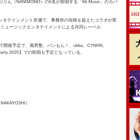
りん（NANIMONO）の5名が歌唱する「Mr.Music」のカバ
ンタテインメント所属で、事務所の垣根を超えたコラボが実
・ミュージックエンタテイメントによる共同レーベル
開催予定で、風男塾、バンもん！、ukka、CYNHN、
ol Party 2025】での歌唱も予定となっている。
AKAYOSHI）