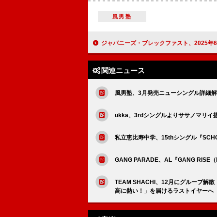
風男塾
ジャパニーズ・ブレックファスト、2025年6月に来日ツ
関連ニュース
風男塾、3月発売ニューシングル詳細解禁＆タ
ukka、3rdシングルよりササノマリイ提供の
私立恵比寿中学、15thシングル『SCH
GANG PARADE、AL『GANG RISE（
TEAM SHACHI、12月にグルー
高に熱い！」を届けるラストイヤーへ