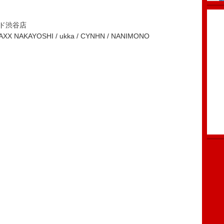
ード渋谷店
KAYOSHI / ukka / CYNHN / NANIMONO