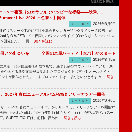
MUSIC NEWS
ート＞一夜限りのカラフルでハッピーな祝祭――映秀。、
 Summer Live 2026 ～色祭～】開催
2026年8月9日
Ｊ－ＰＯＰ
同世代リスナーを中心に注目を集めるシンガーソングライターの映秀。が、
otify O-WESTにて一夜限りのワンマンライブ【One Night Summer Live
～】を開催した。 夏 …
続きを読む
1冊との出会いを」――全国の本屋パーティ【本パ】がスタート
2026年8月9日
Ｊ－ＰＯＰ
8日に東京・紀伊國屋書店新宿本店で、森永乳業のマウントレーニアと「新
冊」を企画する新潮文庫がコラボしたプロジェクト【本パ】オールナイト・
ベントが開催された。 本プロジェクトは「ほんとのひとやすみ …
続き
IGHT、2027年春にニューアルバム発売＆アリーナツアー開催
2026年8月8日
Ｊ－ＰＯＰ
GHTが、2027年春にニューアルバムをリリースし、アリーナツアーを開催す
表が行われた日は、“令和8年8月8日”という「888」が並ぶ“超八（スー
。SUPER EIGHTは、前日に行われ …
続きを読む