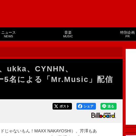
ニュース
音楽
特別企画
NEWS
MUSIC
PR
ukka、CYNHN、
ー5名による「Mr.Music」配信
ポスト
シェア
送る
ゃないもん！MAXX NAKAYOSHI）、芹澤もあ