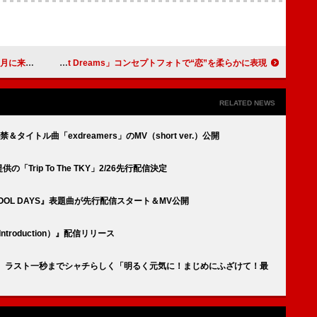
アーが決定
J-HOPE、ミゲルとのコラボ曲「Sweet Dreams」コンセプトフォトで“恋”を柔らかに表現
RELATED NEWS
イトル曲「exdreamers」のMV（short ver.）公開
「Trip To The TKY」2/26先行配信決定
OOL DAYS』表題曲が先行配信スタート＆MV公開
Introduction）』配信リリース
プ解散 ラスト一秒までシャチらしく「明るく元気に！まじめにふざけて！最