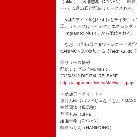
（ukka）、綾瀬志希（CYNHN）、眠岸ぷ
ーが、3月12日に配信リリースされる。
5組のアイドルはいずれもテイチクエ
現。リリースはテイチクとエクシング
「Imgramox Music」から配信される。
なお、3月15日にタワーレコード渋谷で
NANIMONOが参加する【Teichiku Id
◎リリース情報
配信シングル「Mr.Music」
2025/3/12 DIGITAL RELEASE
https://imgramox.lnk.to/Mr-Music_paps
＜参加アーティスト＞
望月みゆ（バンドじゃないもん！MAXX N
柚希関汰（風男塾）
芹澤もあ（ukka）
綾瀬志希（CYNHN）
眠岸ぷりん（NANIMONO）