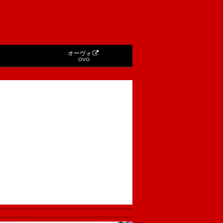
オーヴォ
OVO