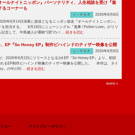
オールナイトニッポン』パーソナリティ、人生相談を受け『遊
するコーナーも
2026年8月8日
Ｊ－ＰＯＰ
026年8月14日深夜に放送となるニッポン放送『オールナイトニッポン』
担当する。 8月19日にニューシングル『鬼事 / Fiction Love』がリリ
記念して、中島健人が通称“1部”のパ …
続きを読む
rince、EP『So Honey EP』制作ビハインドのティザー映像を公開
2026年8月8日
Ｊ－ＰＯＰ
nceが、2026年9月2日にリリースとなる1st EP『So Honey EP』より、初回
されるEP制作ビハインド映像のティザー映像を公開した。 本作は、タイ
ney」の中の印 …
続きを読む
more »