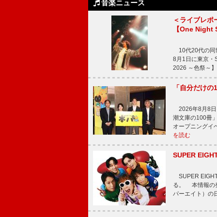
音楽ニュース
＜ライブレポ
【One Night
10代20代の
8月1日に東京・Sp
2026 ～色祭
「自分だけの
2026年8月
潮文庫の100
オープニングイ
を読む
SUPER E
SUPER EI
る。 本情報の発
パーエイト）の日”