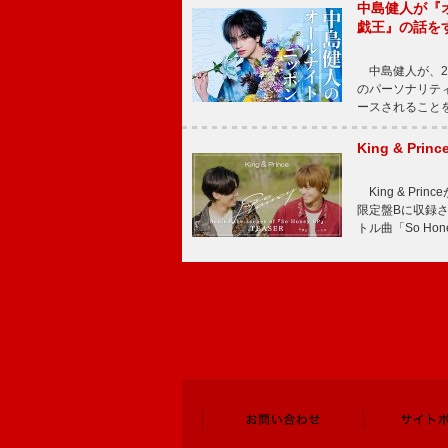
中島健人が『
戯王』の話を
中島健人が、2
のパーソナリティを
ースされることを
King & P
King & Pri
限定盤Bに収録
トル曲「So Ho