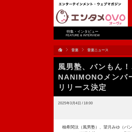
特集・インタビュー
FEATURE & INTERVIEW
音楽
音楽ニュース
風男塾、バンもん！、
NANIMONOメンバ
リリース決定
2025年3月4日 / 18:00
柚希関汰（風男塾）、望月みゆ（バンドじ