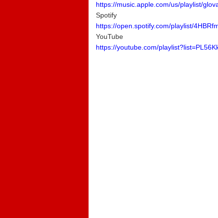
https://music.apple.com/us/playlist/gl
Spotify
https://open.spotify.com/playlist/
YouTube
https://youtube.com/playlist?list=P