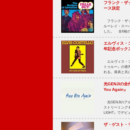
フランク・ザッ
ース決定
フランク・ザッ
ルーレイ・スー
した。 全6枚の
エルヴィス・
年記念ボックス
エルヴィス・コ
トゥルー』の発売
れる。発表と共
光GENJIの
You Again』
光GENJIのアル
ストリーミング＆
LIGHT』でデビ
ザ・ゲスト・