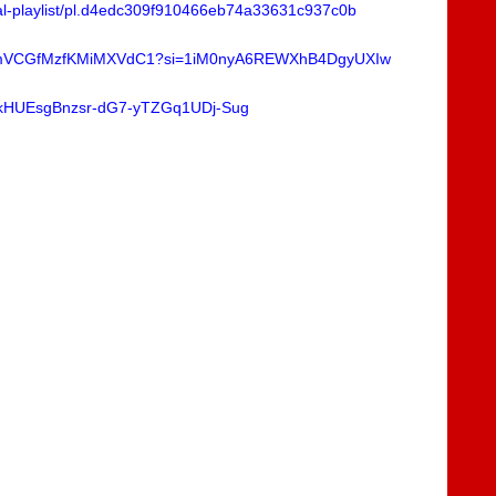
oval-playlist/pl.d4edc309f910466eb74a33631c937c0b
4HBRfmVCGfMzfKMiMXVdC1?si=1iM0nyA6REWXhB4DgyUXIw
L56KkHUEsgBnzsr-dG7-yTZGq1UDj-Sug