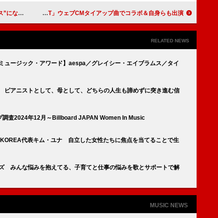
かったと語る
Ayumu Imazu×Furui Riho、ユニクロ「UT」ウェブCMタイアップ曲でコラボ＆自身らも出演
RELATED NEWS
・ミュージック・アワード】aespa／グレイシー・エイブラムス／タイ
林愛実 ピアニストとして、母として、どちらの人生も諦めずに突き進む信
年12月～Billboard JAPAN Women In Music
board KOREA代表キム・ユナ 自立した女性たちに焦点を当てることで生
ロポンズ みんな悩みを抱えてる、子育てと仕事の悩みを歌とサポートで解
MUSIC NEWS