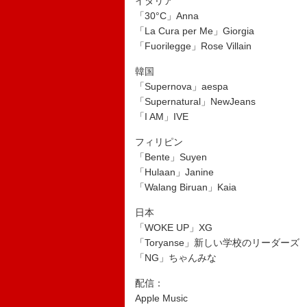
イタリア
「30°C」Anna
「La Cura per Me」Giorgia
「Fuorilegge」Rose Villain
韓国
「Supernova」aespa
「Supernatural」NewJeans
「I AM」IVE
フィリピン
「Bente」Suyen
「Hulaan」Janine
「Walang Biruan」Kaia
日本
「WOKE UP」XG
「Toryanse」新しい学校のリーダーズ
「NG」ちゃんみな
配信：
Apple Music