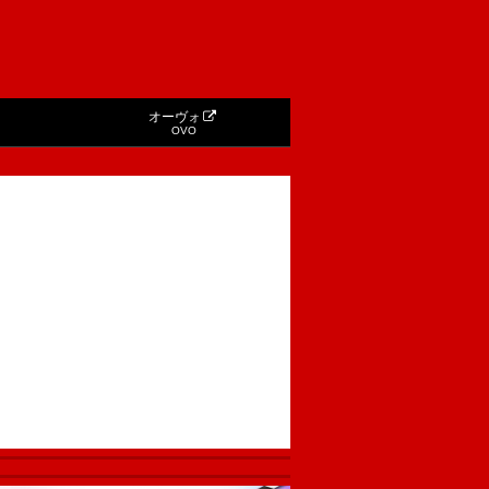
オーヴォ
OVO