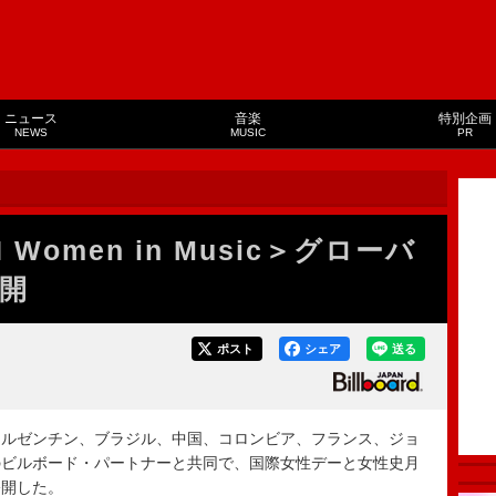
ニュース
音楽
特別企画
NEWS
MUSIC
PR
AN Women in Music＞グローバ
開
ポスト
シェア
送る
ルゼンチン、ブラジル、中国、コロンビア、フランス、ジョ
のビルボード・パートナーと共同で、国際女性デーと女性史月
公開した。