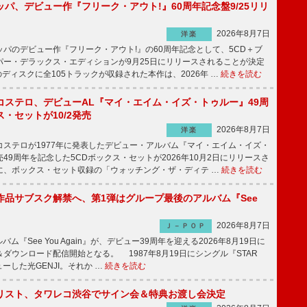
パ、デビュー作『フリーク・アウト!』60周年記念盤9/25リリ
2026年8月7日
洋楽
パのデビュー作『フリーク・アウト!』の60周年記念として、5CD＋ブ
パー・デラックス・エディションが9月25日にリリースされることが決定
ディスクに全105トラックが収録された本作は、2026年 …
続きを読む
コステロ、デビューAL『マイ・エイム・イズ・トゥルー』49周
・セットが10/2発売
2026年8月7日
洋楽
ステロが1977年に発表したデビュー・アルバム『マイ・エイム・イズ・
49周年を記念した5CDボックス・セットが2026年10月2日にリリースさ
に、ボックス・セット収録の「ウォッチング・ザ・ディテ …
続きを読む
全作品サブスク解禁へ、第1弾はグループ最後のアルバム『See
2026年8月7日
Ｊ－ＰＯＰ
バム『See You Again』が、デビュー39周年を迎える2026年8月19日に
ダウンロード配信開始となる。 1987年8月19日にシングル『STAR
ューした光GENJI。それか …
続きを読む
リスト、タワレコ渋谷でサイン会＆特典お渡し会決定