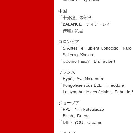
「Motinha 2.0」Luísa
中国
「十分鐘」張韶涵
「BALANCE」ティア・レイ
「佳麗」劉恋
コロンビア
「Si Antes Te Hubiera Conocido」Karol
「Soltera」Shakira
「¿Como Pasó?」Ela Taubert
フランス
「Hypé」Aya Nakamura
「Kongolese sous BBL」Theodora
「La symphonie des éclairs」Zaho de 
ジョージア
「PP1」Nini Nutsubidze
「Blush」Deena
「DIE 4 YOU」Creams