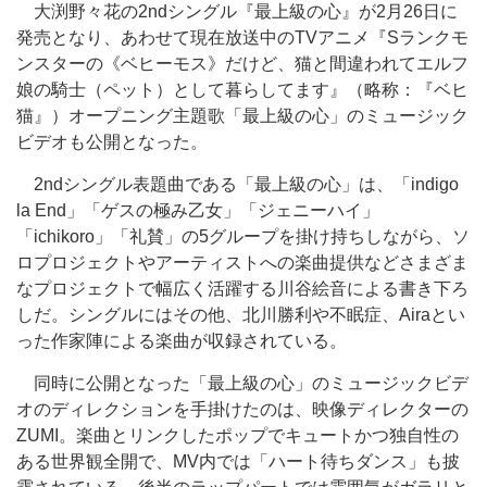
大渕野々花の2ndシングル『最上級の心』が2月26日に
発売となり、あわせて現在放送中のTVアニメ『Sランクモ
ンスターの《ベヒーモス》だけど、猫と間違われてエルフ
娘の騎士（ペット）として暮らしてます』（略称：『ベヒ
猫』）オープニング主題歌「最上級の心」のミュージック
ビデオも公開となった。
2ndシングル表題曲である「最上級の心」は、「indigo
la End」「ゲスの極み乙女」「ジェニーハイ」
「ichikoro」「礼賛」の5グループを掛け持ちしながら、ソ
ロプロジェクトやアーティストへの楽曲提供などさまざま
なプロジェクトで幅広く活躍する川谷絵音による書き下ろ
しだ。シングルにはその他、北川勝利や不眠症、Airaとい
った作家陣による楽曲が収録されている。
同時に公開となった「最上級の心」のミュージックビデ
オのディレクションを手掛けたのは、映像ディレクターの
ZUMI。楽曲とリンクしたポップでキュートかつ独自性の
ある世界観全開で、MV内では「ハート待ちダンス」も披