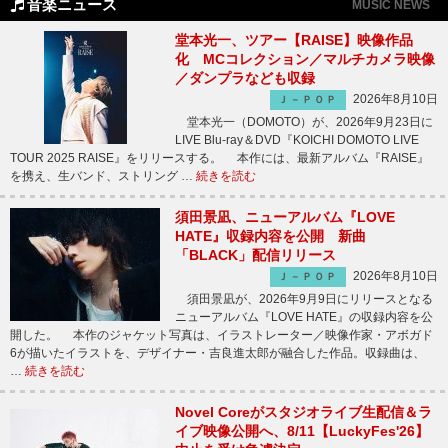
音楽ニュース
MUSIC NEWS
堂本光一、ツアー【RAISE】映像作品
化 MCコレクション／マルチカメラ映像
／ダンプラなども収録
2026年8月10日
Ｊ－ＰＯＰ
堂本光一（DOMOTO）が、2026年9月23日に
LIVE Blu-ray＆DVD『KOICHI DOMOTO LIVE
TOUR 2025 RAISE』をリリースする。 本作には、最新アルバム『RAISE』
を携え、生バンド、ストリング …
続きを読む
須田景凪、ニューアルバム『LOVE
HATE』収録内容を公開 新曲
「BLACK」配信リリース
2026年8月10日
Ｊ－ＰＯＰ
須田景凪が、2026年9月9日にリリースとなる
ニューアルバム『LOVE HATE』の収録内容を公
開した。 本作のジャケット写真は、イラストレーター／映像作家・アボガド
6が描いたイラストを、デザイナー・吉良進太郎が融合した作品。収録曲は、
…
続きを読む
Novel Coreがスタジオライブ生配信＆ラ
イブ映像公開へ、8/11【LuckyFes'26】