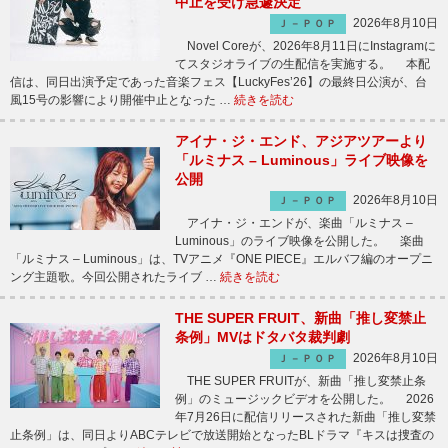
中止を受け急遽決定
2026年8月10日
Ｊ－ＰＯＰ
Novel Coreが、2026年8月11日にInstagramに
てスタジオライブの生配信を実施する。 本配
信は、同日出演予定であった音楽フェス【LuckyFes’26】の最終日公演が、台
風15号の影響により開催中止となった …
続きを読む
アイナ・ジ・エンド、アジアツアーより
「ルミナス – Luminous」ライブ映像を
公開
2026年8月10日
Ｊ－ＰＯＰ
アイナ・ジ・エンドが、楽曲「ルミナス –
Luminous」のライブ映像を公開した。 楽曲
「ルミナス – Luminous」は、TVアニメ『ONE PIECE』エルバフ編のオープニ
ング主題歌。今回公開されたライブ …
続きを読む
THE SUPER FRUIT、新曲「推し変禁止
条例」MVはドタバタ裁判劇
2026年8月10日
Ｊ－ＰＯＰ
THE SUPER FRUITが、新曲「推し変禁止条
例」のミュージックビデオを公開した。 2026
年7月26日に配信リリースされた新曲「推し変禁
止条例」は、同日よりABCテレビで放送開始となったBLドラマ『キスは捜査の