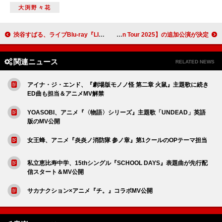
大渕野々花
渋谷すばる、ライブBlu-ray『LIVE TOUR 2024「Lov U」』発売決定＆本人登壇の先行上映会も
西野カナ、即完売した【Fall In Love With You Again Tour 2025】の追加公演が決定
関連ニュース
RELATED NEWS
アイナ・ジ・エンド、『劇場版モノノ怪 第二章 火鼠』主題歌に続き
ED曲も担当＆アニメMV解禁
YOASOBI、アニメ『〈物語〉シリーズ』主題歌「UNDEAD」英語
版のMV公開
女王蜂、アニメ『炎炎ノ消防隊 参ノ章』第1クールのOPテーマ担当
私立恵比寿中学、15thシングル『SCHOOL DAYS』表題曲が先行配
信スタート＆MV公開
サカナクション×アニメ『チ。』コラボMV公開