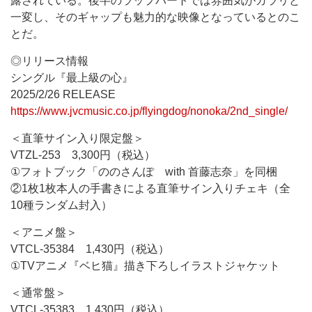
露されている。後半のラップパートでは雰囲気がガラリと
一変し、そのギャップも魅力的な映像となっているとのこ
とだ。
◎リリース情報
シングル『最上級の心』
2025/2/26 RELEASE
https://www.jvcmusic.co.jp/flyingdog/nonoka/2nd_single/
＜直筆サイン入り限定盤＞
VTZL-253 3,300円（税込）
①フォトブック「ののさんぽ with 首藤志奈」を同梱
②1枚1枚本人の手書きによる直筆サイン入りチェキ（全
10種ランダム封入）
＜アニメ盤＞
VTCL-35384 1,430円（税込）
①TVアニメ『ベヒ猫』描き下ろしイラストジャケット
＜通常盤＞
VTCL-35383 1,430円（税込）