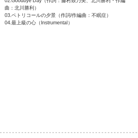
02.Goodbye Day（作詞：藤村鼓乃美、北川勝利・作編
曲：北川勝利）
03.ペトリコールの夕景（作詞/作編曲：不眠症）
04.最上級の心（Instrumental）