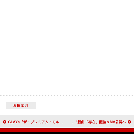
反田葉月
GLAY×『ザ・プレミアム・モルツ』コラボ缶2年ぶりに発売決定
WANIMA、“大切な人へ何か想いを伝える際に聴いて欲しい”新曲「存在」配信＆MV公開へ