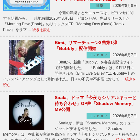
2026年8月8日
洋楽
今週の洋楽まとめニュースは、ビヨンセに関
する話題から。 現地時間2026年8月5日、ビヨンセが、先日リリースした
「Morning Dew (Donk)」のリミックスEP『Morning Dew (Donk) Remix
Pack』をサプ …
続きを読む
Bimi、サマーチューン3曲第1弾
「Bubbly」配信開始
2026年8月7日
Ｊ－ＰＯＰ
Bimiが、新曲「Bubbly」を各音楽配信サイト
で配信開始した。 「Bubbly」は、9月13日に
開催される【Bimi Live Galley #11 -Bubbly-】の
インスパイアソングとして制作された。日々の不安や不条理に対して …
続きを
読む
Soala、ドラマ『今夜もシリアルキラーと
待ち合わせ』OP曲「Shadow Memory」
MV公開
2026年8月7日
Ｊ－ＰＯＰ
Soalaが、新曲「Shadow Memory」のミュー
ジックビデオを公開した。 「Shadow
Memory」は、横山裕が主演を務めるドラマ『今夜もシリアルキラーと待ち合わ