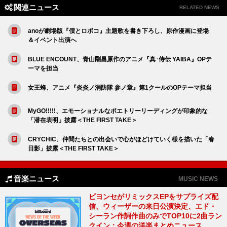
関連ニュース
RELATED NEWS
anoが劇場版『僕とロボコ』主題歌を書き下ろし、原作漫画に登場
＆イベント出演へ
BLUE ENCOUNT、青山剛昌原作のアニメ『真･侍伝 YAIBA』OPテ
ーマを担当
女王蜂、アニメ『炎炎ノ消防隊 参ノ章』第1クールのOPテーマ担当
MyGO!!!!!、エモーショナルなポエトリーリーディングが印象的な
「潜在表明」披露＜THE FIRST TAKE＞
CRYCHIC、仲間たちとの出会いで心がほどけていく様を描いた「春
日影」披露＜THE FIRST TAKE＞
音楽ニュース
MUSIC NEWS
ビヨンセがリミックスEPをサプライズ配
信、ウィーザーの来日公演決定、エド・
シーラン作詞作曲のみでTOP10に2曲ラン
クイン：今週の洋楽まとめニュース