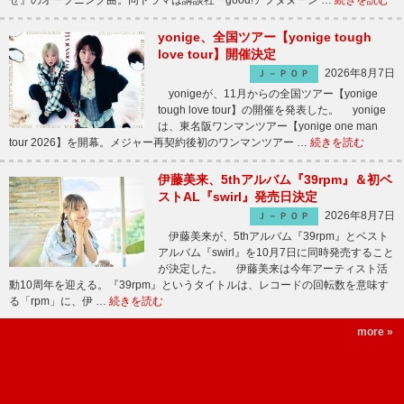
せ』のオープニング曲。同ドラマは講談社『good!アフタヌーン …
続きを読む
yonige、全国ツアー【yonige tough
love tour】開催決定
2026年8月7日
Ｊ－ＰＯＰ
yonigeが、11月からの全国ツアー【yonige
tough love tour】の開催を発表した。 yonige
は、東名阪ワンマンツアー【yonige one man
tour 2026】を開幕。メジャー再契約後初のワンマンツアー …
続きを読む
伊藤美来、5thアルバム『39rpm』＆初ベ
ストAL『swirl』発売日決定
2026年8月7日
Ｊ－ＰＯＰ
伊藤美来が、5thアルバム『39rpm』とベスト
アルバム『swirl』を10月7日に同時発売すること
が決定した。 伊藤美来は今年アーティスト活
動10周年を迎える。『39rpm』というタイトルは、レコードの回転数を意味す
る「rpm」に、伊 …
続きを読む
more »