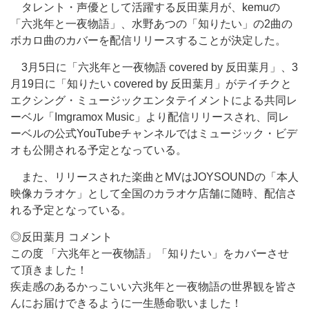
タレント・声優として活躍する反田葉月が、kemuの
「六兆年と一夜物語」、水野あつの「知りたい」の2曲の
ボカロ曲のカバーを配信リリースすることが決定した。
3月5日に「六兆年と一夜物語 covered by 反田葉月」、3
月19日に「知りたい covered by 反田葉月」がテイチクと
エクシング・ミュージックエンタテイメントによる共同レ
ーベル「Imgramox Music」より配信リリースされ、同レ
ーベルの公式YouTubeチャンネルではミュージック・ビデ
オも公開される予定となっている。
また、リリースされた楽曲とMVはJOYSOUNDの「本人
映像カラオケ」として全国のカラオケ店舗に随時、配信さ
れる予定となっている。
◎反田葉月 コメント
この度 「六兆年と一夜物語」「知りたい」をカバーさせ
て頂きました！
疾走感のあるかっこいい六兆年と一夜物語の世界観を皆さ
んにお届けできるように一生懸命歌いました！