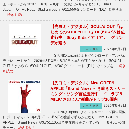
上レポートから2026年8月3日～8月5日の集計が明らかとなり、Travis
Japan「On My Road -Stadium ver.-」が11,550ダウンロード（DL）を売り上
…
続きを読む
【先ヨミ・デジタル】SOUL'd OUT『は
じめてのSOUL'd OUT』DLアルバム首位
走行中 Stray Kids／アリアナ・グラン
デが追う
2026年8月7日
Ｊ－ＰＯＰ
GfK/NIQ Japanによるダウンロード・アルバム
売上レポートから、2026年8月3日～8月5日の集計が明らかとなり、SOUL’d
OUT『はじめてのSOUL’d OUT』が341ダウンロード（DL）でトップを …
続き
を読む
【先ヨミ・デジタル】Mrs. GREEN
APPLE「Brand New」引き続きストリー
ミング・ソング首位走行中 イコラブ＆
M!LK“さのじん”新曲がトップ10圏内
2026年8月7日
Ｊ－ＰＯＰ
GfK/NIQ Japanによるストリーミング再生回数
レポートから2026年8月3日～8月5日の集計が明らかとなり、Mrs. GREEN
APPLE「Brand New」が3,751,105回で現在首位を走っている。 8月5日公開
チャー …
続きを読む