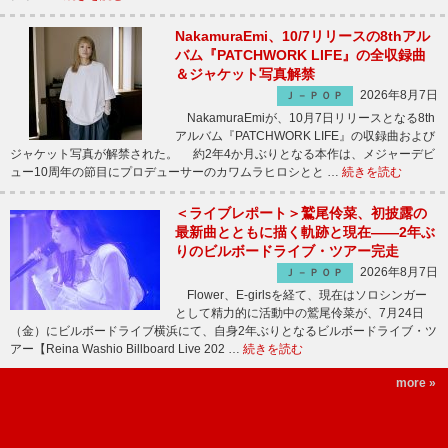
NakamuraEmi、10/7リリースの8thアル
バム『PATCHWORK LIFE』の全収録曲
＆ジャケット写真解禁
2026年8月7日
Ｊ－ＰＯＰ
NakamuraEmiが、10月7日リリースとなる8th
アルバム『PATCHWORK LIFE』の収録曲および
ジャケット写真が解禁された。 約2年4か月ぶりとなる本作は、メジャーデビ
ュー10周年の節目にプロデューサーのカワムラヒロシとと …
続きを読む
＜ライブレポート＞鷲尾伶菜、初披露の
最新曲とともに描く軌跡と現在――2年ぶ
りのビルボードライブ・ツアー完走
2026年8月7日
Ｊ－ＰＯＰ
Flower、E-girlsを経て、現在はソロシンガー
として精力的に活動中の鷲尾伶菜が、7月24日
（金）にビルボードライブ横浜にて、自身2年ぶりとなるビルボードライブ・ツ
アー【Reina Washio Billboard Live 202 …
続きを読む
more »