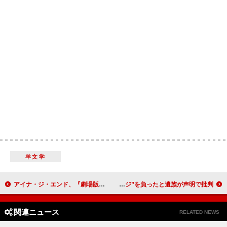
羊文学
アイナ・ジ・エンド、『劇場版モノノ怪 第二章 火鼠』主題歌に続きED曲も担当＆アニメMV解禁
故リアム・ペイン、死の状況をめぐる報道により“言い表せないほどの永続的なダメージ”を負ったと遺族が声明で批判
関連ニュース
RELATED NEWS