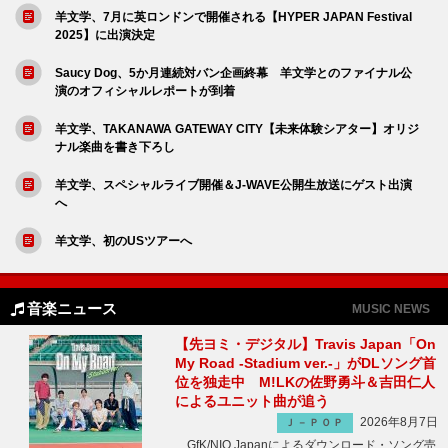
羊文学、7月に英ロンドンで開催される【HYPER JAPAN Festival
2025】に出演決定
Saucy Dog、5か月連続対バン企画終幕 羊文学とのファイナル公
演のオフィシャルレポートが到着
羊文学、TAKANAWA GATEWAY CITY【未来体験シアター】オリジ
ナル楽曲を書き下ろし
羊文学、スペシャルライブ開催＆J-WAVE公開生放送にゲスト出演
へ
羊文学、初のUSツアーへ
音楽ニュース
MUSIC NEWS
【先ヨミ・デジタル】Travis Japan「On
My Road -Stadium ver.-」がDLソング首
位を独走中 M!LKの佐野勇斗＆吉田仁人
によるユニット曲が追う
2026年8月7日
Ｊ－ＰＯＰ
GfK/NIQ Japanによるダウンロード・ソング売