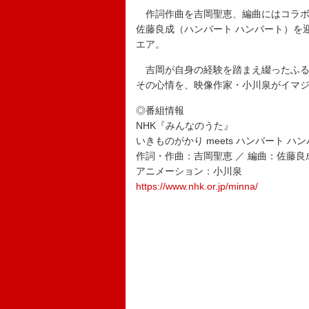
作詞作曲を吉岡聖恵、編曲にはコラボレ
佐藤良成（ハンバート ハンバート）を迎
エア。
吉岡が自身の経験を踏まえ綴ったふる
その心情を、映像作家・小川泉がイマ
◎番組情報
NHK『みんなのうた』
いきものがかり meets ハンバート ハ
作詞・作曲：吉岡聖恵 ／ 編曲：佐藤良
アニメーション：小川泉
https://www.nhk.or.jp/minna/