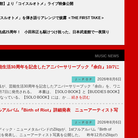
武道館】より「コイスルオトメ」ライブ映像公開
ルオトメ」を弾き語りアレンジで披露 ＜THE FIRST TAKE＞
結成25周年！ 小田和正も駆けつけ祝った、日本武道館で一夜限り
MUSIC NEWS
生活30周年を記念したアニバーサリーブック『余白』10/7に
2026年8月6日
Ｊ－ＰＯＰ
が、芸能生活30周年を記念したアニバーサリーブック『余白』を、ワニ
7日に発売される。 本書は、【SOLO BOOK】と【BUDDIES BOOK】
なっている。【SOLO BOOK】には、か …
続きを読む
tフルアルバム『Birth of Riot』詳細発表 ニューアーティスト写
2026年8月6日
Ｊ－ＰＯＰ
ク・ニューメタルバンドのZilqyが、1stフルアルバム『Birth of
発表を発表し、ニューアーティスト写真を公開した。 昨年12月のZilqyの