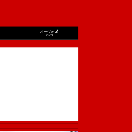
オーヴォ
OVO