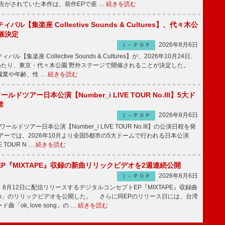
予告がされていた本作は、前作EPで産 …
続きを読む
ル【集楽座 Collective Sounds & Cultures】、代々木公
催決定
2026年8月6日
Ｊ－ＰＯＰ
【集楽座 Collective Sounds & Cultures】が、2026年10月24日、
にわたり、東京・代々木公園 野外ステージで開催されることが決定した。
職業や年齢、性 …
続きを読む
ワールドツアー日本公演【Number_i LIVE TOUR No.III】5大ド
禁
2026年8月6日
Ｊ－ＰＯＰ
ワールドツアー日本公演【Number_i LIVE TOUR No.III】の公演日程を発
ーでは、2026年10月より全国5都市の5大ドームで行われる日本公演
VE TOUR N …
続きを読む
P『MIXTAPE』収録の新曲リリックビデオを2週連続公開
2026年8月6日
Ｊ－ＰＯＰ
月12日に配信リリースするデジタルコンセプトEP『MIXTAPE』収録曲
t plum」のリリックビデオを公開した。 さらに同EPのリリース日には、台湾
「ok, love song」の …
続きを読む