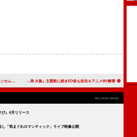
」MV公開
アイナ・ジ・エンド、『劇場版モノノ怪 第二章 火鼠』主題歌に続きED曲も担当＆アニメMV解禁
RELATED NEWS
そび』4月リリース
を記念し「気まぐれロマンティック」ライブ映像公開