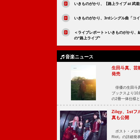
いきものがかり、【路上ライブ at 
いきものがかり、3rdシングル曲「コイス
＜ライブレポート＞いきものがかり、
の“路上ライブ”
音楽ニュース
生田斗真、芸能
発売
俳優の生田斗真
ブックスより10月
の2冊一体仕様と
Zilqy、1s
真も公開
ポスト・メロディッ
Riot』の詳細