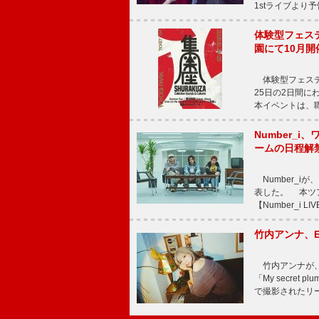
1stライブより
体験型フェスティバ
園にて10月開
体験型フェスティバル
25日の2日間
本イベントは、
Number_i、
ームの日程解
Number_iが、
表した。 本ツア
【Number_i LI
竹内アンナ、E
竹内アンナが、8
「My secre
で撮影されたリード曲