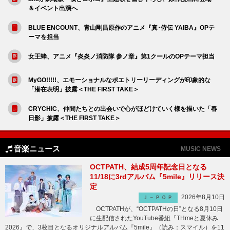
＆イベント出演へ
BLUE ENCOUNT、青山剛昌原作のアニメ『真･侍伝 YAIBA』OPテ
ーマを担当
女王蜂、アニメ『炎炎ノ消防隊 参ノ章』第1クールのOPテーマ担当
MyGO!!!!!、エモーショナルなポエトリーリーディングが印象的な
「潜在表明」披露＜THE FIRST TAKE＞
CRYCHIC、仲間たちとの出会いで心がほどけていく様を描いた「春
日影」披露＜THE FIRST TAKE＞
音楽ニュース
MUSIC NEWS
OCTPATH、結成5周年記念日となる
11/18に3rdアルバム『5mile』リリース決
定
2026年8月10日
Ｊ－ＰＯＰ
OCTPATHが、“OCTPATHの日”となる8月10日
に生配信されたYouTube番組『THmeと夏休み
2026』で、3枚目となるオリジナルアルバム『5mile』（読み：スマイル）を11