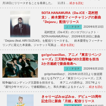
月18日にリリースすることを発表した。 11月1 …
続きを読む
SOTA HANAMURA（Da-iCE・花村想
太）、鈴木愛理フィーチャリングの新曲
「Dejavu」配信リリース
2026年8月10日
Ｊ－ＰＯＰ
花村想太（Da-iCE）のソロプロジェクト・
SOTA HANAMURAが、2026年8月18日に新曲
「Dejavu (feat. AIRI SUZUKI)」を配信リリースする。 鈴木愛理をフィーチャ
リングに迎えた本楽曲。ジャケット写真は …
続きを読む
go!go!vanillas、アニメ『東京リベンジ
ャーズ』三天戦争編のED主題歌を担当
2か月連続で新曲発表へ
2026年8月10日
Ｊ－ＰＯＰ
go!go!vanillasが、2026年10月2日より放送開
始となるTVアニメ『東京リベンジャーズ』三天
戦争編のエンディング主題歌を担当する。 本アニメの原作は、2017年より
『週刊少年マガジン』で連載開始した、和久井健によるタイムリ …
続きを読む
きゃりーぱみゅぱみゅ、デビュー15周年
記念日に新曲「月姫」配信リリース