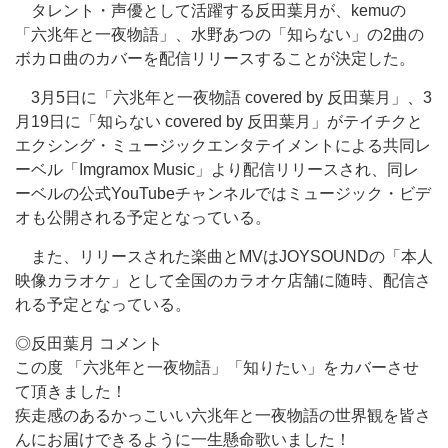
タレント・声優として活躍する反田葉月が、kemuの
「六兆年と一夜物語」、水野あつの「知らない」の2曲の
ボカロ曲のカバーを配信リリースすることが決定した。
3月5日に「六兆年と一夜物語 covered by 反田葉月」、3
月19日に「知らない covered by 反田葉月」がテイチクと
エクシング・ミュージックエンタテイメントによる共同レ
ーベル「Imgramox Music」より配信リリースされ、同レ
ーベルの公式YouTubeチャンネルではミュージック・ビデ
オも公開される予定となっている。
また、リリースされた楽曲とMVはJOYSOUNDの「本人
映像カラオケ」として全国のカラオケ店舗に随時、配信さ
れる予定となっている。
◎反田葉月 コメント
この度 「六兆年と一夜物語」「知りたい」をカバーさせ
て頂きました！
疾走感のあるかっこいい六兆年と一夜物語の世界観を皆さ
んにお届けできるように一生懸命歌いました！