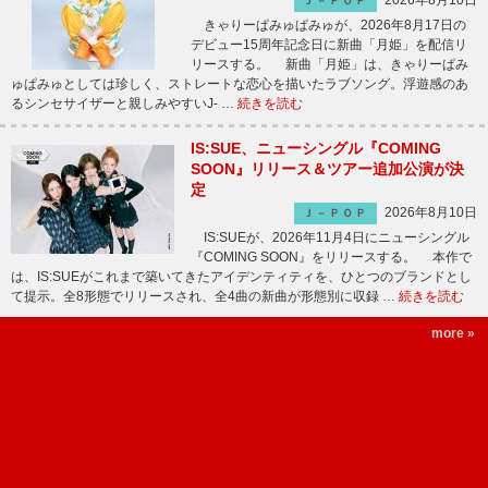
2026年8月10日
Ｊ－ＰＯＰ
きゃりーぱみゅぱみゅが、2026年8月17日の
デビュー15周年記念日に新曲「月姫」を配信リ
リースする。 新曲「月姫」は、きゃりーぱみ
ゅぱみゅとしては珍しく、ストレートな恋心を描いたラブソング。浮遊感のあ
るシンセサイザーと親しみやすいJ- …
続きを読む
IS:SUE、ニューシングル『COMING
SOON』リリース＆ツアー追加公演が決
定
2026年8月10日
Ｊ－ＰＯＰ
IS:SUEが、2026年11月4日にニューシングル
『COMING SOON』をリリースする。 本作で
は、IS:SUEがこれまで築いてきたアイデンティティを、ひとつのブランドとし
て提示。全8形態でリリースされ、全4曲の新曲が形態別に収録 …
続きを読む
more »