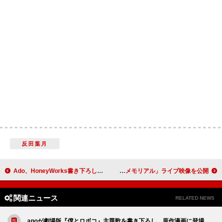
反田葉月
Ado、HoneyWorks書き下ろしの新曲「わたしに花束」配信リリース
女王蜂、結成15周年記念単独公演より「超メモリアル」ライブ映像を公開
関連ニュース
RELATED NEWS
anoが劇場版『僕とロボコ』主題歌を書き下ろし、原作漫画に登場