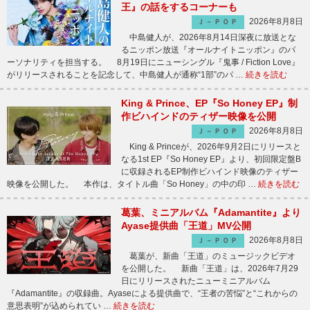
王』の話をするコーナーも
2026年8月8日
Ｊ－ＰＯＰ
中島健人が、2026年8月14日深夜に放送とな
るニッポン放送『オールナイトニッポン』のパ
ーソナリティを担当する。 8月19日にニューシングル『鬼事 / Fiction Love』
がリリースされることを記念して、中島健人が通称“1部”のパ …
続きを読む
King & Prince、EP『So Honey EP』制
作ビハインドのティザー映像を公開
2026年8月8日
Ｊ－ＰＯＰ
King & Princeが、2026年9月2日にリリースと
なる1st EP『So Honey EP』より、初回限定盤B
に収録されるEP制作ビハインド映像のティザー
映像を公開した。 本作は、タイトル曲「So Honey」の中の印 …
続きを読む
葛葉、ミニアルバム『Adamantite』より
Ayase提供曲「王道」MV公開
2026年8月8日
Ｊ－ＰＯＰ
葛葉が、新曲「王道」のミュージックビデオ
を公開した。 新曲「王道」は、2026年7月29
日にリリースされたニューミニアルバム
『Adamantite』の収録曲。Ayaseによる提供曲で、“王者の苦悩”と“これからの
意思表明”が込められてい …
続きを読む