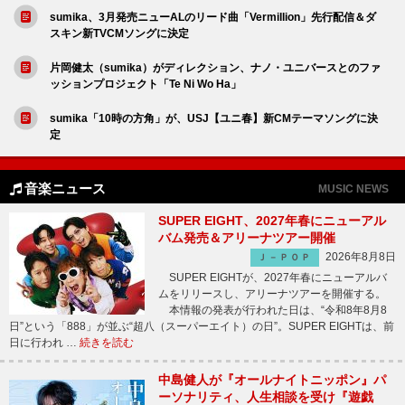
sumika、3月発売ニューALのリード曲「Vermillion」先行配信＆ダ
スキン新TVCMソングに決定
片岡健太（sumika）がディレクション、ナノ・ユニバースとのファ
ッションプロジェクト「Te Ni Wo Ha」
sumika「10時の方角」が、USJ【ユニ春】新CMテーマソングに決
定
音楽ニュース
MUSIC NEWS
SUPER EIGHT、2027年春にニューアル
バム発売＆アリーナツアー開催
2026年8月8日
Ｊ－ＰＯＰ
SUPER EIGHTが、2027年春にニューアルバ
ムをリリースし、アリーナツアーを開催する。
本情報の発表が行われた日は、“令和8年8月8
日”という「888」が並ぶ“超八（スーパーエイト）の日”。SUPER EIGHTは、前
日に行われ …
続きを読む
中島健人が『オールナイトニッポン』パ
ーソナリティ、人生相談を受け『遊戯