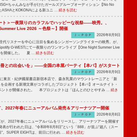
SG×ちゃんみなが手がけたガールズグループオーディション【No No
したASHAとKOKONAによる新ユニ …
続きを読む
ート＞一夜限りのカラフルでハッピーな祝祭――映秀。、
 Summer Live 2026 ～色祭～】開催
2026年8月9日
Ｊ－ＰＯＰ
同世代リスナーを中心に注目を集めるシンガーソングライターの映秀。が、
otify O-WESTにて一夜限りのワンマンライブ【One Night Summer Live
～】を開催した。 夏 …
続きを読む
1冊との出会いを」――全国の本屋パーティ【本パ】がスタート
2026年8月9日
Ｊ－ＰＯＰ
8日に東京・紀伊國屋書店新宿本店で、森永乳業のマウントレーニアと「新
冊」を企画する新潮文庫がコラボしたプロジェクト【本パ】オールナイト・
ベントが開催された。 本プロジェクトは「ほんとのひとやすみ …
続き
IGHT、2027年春にニューアルバム発売＆アリーナツアー開催
2026年8月8日
Ｊ－ＰＯＰ
GHTが、2027年春にニューアルバムをリリースし、アリーナツアーを開催す
表が行われた日は、“令和8年8月8日”という「888」が並ぶ“超八（スー
。SUPER EIGHTは、前日に行われ …
続きを読む