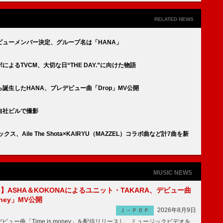
RELATED NEWS
s】デビューメンバー決定、グループ名は「HANA」
ラボによるTVCM、大切な日“THE DAY.”に向けた物語
s】から誕生したHANA、プレデビュー曲「Drop」MV公開
SG自社ビルで撮影
Pボックス、Aile The Shota×KAIRYU（MAZZEL）コラボ曲など計7曲を新
MUSIC NEWS
irls】ASHA＆KOKONAによるユニット・TAKARA、デビュー曲
money」MV公開
2026年8月9日
Ｊ－ＰＯＰ
ビュー曲「Time is money」を配信リリースし、ミュージックビデオを