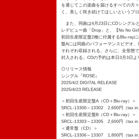
を通じてこの楽曲を届けるすべての方
く、美しく咲き続けてほしいというプ
また、同曲は4月23日にCDシングル
レデビュー曲「Drop」と、【No No G
初回生産限定盤2種に付属するBlu-ra
盤Aには同曲のパフォーマンスビデオ、初回生産
それぞれ収録される。さらに、全形態で
封入される。CDの予約は本日3月3日よ
◎リリース情報
シングル『ROSE』
2025/4/2 DIGITAL RELEASE
2025/4/23 RELEASE
＜初回生産限定盤A（CD＋Blu-ray）＞
SRCL-13300～13302 2,600円（tax in
＜初回生産限定盤B（CD＋Blu-ray）＞
SRCL-13303～13305 2,600円（tax in
＜通常盤（CD）＞
SRCL-13306～13307 1,800円（tax in