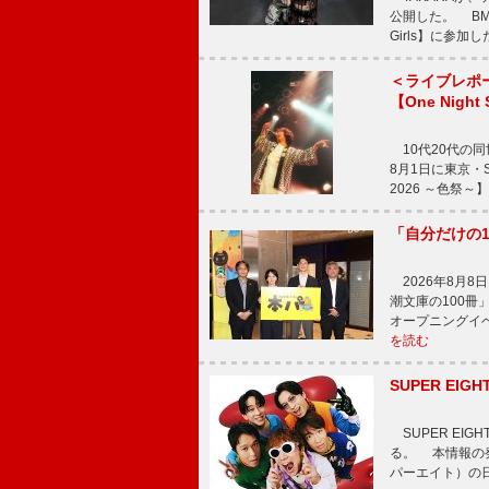
公開した。 BM
Girls】に参加
＜ライブレポ
【One Night
10代20代の
8月1日に東京・Sp
2026 ～色祭
「自分だけの
2026年8月
潮文庫の100
オープニングイ
を読む
SUPER E
SUPER EI
る。 本情報の発
パーエイト）の日”