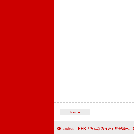
hana
androp、NHK『みんなのうた』初登場へ 新曲「Mirai Bana（ミライバ