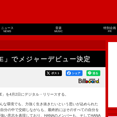
ニュース
音楽
特別企画
NEWS
MUSIC
PR
SE」でメジャーデビュー決定
ポスト
シェア
送る
E」を4月2日にデジタル・リリースする。
んな環境でも、力強く生き抜きたいという思いが込められた
が自分の中で交錯しながらも、最終的にはそのすべての自分を
強い意志を表現しており、HANAのメンバーも、そしてHANA