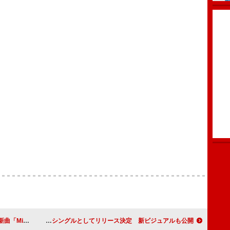
ナ）」書き下ろし
XG、「IS THIS LOVE」デジタル・シングルとしてリリース決定 新ビジュアルも公開