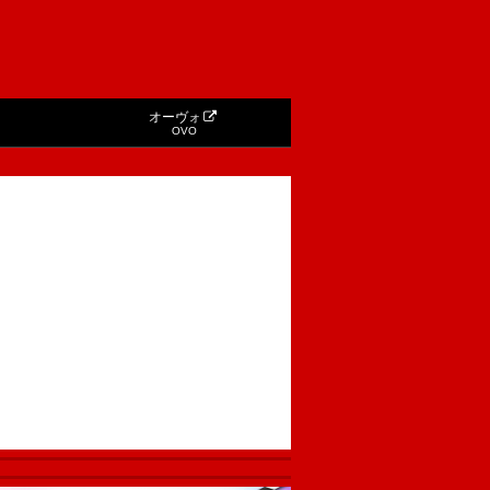
オーヴォ
OVO