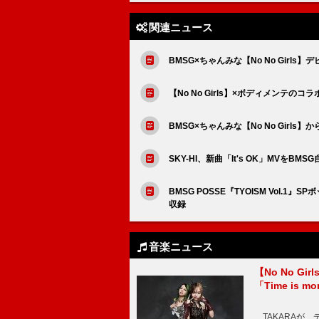
関連ニュース
BMSG×ちゃんみな【No No Girl
【No No Girls】×ボディメンテのコ
BMSG×ちゃんみな【No No Girl
SKY-HI、新曲「It's OK」MVをBM
BMSG POSSE『TYOISM Vol.1』S
収録
音楽ニュース
【No No G
「Time is 
TAKARAが、デ