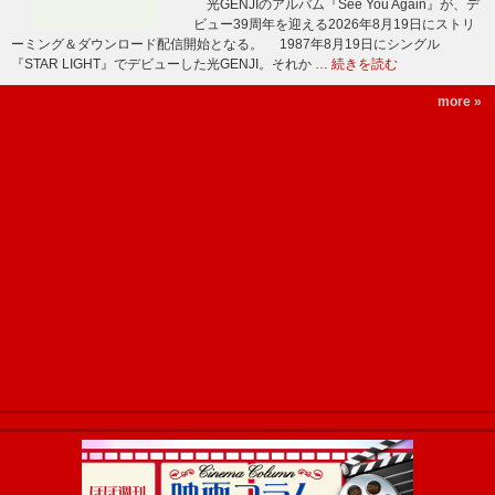
光GENJIのアルバム『See You Again』が、デ
ビュー39周年を迎える2026年8月19日にストリ
ーミング＆ダウンロード配信開始となる。 1987年8月19日にシングル
『STAR LIGHT』でデビューした光GENJI。それか …
続きを読む
more »