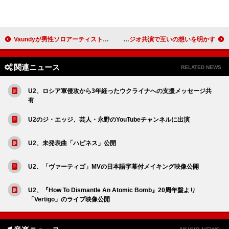
Vaundyが男性ソロアーティスト最年少での4大ドームツアーへ、アリーナツアー最終公演で発表
木村拓哉の“ワンオク愛”×Takaの“木村拓哉愛”、ラジオ共演で互いの想いを明かす
関連ニュース
RELATED NEWS
U2、ロシア軍侵攻から3年経ったウクライナへの支援メッセージ共
有
U2のジ・エッジ、芸人・永野のYouTubeチャンネルに出演
U2、未発表曲「ハピネス」公開
U2、「ヴァーティゴ」MVの日本語字幕付メイキング映像公開
U2、『How To Dismantle An Atomic Bomb』20周年盤より
「Vertigo」のライブ映像公開