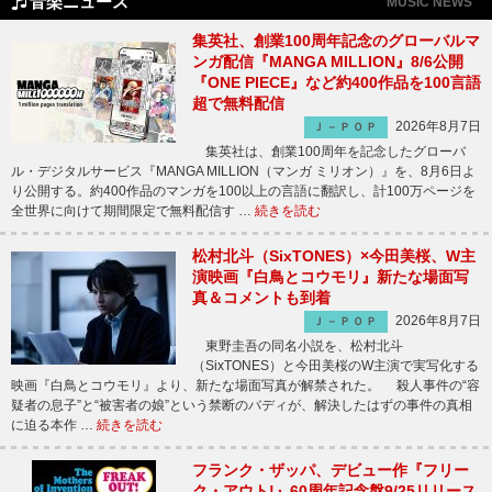
音楽ニュース
MUSIC NEWS
集英社、創業100周年記念のグローバルマ
ンガ配信『MANGA MILLION』8/6公開
『ONE PIECE』など約400作品を100言語
超で無料配信
2026年8月7日
Ｊ－ＰＯＰ
集英社は、創業100周年を記念したグローバ
ル・デジタルサービス『MANGA MILLION（マンガ ミリオン）』を、8月6日よ
り公開する。約400作品のマンガを100以上の言語に翻訳し、計100万ページを
全世界に向けて期間限定で無料配信す …
続きを読む
松村北斗（SixTONES）×今田美桜、W主
演映画『白鳥とコウモリ』新たな場面写
真＆コメントも到着
2026年8月7日
Ｊ－ＰＯＰ
東野圭吾の同名小説を、松村北斗
（SixTONES）と今田美桜のW主演で実写化する
映画『白鳥とコウモリ』より、新たな場面写真が解禁された。 殺人事件の“容
疑者の息子”と“被害者の娘”という禁断のバディが、解決したはずの事件の真相
に迫る本作 …
続きを読む
フランク・ザッパ、デビュー作『フリー
ク・アウト!』60周年記念盤9/25リリース