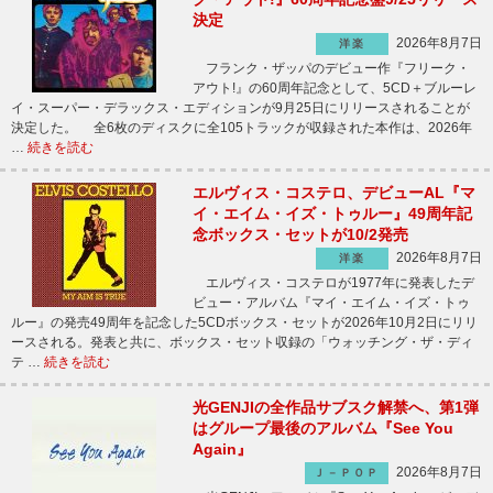
決定
2026年8月7日
洋楽
フランク・ザッパのデビュー作『フリーク・
アウト!』の60周年記念として、5CD＋ブルーレ
イ・スーパー・デラックス・エディションが9月25日にリリースされることが
決定した。 全6枚のディスクに全105トラックが収録された本作は、2026年
…
続きを読む
エルヴィス・コステロ、デビューAL『マ
イ・エイム・イズ・トゥルー』49周年記
念ボックス・セットが10/2発売
2026年8月7日
洋楽
エルヴィス・コステロが1977年に発表したデ
ビュー・アルバム『マイ・エイム・イズ・トゥ
ルー』の発売49周年を記念した5CDボックス・セットが2026年10月2日にリリ
ースされる。発表と共に、ボックス・セット収録の「ウォッチング・ザ・ディ
テ …
続きを読む
光GENJIの全作品サブスク解禁へ、第1弾
はグループ最後のアルバム『See You
Again』
2026年8月7日
Ｊ－ＰＯＰ