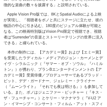
徴的な楽曲の数々を披露する」と説明されている。
Apple Vision Pro版では、8KとSpatial Audioによる上映
が実現し、「視聴者をボノと共にステージに立たせ、彼の
物語の中心に引き込む、180度のビジュアル体験が可能と
なる。この映画特別版はVision Pro限定で視聴でき、視聴
者は“Surrender”の音楽とストーリーテリングの世界に没入
できる」と綴られている。
本作の制作には、【アカデミー賞】および【エミー賞】
を受賞したラディカル・メディアのジョン・カーメンとデ
イヴ・シラルニック（『サマー・オブ・ソウル』『ハミル
トン』）が携わり、プランBエンターテインメントの【ア
カデミー賞】受賞俳優／プロデューサーであるブラッド・
ピット、デデ・ガードナー、ジェレミー・クライナー
（『ムーンライト』『それでも夜は明ける』）も参加して
いる。また、ボノはジェニファー・ピッチャー（『キス・
ザ・フューチャー』）とケリー・マクナマラ（『V-U2 ア
ン・イマーシブ・コンサート・フィルム・アット・スフィ