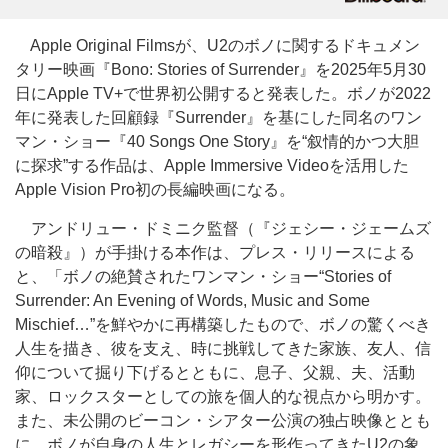
Apple Original Filmsが、U2のボノに関するドキュメン
タリー映画『Bono: Stories of Surrender』を2025年5月30
日にApple TV+で世界初公開すると発表した。ボノが2022
年に発表した回顧録『Surrender』を基にした同名のワン
マン・ショー『40 Songs One Story』を“叙情的かつ大胆
に探求”する作品は、Apple Immersive Videoを活用した
Apple Vision Pro初の長編映画になる。
アンドリュー・ドミニク監督（『ジェシー・ジェームズ
の暗殺』）が手掛ける本作は、プレス・リリースによる
と、「ボノの絶賛されたワンマン・ショー“Stories of
Surrender: An Evening of Words, Music and Some
Mischief…”を鮮やかに再構築したもので、ボノの驚くべき
人生を描き、彼を支え、時に挑戦してきた家族、友人、信
仰について掘り下げるとともに、息子、父親、夫、活動
家、ロックスターとしての旅を個人的な視点から明かす。
また、未公開のビーコン・シアター公演の独占映像ととも
に、ボノが自身の人生とレガシーを形作ってきたU2の象