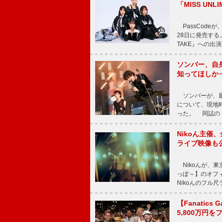
「MISS UNL
PassCode
28日に発売する。
TAKE』への出
ソンバー、自
知ってほしか
ソンバーが、最新シ
について、現地時
った。 同誌の『Po
Nikoん主催
ライブ映像も
Nikoんが、東
っぽ～】のオフ
Nikoんのフル
【Fanatic
5,800万円