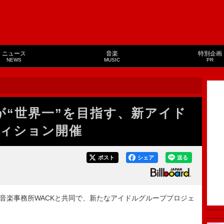
ニュース
音楽
特別企画
NEWS
MUSIC
PR
が“世界一”を目指す、新アイド
ィション開催
ポスト
シェア
送る
音楽事務所WACKと共同で、新たなアイドルグループプロジェ