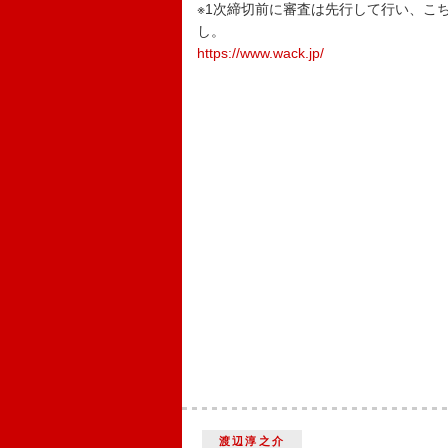
※1次締切前に審査は先行して行い、こ
し。
https://www.wack.jp/
渡辺淳之介