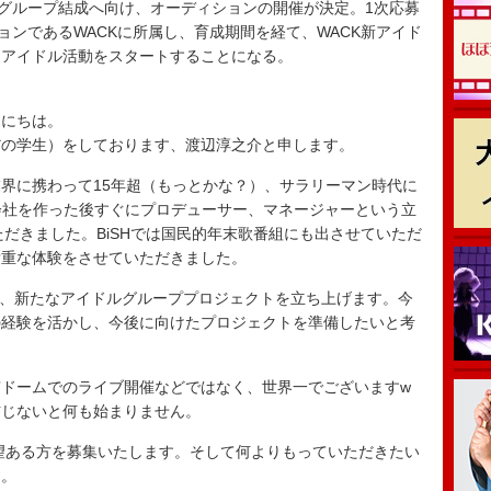
ルグループ結成へ向け、オーディションの開催が決定。1次応募
ョンであるWACKに所属し、育成期間を経て、WACK新アイド
てアイドル活動をスタートすることになる。
んにちは。
だの学生）をしております、渡辺淳之介と申します。
界に携わって15年超（もっとかな？）、サラリーマン時代に
、会社を作った後すぐにプロデューサー、マネージャーという立
ただきました。BiSHでは国民的年末歌番組にも出させていただ
貴重な体験をさせていただきました。
と、新たなアイドルグループプロジェクトを立ち上げます。今
の経験を活かし、今後に向けたプロジェクトを準備したいと考
京ドームでのライブ開催などではなく、世界一でございますw
信じないと何も始まりません。
野望ある方を募集いたします。そして何よりもっていただきたい
す。