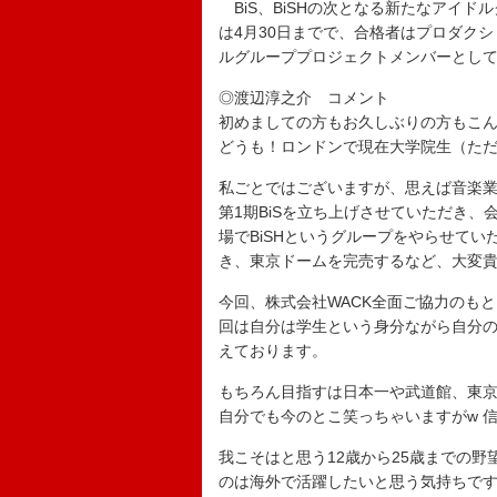
BiS、BiSHの次となる新たなアイド
は4月30日までで、合格者はプロダクシ
ルグループプロジェクトメンバーとし
◎渡辺淳之介 コメント
初めましての方もお久しぶりの方もこ
どうも！ロンドンで現在大学院生（た
私ごとではございますが、思えば音楽業
第1期BiSを立ち上げさせていただき
場でBiSHというグループをやらせてい
き、東京ドームを完売するなど、大変
今回、株式会社WACK全面ご協力のも
回は自分は学生という身分ながら自分
えております。
もちろん目指すは日本一や武道館、東
自分でも今のとこ笑っちゃいますがw 
我こそはと思う12歳から25歳までの
のは海外で活躍したいと思う気持ちで