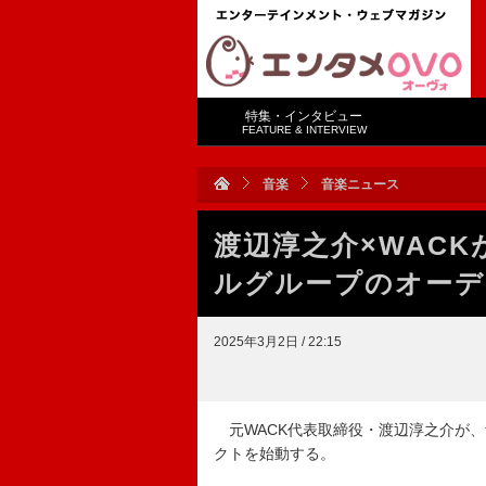
特集・インタビュー
FEATURE & INTERVIEW
音楽
音楽ニュース
渡辺淳之介×WACK
ルグループのオーデ
2025年3月2日 / 22:15
元WACK代表取締役・渡辺淳之介が、
クトを始動する。