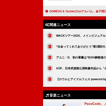
GOMESS & Yackleの1stアルバム、金子理江／武瑠／小林私／KERENMI／オーラル山
関連ニュース
WACKツアー2025、メインビジュ
“出会ってくれてありがとう”第3期Bi
アユニ・D、初の著書は“BiSH解散後
ASP、日本武道館公演映像作品から「d
【ロウルとアイドルフェス powered b
音楽ニュース
PassCode