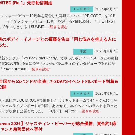
IMITED [Re:]」先行配信開始
2026年8月7日
Ｊ－ＰＯＰ
が、メジャーデビュー10周年を記念した再録アルバム『RE:CODE』を10月
 今年でメジャーデビュー10周年を迎えるPassCode。『THE FIRST
演、3年ぶりとなる【SUMME …
続きを読む
身のボディ・イメージとの葛藤を告白「同じ悩みを抱える人に
った」
2026年8月7日
洋楽
ングル「My Body Isn’t Ready」で歌ったボディ・イメージとの葛藤
間2026年8月5日に公開された米バラエティのインタビューで率直に語
wer of Youn …
続きを読む
、全国から53バンドが出演した2DAYSイベントのレポート到着＆
公開
2026年8月7日
Ｊ－ＰＯＰ
京・恵比寿LIQUIDROOMで開催した【リキッドルームで47 ～ぐんゆうか
ィシャルライブレポートが到着。あわせて、本イベントのラストを飾った
尺ライブ映像も公開となった。 8月3日、4日の2 …
続きを読む
s Games 2026】ジャスティン・ビーバーが総合優勝、賞金約1億
をファンと慈善団体へ寄付