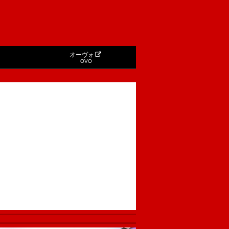
オーヴォ
OVO