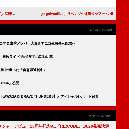
中ら参加楽曲を収録
go!go!vanillas、リベンジの北海道ツアーへ
RELATED NEWS
アル公開＆出演メンバー大集合でニコ生特番も配信へ
S、解散ライブで約5年半の活動に幕
の胸中”綴った『自意識過剰中』
arma」公開
y KAWASAKI BRAVE THUNDERS】オフィシャルレポート到着
MUSIC NEWS
、メジャーデビュー10周年記念AL『RE:CODE』10/28発売決定