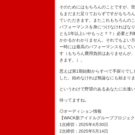
そのためにはもちろんのことですが、
もまだまだ足りておらずですがもちろ
ていただきます。またこれもちろんの
パフォーマンスを身につけなければな
とも1年以上いやもっと？？）必要と判
かかるかわかりません。それでもよい
ー時には最高のパフォーマンスをして
す（もちろん費用負担はありませんが
きます。）。
思えば第1期始動からすべて手探りでし
した。始めなければ無論なにも始まり
というわけで野望のあるあなたに出逢
待ってますね。
◎オーディション情報
【WACK新アイドルグループプロジェ
1次締切：2025年4月30日
2次締切：2025年5月14日