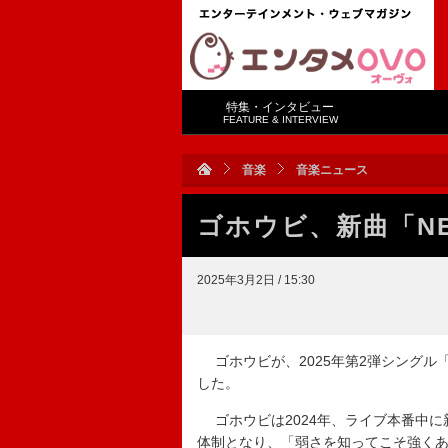
特集・インタビュー
FEATURE & INTERVIEW
音楽
音楽ニュース
ゴホウビ、新曲「NE
2025年3月2日 / 15:30
ゴホウビが、2025年第2弾シングル「
した。
ゴホウビは2024年、ライブ本番中に新メ
体制となり、「弱さを知ってこそ強くあろう