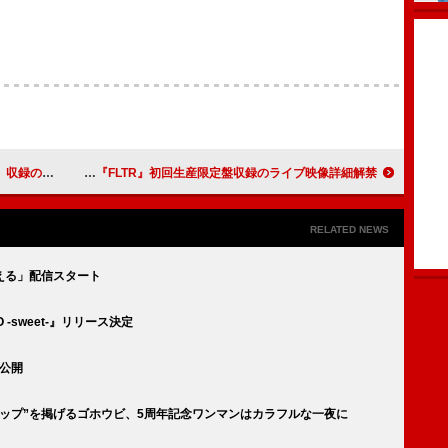
よ」MV公開
水槽、ニューAL『FLTR』初回生産限定盤収録のライブ映像詳細解禁
RELATED NEWS
える」配信スタート
O -sweet-』リリース決定
公開
ップ”を掲げるゴホウビ、5周年記念ワンマンはカラフルな一夜に