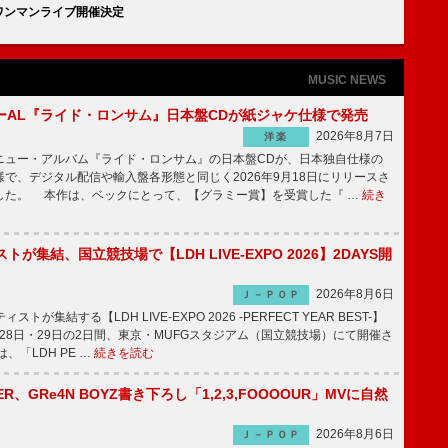
てワンマンライブ開催決定
MUSIC NEWS
ーAL『ライド・ロンサム』日本盤CDが紙ジャケ仕様で発売
2026年8月7日
洋楽
ュー・アルバム『ライド・ロンサム』の日本盤CDが、日本独自仕様の
で、デジタル配信や輸入盤各形態と同じく2026年9月18日にリリースさ
した。 本作は、ベックにとって、【グラミー賞】を受賞した『 …
続き
トが集結、国立競技場で【LDH LIVE-EXPO 2026】2DAYS開
2026年8月6日
Ｊ－ＰＯＰ
トが集結する【LDH LIVE-EXPO 2026 -PERFECT YEAR BEST-】
1月28日・29日の2日間、東京・MUFGスタジアム（国立競技場）にて開催さ
、「LDH PE …
続きを読む
PPER、GRe4N BOYZ書き下ろし「1,2,3,FOOOOUR」MVに自然
2026年8月6日
Ｊ－ＰＯＰ