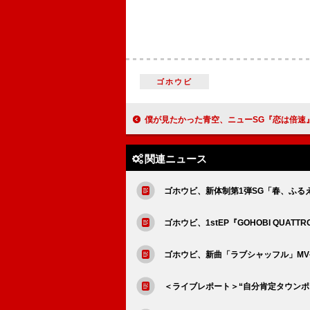
ゴホウビ
僕が見たかった青空、ニューSG『恋は倍速』収録の雲組楽曲「青春の旅人
関連ニュース
ゴホウビ、新体制第1弾SG「春、ふる
ゴホウビ、1stEP『GOHOBI QUATTR
ゴホウビ、新曲「ラブシャッフル」MV
＜ライブレポート＞“自分肯定タウンポ