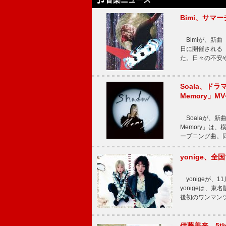
Bimi、サマ
Bimiが、新曲「
日に開催される【Bi
た。日々の不安
Soala、ド
Memory」M
Soalaが、新曲
Memory」は
ープニング曲。同
yonige、全国
yonigeが、11
yonigeは、東名
後初のワンマン
伊藤美来、5t