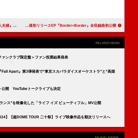
・鈴木大河が出演
TenTwenty、XIIXよりバンド表記変更後初リリースEP『Border=Border』全収録曲初公開
RELATED NEWS
＜ファンクラブ限定盤＞ファン投票結果発表
ll Apart』第3弾発表で“東京スカパラダイスオーケストラ”と“高畑
開 YouTubeトークライブも決定
ON、“バランス”を映像化した「ライフ イズ ビューティフル」MV公開
2024】【超DOME TOUR 二十祭】ライブ映像作品を順次リリースへ
MUSIC NEWS