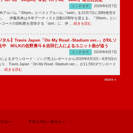
2026年8月7日
Ｊ－ＰＯＰ
hアルバム『39rpm』とベストアルバム『swirl』を10月7日に同時発売す
。 伊藤美来は今年アーティスト活動10周年を迎える。『39rpm』とい
コードの回転数を意味する「rpm」に、伊 …
続きを読む
】Travis Japan「On My Road -Stadium ver.-」がDLソ
走中 M!LKの佐野勇斗＆吉田仁人によるユニット曲が追う
2026年8月7日
Ｊ－ＰＯＰ
apanによるダウンロード・ソング売上レポートから2026年8月3日～8月5日の
ravis Japan「On My Road -Stadium ver.-」が11,550ダウンロード
 …
続きを読む
more »