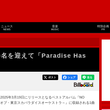
ニュース
音楽
特別企画
NEWS
MUSIC
PR
を迎えて「Paradise Has
ポスト
シェア
送る
025年3月19日にリリースとなるベストアルバム『NO
 ～ベスト・オブ・東京スカパラダイスオーケストラ～』に収録される1曲