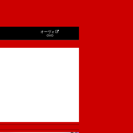
オーヴォ
OVO