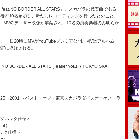
er feat.NO BORDER ALL STARS」。スカパラの代表曲である
r」に管楽器奏者が10名参加し、新たにレコーディングを行ったとのこと。
が、MVのティザー映像が解禁され、10名の演奏楽器のみ明らか
同日20時にMVがYouTubeプレミア公開。MVはアルバム
限定盤”に収録される。
t.NO BORDER ALL STARS [Teaser vol.1] / TOKYO SKA
S 2025→2001 ～ベスト・オブ・東京スカパラダイスオーケストラ
）※デジパック仕様＞
out）
パック仕様＞