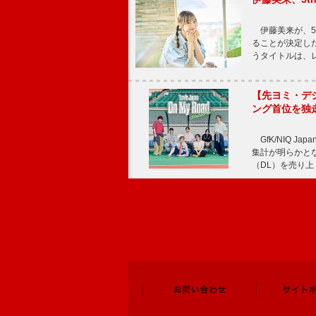
伊藤美来が、5t
ることが決定した
うタイトルは、レ
【先ヨミ・デジタル
ング首位を独
GfK/NIQ J
集計が明らかとなり、T
（DL）を売り上