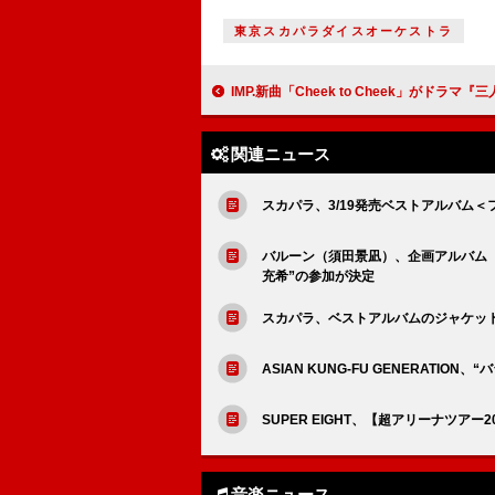
東京スカパラダイスオーケストラ
IMP.新曲「Cheek to Cheek」がドラマ『三人夫婦』主題歌、メンバー
関連ニュース
スカパラ、3/19発売ベストアルバム
バルーン（須田景凪）、企画アルバム『Fa
充希”の参加が決定
スカパラ、ベストアルバムのジャケット公
ASIAN KUNG-FU GENERATI
SUPER EIGHT、【超アリーナツアー
音楽ニュース