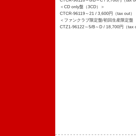
CTCR-96116～8/B～C / 9,700円（tax o
＜CD only盤（3CD）＞
CTCR-96119～21 / 3,600円（tax out）
＜ファンクラブ限定盤/初回生産限定盤（4
CTZ1-96122～5/B～D / 18,700円（tax 