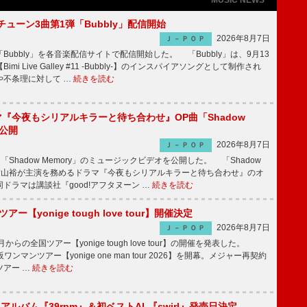
ーチューン3曲第1弾「Bubbly」配信開始
2026年8月7日
Ｊ－ＰＯＰ
Bubbly」を各音楽配信サイトで配信開始した。 「Bubbly」は、9月13
mi Live Galley #11 -Bubbly-】のインスパイアソングとして制作され
や不条理に対して …
続きを読む
ラマ『今夜もシリアルキラーと待ち合わせ』OP曲「Shadow
V公開
2026年8月7日
Ｊ－ＰＯＰ
「Shadow Memory」のミュージックビデオを公開した。 「Shadow
、横山裕が主演を務めるドラマ『今夜もシリアルキラーと待ち合わせ』のオ
ドラマは講談社『good!アフタヌーン …
続きを読む
ツアー【yonige tough love tour】開催決定
2026年8月7日
Ｊ－ＰＯＰ
月からの全国ツアー【yonige tough love tour】の開催を発表した。
阪ワンマンツアー【yonige one man tour 2026】を開幕。メジャー再契約
ツアー …
続きを読む
hアルバム『39rpm』＆初ベストAL『swirl』発売日決定