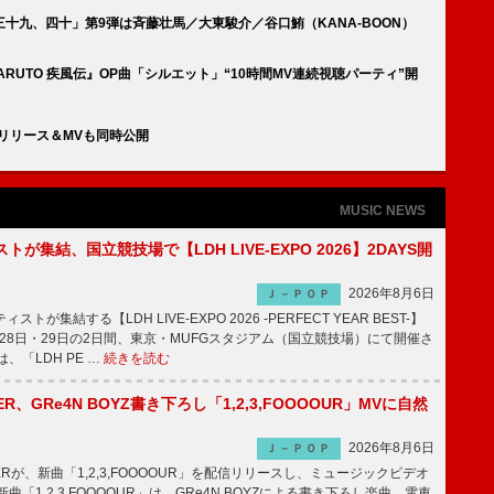
十九、四十」第9弾は斉藤壮馬／大東駿介／谷口鮪（KANA-BOON）
NARUTO 疾風伝』OP曲「シルエット」“10時間MV連続視聴パーティ”開
信リリース＆MVも同時公開
MUSIC NEWS
トが集結、国立競技場で【LDH LIVE-EXPO 2026】2DAYS開
2026年8月6日
Ｊ－ＰＯＰ
トが集結する【LDH LIVE-EXPO 2026 -PERFECT YEAR BEST-】
1月28日・29日の2日間、東京・MUFGスタジアム（国立競技場）にて開催さ
、「LDH PE …
続きを読む
PPER、GRe4N BOYZ書き下ろし「1,2,3,FOOOOUR」MVに自然
2026年8月6日
Ｊ－ＰＯＰ
PPERが、新曲「1,2,3,FOOOOUR」を配信リリースし、ミュージックビデオ
「1,2,3,FOOOOUR」は、GRe4N BOYZによる書き下ろし楽曲。電車