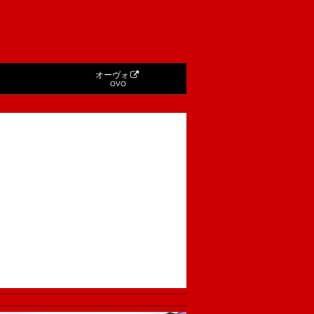
オーヴォ
OVO