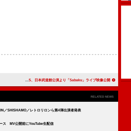
ZAZEN BOYS、日本武道館公演より「Sabaku」ライブ映像公開
RELATED NEWS
OON／SHISHAMO／レトロリロンら第4弾出演者発表
ース MV公開前にYouTube生配信