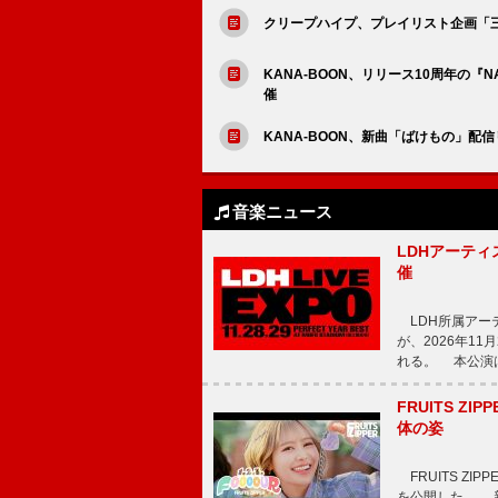
クリープハイプ、プレイリスト企画「三
KANA-BOON、リリース10周年の『
催
KANA-BOON、新曲「ばけもの」配
音楽ニュース
LDHアーティス
催
LDH所属アーティス
が、2026年1
れる。 本公演は
FRUITS ZI
体の姿
FRUITS ZI
を公開した。 新曲