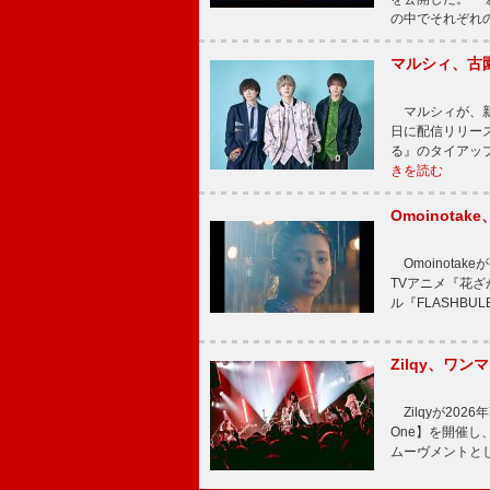
の中でそれぞれ
マルシィ、古
マルシィが、新
日に配信リリー
る』のタイアッ
きを読む
Omoinot
Omoinota
TVアニメ『花ざ
ル『FLASHBU
Zilqy、ワン
Zilqyが2026年
One】を開催し、
ムーヴメントと