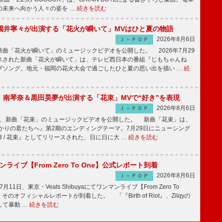
の未来へ向かう人々の姿を …
続きを読む
園井寧々が出演する「花火が瞬いて」MVはひと夏の物語
2026年8月6日
Ｊ－ＰＯＰ
曲「花火が瞬いて」のミュージックビデオを公開した。 2026年7月29
スされた新曲「花火が瞬いて」は、テレビ西日本の番組『じもちゃんね
プソング。地元・福岡の花火大会で過ごしたひと夏の思い出を描い …
続
ake、南琴奈＆黒田昊夢が出演する「花束」MVで“好き”を表現
2026年8月6日
Ｊ－ＰＯＰ
keが、新曲「花束」のミュージックビデオを公開した。 新曲「花束」は、
かりの君たちへ』第2期のエンディングテーマ。7月29日にニューシング
LB / 花束』としてリリースされた、日に日に大 …
続きを読む
マンライブ【From Zero To One】公式レポート到着
2026年8月6日
Ｊ－ＰＯＰ
7月11日、東京・Veats Shibuyaにてワンマンライブ【From Zero To
そのオフィシャルレポートが到着した。 「『Birth of Riot』、Zilqyの
して暴動 …
続きを読む