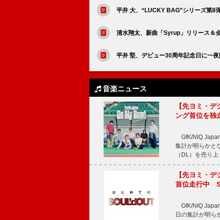
平井 大、“LUCKY BAG”シリーズ第8弾E
清水翔太、新曲「Syrup」リリース＆
平井 堅、デビュー30周年記念日に一夜限
音楽ニュース
【先ヨミ・デジタル
ング首位を独
GfK/NIQ J
集計が明らかとなり、T
（DL）を売り上
【先ヨミ・デジタ
首位走行中 S
GfK/NIQ J
日の集計が明らかと