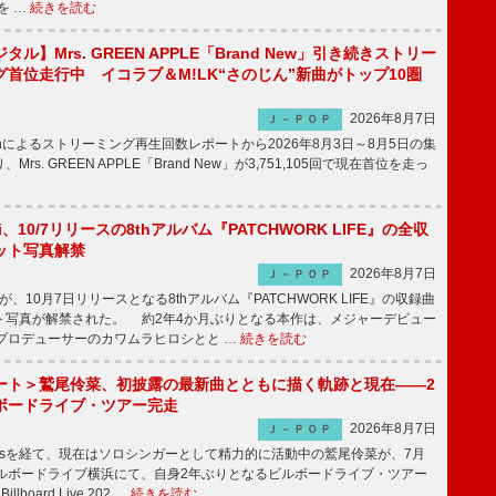
を …
続きを読む
ル】Mrs. GREEN APPLE「Brand New」引き続きストリー
首位走行中 イコラブ＆M!LK“さのじん”新曲がトップ10圏
2026年8月7日
Ｊ－ＰＯＰ
apanによるストリーミング再生回数レポートから2026年8月3日～8月5日の集
rs. GREEN APPLE「Brand New」が3,751,105回で現在首位を走っ
Emi、10/7リリースの8thアルバム『PATCHWORK LIFE』の全収
ット写真解禁
2026年8月7日
Ｊ－ＰＯＰ
miが、10月7日リリースとなる8thアルバム『PATCHWORK LIFE』の収録曲
ト写真が解禁された。 約2年4か月ぶりとなる本作は、メジャーデビュー
にプロデューサーのカワムラヒロシとと …
続きを読む
ート＞鷲尾伶菜、初披露の最新曲とともに描く軌跡と現在――2
ボードライブ・ツアー完走
2026年8月7日
Ｊ－ＰＯＰ
-girlsを経て、現在はソロシンガーとして精力的に活動中の鷲尾伶菜が、7月
ビルボードライブ横浜にて、自身2年ぶりとなるビルボードライブ・ツアー
Billboard Live 202 …
続きを読む