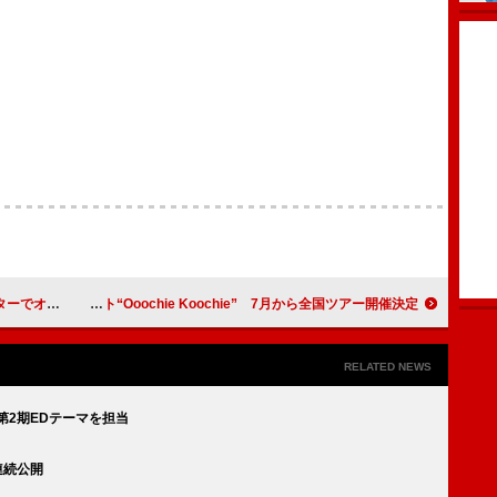
る＜本人コメントあり＞
奥田民生＆吉川晃司の新ユニット“Ooochie Koochie” 7月から全国ツアー開催決定
RELATED NEWS
第2期EDテーマを担当
連続公開