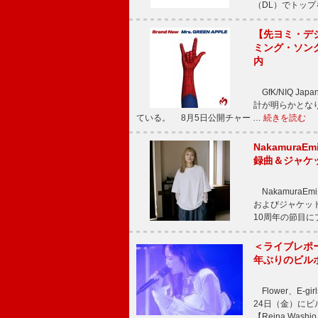
（DL）でトップ
【先ヨミ・デジタ
ミング・ソング
内
GfK/NIQ J
計が明らかとなり、M
ている。 8月5日公開チャー …
続きを読む
Nakamura
録曲＆ジャケ
NakamuraE
およびジャケッ
10周年の節目
＜ライブレポ
年ぶりのビル
Flower、E
24日（金）に
【Reina Washio 