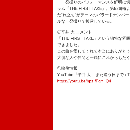
一発撮りのパフォーマンスを鮮明に切
ラム『THE FIRST TAKE』。第52
た“旅立ち”がテーマのバラードナンバ
ルな一発撮りで披露している。
◎平井 大 コメント
「THE FIRST TAKE」という独
できました。
この曲を愛してくれて本当にありがと
大切な人や仲間と一緒にこれからもた
◎映像情報
YouTube『平井 大 – また逢う日まで / TH
https://youtu.be/bpzIfFqY_Q4