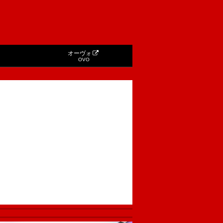
オーヴォ
OVO