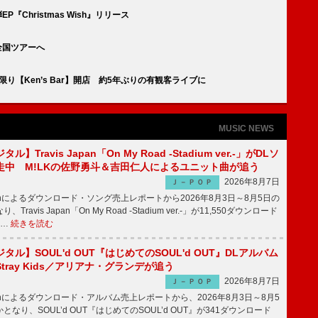
P『Christmas Wish』リリース
全国ツアーへ
り【Ken’s Bar】開店 約5年ぶりの有観客ライブに
MUSIC NEWS
】Travis Japan「On My Road -Stadium ver.-」がDLソ
走中 M!LKの佐野勇斗＆吉田仁人によるユニット曲が追う
2026年8月7日
Ｊ－ＰＯＰ
apanによるダウンロード・ソング売上レポートから2026年8月3日～8月5日の
ravis Japan「On My Road -Stadium ver.-」が11,550ダウンロード
 …
続きを読む
ル】SOUL'd OUT『はじめてのSOUL'd OUT』DLアルバム
tray Kids／アリアナ・グランデが追う
2026年8月7日
Ｊ－ＰＯＰ
apanによるダウンロード・アルバム売上レポートから、2026年8月3日～8月5
なり、SOUL’d OUT『はじめてのSOUL’d OUT』が341ダウンロード