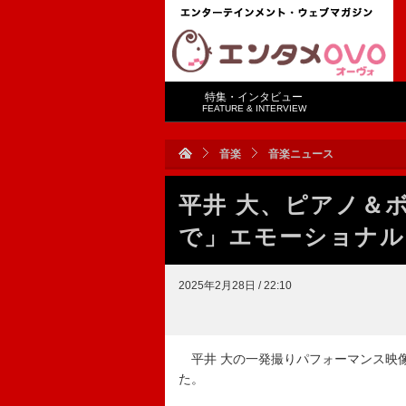
特集・インタビュー
FEATURE & INTERVIEW
音楽
音楽ニュース
平井 大、ピアノ＆
で」エモーショナルに披
2025年2月28日 / 22:10
平井 大の一発撮りパフォーマンス映像『平井 
た。