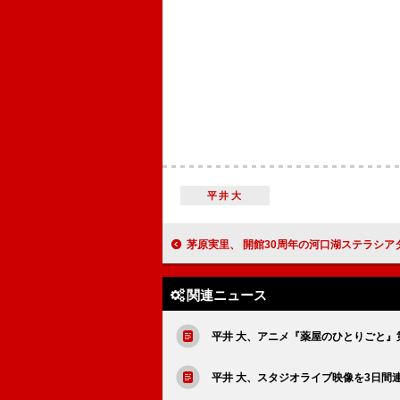
平井大
茅原実里、 開館30周年の河口湖ステラシアターでオーケストラコンサートを開催 オーケストラと共に新たな“ハーモニー” を奏で
関連ニュース
平井 大、アニメ『薬屋のひとりごと』
平井 大、スタジオライブ映像を3日間