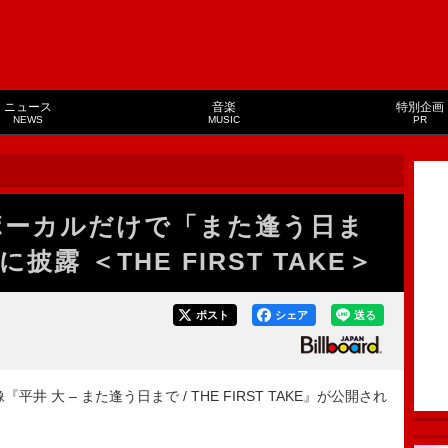
ニュース
音楽
特別企画
NEWS
MUSIC
PR
ボーカルだけで「また逢う日ま
露 ＜THE FIRST TAKE＞
ポスト
シェア
送る
大 – また逢う日まで / THE FIRST TAKE』が公開され