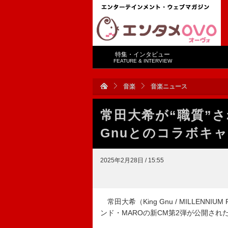
特集・インタビュー
FEATURE & INTERVIEW
音楽
音楽ニュース
常田大希が“職質”さ
Gnuとのコラボキ
2025年2月28日 / 15:55
常田大希（King Gnu / MILLEN
ンド・MAROの新CM第2弾が公開され