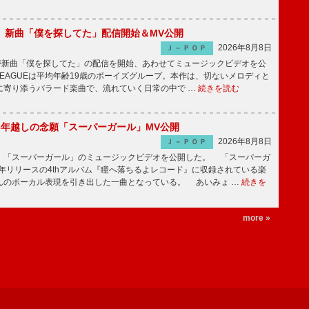
GUE、新曲「僕を探してた」配信開始＆MV公開
2026年8月8日
Ｊ－ＰＯＰ
UEが新曲「僕を探してた」の配信を開始、あわせてミュージックビデオを公
 LEAGUEは平均年齢19歳のボーイズグループ。本作は、切ないメロディと
に寄り添うバラード楽曲で、流れていく日常の中で …
続きを読む
6年越しの念願「スーパーガール」MV公開
2026年8月8日
Ｊ－ＰＯＰ
「スーパーガール」のミュージックビデオを公開した。 「スーパーガ
2年リリースの4thアルバム『瞳へ落ちるよレコード』に収録されている楽
んのボーカル表現を引き出した一曲となっている。 あいみょ …
続きを
more »