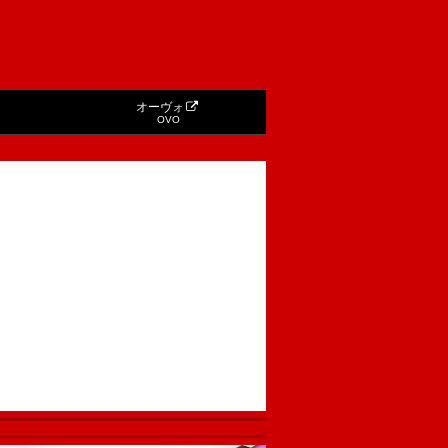
オーヴォ
OVO