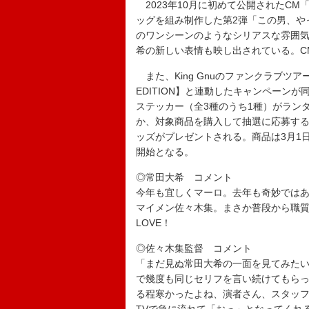
2023年10月に初めて公開されたC
ッグを組み制作した第2弾「この男、や
のワンシーンのようなシリアスな雰囲
希の新しい表情も映し出されている。C
また、King Gnuのファンクラブツアー【KIN
EDITION】と連動したキャンペーンが同時
ステッカー（全3種のうち1種）がラン
か、対象商品を購入して抽選に応募すると常田
ッズがプレゼントされる。商品は3月1日
開始となる。
◎常田大希 コメント
今年も宜しくマーロ。去年も奇妙では
マイメン佐々木集。まさか普段から職質
LOVE！
◎佐々木集監督 コメント
「まだ見ぬ常田大希の一面を見てみたい
で幾度も同じセリフを言い続けてもらっ
る程寒かったよね、演者さん、スタッフ