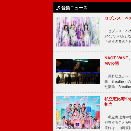
音楽ニュース
セブンス・ベ
セブンス・ベガが
2ndアルバムと
『多すぎる恋と
NAQT VA
MV公開
澤野弘之がトータ
曲「Breath
た新曲「Breat
私立恵比寿中
担当
私立恵比寿中学
担当することが
原作は、山崎夏