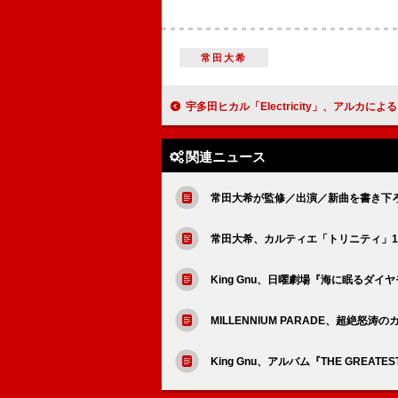
常田大希
宇多田ヒカル「Electricity」、アルカによるリミックス配信＆ビジ
関連ニュース
常田大希が監修／出演／新曲を書き下ろ
常田大希、カルティエ「トリニティ」1
King Gnu、日曜劇場『海に眠るダ
MILLENNIUM PARADE、超絶怒
King Gnu、アルバム『THE GREAT