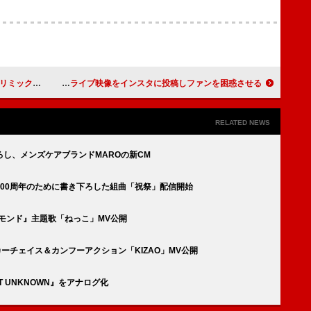
ュアライザー公開
ボブ・ディラン、MGKの過去のインストア・ライブ映像をインスタに投稿しファンを困惑させる!?
RELATED NEWS
し、メンズケアブランドMAROの新CM
00周年のために書き下ろした組曲「祝祭」配信開始
イヤモンド』主題歌「ねっこ」MV公開
涛のカーチェイス＆カンフーアクション「KIZAO」MV公開
EST UNKNOWN』をアナログ化