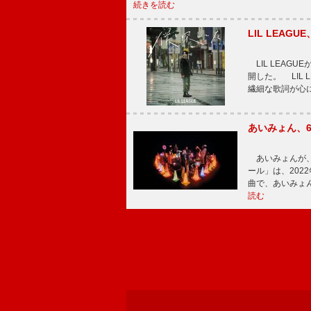
続きを読む
LIL LEA
LIL LEAG
開した。 LIL
繊細な歌詞が心
あいみょん、
あいみょんが、
ール」は、202
曲で、あいみょ
読む