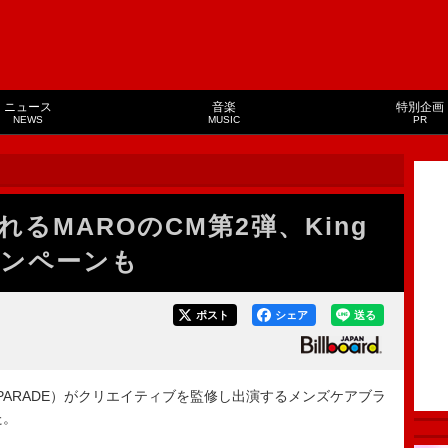
ニュース
音楽
特別企画
NEWS
MUSIC
PR
れるMAROのCM第2弾、King
ャンペーンも
ポスト
シェア
送る
NIUM PARADE）がクリエイティブを監修し出演するメンズケアブラ
た。