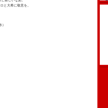
ると嬉しいなあ。
ーロと大希に敬意を。
水）