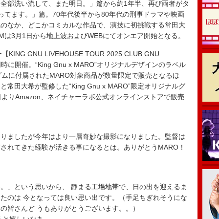
M「全部洗い流して、また明日。」篇から約1年半、再び両者がタ
ってます。」篇。70年代後半から80年代の刑事ドラマや映画
気のなか、どこかコミカルな作品で、演技に初挑戦する常田大
Mは3月1日から地上波およびWEBにてオンエア開始となる。
G GNU LIVEHOUSE TOUR 2025 CLUB GNU
に開催。“King Gnu x MARO”オリジナルデザインのラベル
ダムに付属されたMARO対象商品が数量限定で販売となるほ
大希が監修した“King Gnu x MARO”限定オリジナルグ
よりAmazon、ネイチャーラボ公式オンラインストアで販売
ありましたが今年はより一層奇妙な撮影になりました。監督は
されてきた経験が活きる事になるとは。ありがとうMARO！
。」という思いから、 静まる工場地帯で、日の出を迎えるま
たのは 今となっては良い思い出です。（手足ちぎれそうにな
の皆さんど うもありがとうございます。。）