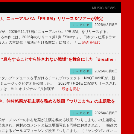
MUSIC NEWS
ガ、ニューアルバム『PRISM』リリース＆ツアーが決定
2026年8月8日
Ｊ－ＰＯＰ
、2026年11月7日にニューアルバム『PRISM』をリリースする。
なる本作には、2026年のリリース第1弾「Slump!」、日本テレビ系ドラマ
殺人』の主題歌「魔法がとける前に」に加え、「 …
続きを読む
NE、“息をすることすら許されない戦場”を舞台にした「Breathe」
2026年8月8日
Ｊ－ＰＯＰ
ルプロデュースを手がけるチームプロジェクト・NAQT VANEが、新
e」のミュージックビデオを公開した。 2026年7月24日に配信リリースされ
he」は、Huluオリジナル『八神瑛子 - …
続きを読む
学、仲村悠菜が初主演を務める映画『つりこまち』の主題歌を
2026年8月8日
Ｊ－ＰＯＰ
が、メンバーの仲村悠菜が主演を務める映画『つりこまち』の主題歌を
発表され、仲村のコメントと新規場面写真も同時に解禁された。 映画の
軌によるガールズフィッシング漫画『つりこまち』（「ヤングガンガン …