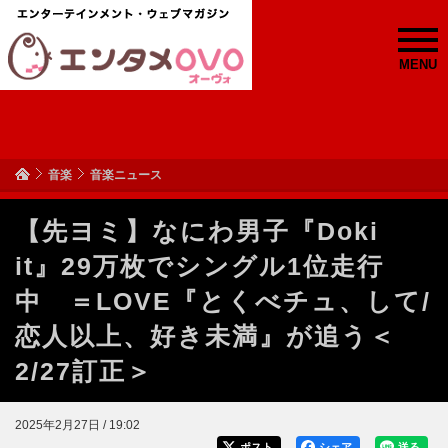
MENU
音楽
音楽ニュース
【先ヨミ】なにわ男子『Doki
it』29万枚でシングル1位走行
中 ＝LOVE『とくべチュ、して/
恋人以上、好き未満』が追う＜
2/27訂正＞
2025年2月27日 / 19:02
ポスト
シェア
送る