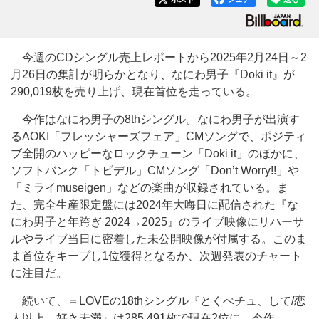
今週のCDシングル売上レポートから2025年2月24日～2
月26日の集計が明らかとなり、なにわ男子『Doki it』が
290,019枚を売り上げ、現在首位を走っている。
今作はなにわ男子の8thシングル。なにわ男子が出演す
るAOKI「フレッシャーズフェア」CMソングで、ポジティ
ブ全開のハッピーなロックチューン「Doki it」のほかに、
ソフトバンク「トビデル」CMソング「Don’t Worry!!」や
「ミライmuseigen」などの楽曲が収録されている。ま
た、完全生産限定盤には2024年大晦日に配信された『な
にわ男子と年跨ぎ 2024→2025』のライブ映像にリハーサ
ルやライブ当日に密着した未公開映像が付属する。このま
ま首位をキープし1位獲得となるか、次週発表のチャート
に注目だ。
続いて、＝LOVEの18thシングル『とくべチュ、して/恋
人以上、好き未満』は285,491枚で現在2位に。今作