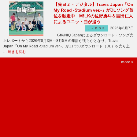
【先ヨミ・デジタル】Travis Japan「On
My Road -Stadium ver.-」がDLソング首
位を独走中 M!LKの佐野勇斗＆吉田仁人
によるユニット曲が追う
2026年8月7日
Ｊ－ＰＯＰ
GfK/NIQ Japanによるダウンロード・ソング売
上レポートから2026年8月3日～8月5日の集計が明らかとなり、Travis
Japan「On My Road -Stadium ver.-」が11,550ダウンロード（DL）を売り上
…
続きを読む
more »