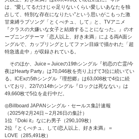
は、“愛してるだけじゃ足りないくらい愛しいあなたを独
占して、特別な存在になりたい”という思いがこもった激
甘束縛ラブソング「とくべチュ、して」と、TVアニメ
『クラスの大嫌いな女子と結婚することになった。』のオ
ープニングテーマ「恋人以上、好き未満」による両A面シ
ングルで、カップリングとしてファン目線で描かれた「超
特急逃走中」が収録されている。
そのほか、Juice＝Juiceの19thシングル『初恋の亡霊/今
夜はHearty Party』は70,046枚を売り上げて3位に続いてい
る。ICExの5thシングル『理想郷』は63,008枚で4位に続
いており、22/7の14thシングル『ロックは死なない』は
49,660枚で5位を走行中だ。
◎Billboard JAPANシングル・セールス集計速報
（2025年2月24日～2月26日の集計）
1位『Doki it』なにわ男子（290,109枚）
2位『とくべチュ、して/恋人以上、好き未満』＝
LOVE（285,491枚）