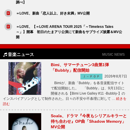
調べ】
＝LOVE、新曲「恋人以上、好き未満」MV公開
＝LOVE、【＝LOVE ARENA TOUR 2025「～Timeless Tales
～」】開幕 初日のたまアリ公演にて新曲をサプライズ披露＆MV公
開
音楽ニュース
MUSIC NEWS
Bimi、サマーチューン3曲第1弾
「Bubbly」配信開始
2026年8月7日
Ｊ－ＰＯＰ
Bimiが、新曲「Bubbly」を各音楽配信サイト
で配信開始した。 「Bubbly」は、9月13日に
開催される【Bimi Live Galley #11 -Bubbly-】の
インスパイアソングとして制作された。日々の不安や不条理に対して …
続きを
読む
Soala、ドラマ『今夜もシリアルキラーと
待ち合わせ』OP曲「Shadow Memory」
MV公開