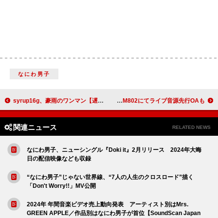
なにわ男子
syrup16g、豪雨のワンマン【遅死11.02】Blu-ray化＆ツアー開催決定
阿部真央、15周年ファイナル公演より「Somebody Else Now」の映像公開 FM802にてライブ音源先行OAも
関連ニュース
RELATED NEWS
なにわ男子、ニューシングル『Doki it』2月リリース 2024年大晦
日の配信映像なども収録
“なにわ男子”じゃない世界線、“7人の人生のクロスロード”描く
「Don't Worry!!」MV公開
2024年 年間音楽ビデオ売上動向発表 アーティスト別はMrs.
GREEN APPLE／作品別はなにわ男子が首位【SoundScan Japan