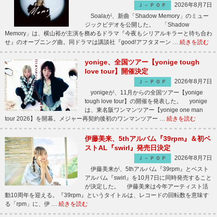
2026年8月7日
Ｊ－ＰＯＰ
Soalaが、新曲「Shadow Memory」のミュー
ジックビデオを公開した。 「Shadow
Memory」は、横山裕が主演を務めるドラマ『今夜もシリアルキラーと待ち合わ
せ』のオープニング曲。同ドラマは講談社『good!アフタヌーン …
続きを読む
yonige、全国ツアー【yonige tough
love tour】開催決定
2026年8月7日
Ｊ－ＰＯＰ
yonigeが、11月からの全国ツアー【yonige
tough love tour】の開催を発表した。 yonige
は、東名阪ワンマンツアー【yonige one man
tour 2026】を開幕。メジャー再契約後初のワンマンツアー …
続きを読む
伊藤美来、5thアルバム『39rpm』＆初ベ
ストAL『swirl』発売日決定
2026年8月7日
Ｊ－ＰＯＰ
伊藤美来が、5thアルバム『39rpm』とベスト
アルバム『swirl』を10月7日に同時発売すること
が決定した。 伊藤美来は今年アーティスト活
動10周年を迎える。『39rpm』というタイトルは、レコードの回転数を意味す
る「rpm」に、伊 …
続きを読む