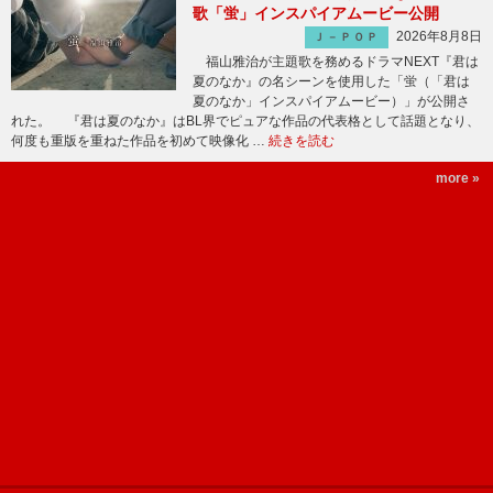
歌「蛍」インスパイアムービー公開
2026年8月8日
Ｊ－ＰＯＰ
福山雅治が主題歌を務めるドラマNEXT『君は
夏のなか』の名シーンを使用した「蛍（「君は
夏のなか」インスパイアムービー）」が公開さ
れた。 『君は夏のなか』はBL界でピュアな作品の代表格として話題となり、
何度も重版を重ねた作品を初めて映像化 …
続きを読む
more »