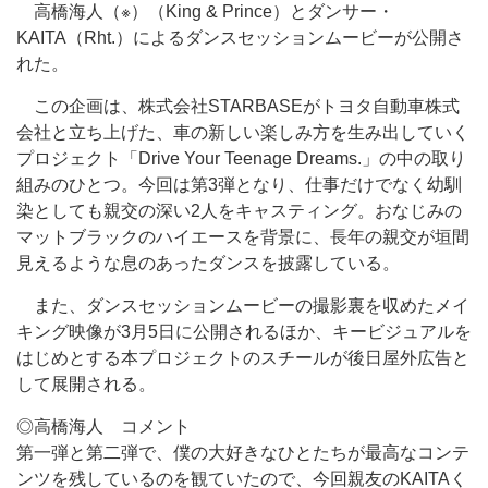
高橋海人（※）（King & Prince）とダンサー・
KAITA（Rht.）によるダンスセッションムービーが公開さ
れた。
この企画は、株式会社STARBASEがトヨタ自動車株式
会社と立ち上げた、車の新しい楽しみ方を生み出していく
プロジェクト「Drive Your Teenage Dreams.」の中の取り
組みのひとつ。今回は第3弾となり、仕事だけでなく幼馴
染としても親交の深い2人をキャスティング。おなじみの
マットブラックのハイエースを背景に、長年の親交が垣間
見えるような息のあったダンスを披露している。
また、ダンスセッションムービーの撮影裏を収めたメイ
キング映像が3月5日に公開されるほか、キービジュアルを
はじめとする本プロジェクトのスチールが後日屋外広告と
して展開される。
◎高橋海人 コメント
第一弾と第二弾で、僕の大好きなひとたちが最高なコンテ
ンツを残しているのを観ていたので、今回親友のKAITAく