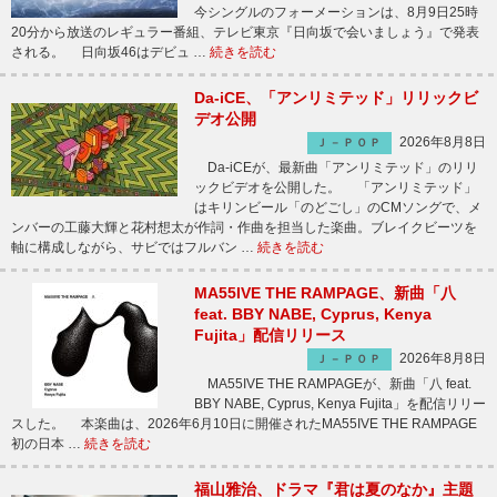
今シングルのフォーメーションは、8月9日25時
20分から放送のレギュラー番組、テレビ東京『日向坂で会いましょう』で発表
される。 日向坂46はデビュ …
続きを読む
Da-iCE、「アンリミテッド」リリックビ
デオ公開
2026年8月8日
Ｊ－ＰＯＰ
Da-iCEが、最新曲「アンリミテッド」のリリ
ックビデオを公開した。 「アンリミテッド」
はキリンビール「のどごし」のCMソングで、メ
ンバーの工藤大輝と花村想太が作詞・作曲を担当した楽曲。ブレイクビーツを
軸に構成しながら、サビではフルバン …
続きを読む
MA55IVE THE RAMPAGE、新曲「八
feat. BBY NABE, Cyprus, Kenya
Fujita」配信リリース
2026年8月8日
Ｊ－ＰＯＰ
MA55IVE THE RAMPAGEが、新曲「八 feat.
BBY NABE, Cyprus, Kenya Fujita」を配信リリー
スした。 本楽曲は、2026年6月10日に開催されたMA55IVE THE RAMPAGE
初の日本 …
続きを読む
福山雅治、ドラマ『君は夏のなか』主題