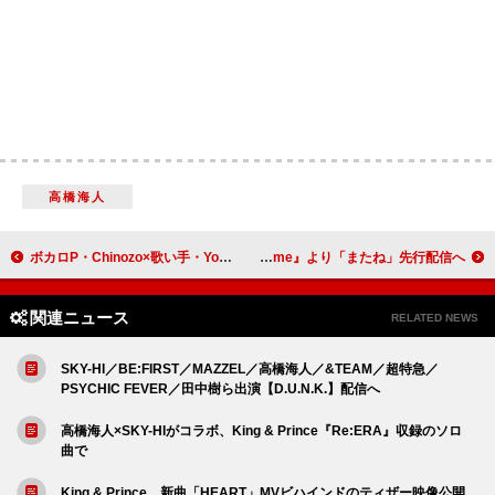
高橋海人
ボカロP・Chinozo×歌い手・Yoru、ユニット・宇宙パイロットを結成
有華、ニューAL『my space my time』より「またね」先行配信へ
関連ニュース
RELATED NEWS
SKY-HI／BE:FIRST／MAZZEL／高橋海人／&TEAM／超特急／
PSYCHIC FEVER／田中樹ら出演【D.U.N.K.】配信へ
高橋海人×SKY-HIがコラボ、King & Prince『Re:ERA』収録のソロ
曲で
King & Prince、新曲「HEART」MVビハインドのティザー映像公開