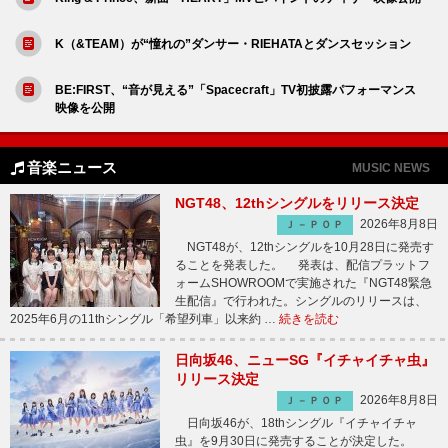
K（&TEAM）が“憧れの”ダンサー・RIEHATAとダンスセッション
BE:FIRST、“音が見える”「Spacecraft」TV初披露パフォーマンス
映像を公開
音楽ニュース
MUSIC NEWS
NGT48、12thシングルをリリース決定
2026年8月8日
Ｊ－ＰＯＰ
NGT48が、12thシングルを10月28日に発売す
ることを発表した。 発表は、配信プラットフ
ォームSHOWROOMで実施された『NGT48緊急
生配信』で行われた。シングルのリリースは、
2025年6月の11thシングル「希望列車」以来約 …
続きを読む
日向坂46、ニューSG『イチャイチャ虫』
リリース決定
2026年8月8日
Ｊ－ＰＯＰ
日向坂46が、18thシングル『イチャイチャ
虫』を9月30日に発売することが決定した。