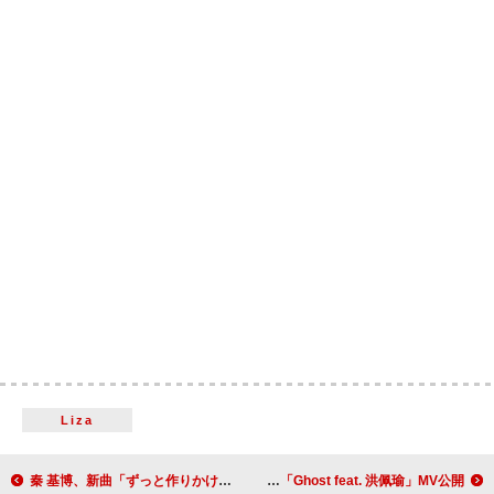
Liza
秦 基博、新曲「ずっと作りかけのラブソング」MVで“心の煌めき”表現
Cody・Lee(李)、台湾のシンガーを迎えた「Ghost feat. 洪佩瑜」MV公開