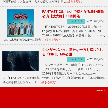
た観客が次々と集まり、大きな盛り上がりを見 …
続きを読む
FANTASTICS、台北で初となる海外単独
公演【放大絶】10月開催
2026年8月5日
Ｊ－ＰＯＰ
FANTASTICSが、2026年10月18日に台北・
Legacy TERAで単独公演【FANTASTICS LIVE
2026 in TAIPEI “放大絶”】を開催する。 ボーカ
ルの八木勇征が2021年に観光 …
続きを読む
シンガーズハイ、新たな一面を感じられ
る「FIRE」MV公開
2026年8月5日
Ｊ－ＰＯＰ
シンガーズハイが、新曲「FIRE」のミュージ
ックビデオを公開した。 新曲「FIRE」は、
2026年8月5日にリリースとなったニュー
EP『PLAYBACK』の収録曲。MVは、11月24日に自身初の東京・日本武道館単
独公演を控えたシンガーズ …
続きを読む
more »