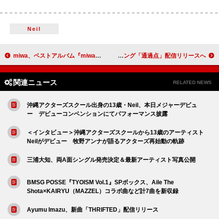
Neil
miwa、ベストアルバム『miwa』収録曲を発表 ライブ映像のプレミア公開＆“副音声トーク”も決定
森 大翔、ポジティブなメッセージを込めた「はたちの献血」新CMソング「通過点」配信リリースへ
関連ニュース
RELATED NEWS
沖縄アクターズスクール出身の13歳・Neil、本日メジャーデビュ
ー デビューコンベンションにてパフォーマンス披露
＜インタビュー＞沖縄アクターズスクールから13歳のアーティスト
Neilがデビュー 牧野アンナが語るアクターズ再始動の軌跡
三浦大知、両A面シングル発売決定＆最新アーティスト写真公開
BMSG POSSE『TYOISM Vol.1』SPボックス、Aile The
Shota×KAIRYU（MAZZEL）コラボ曲など計7曲を新収録
Ayumu Imazu、新曲「THRIFTED」配信リリース