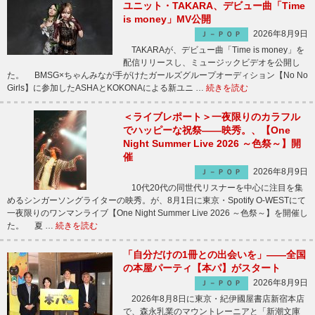
ユニット・TAKARA、デビュー曲「Time
is money」MV公開
2026年8月9日
Ｊ－ＰＯＰ
TAKARAが、デビュー曲「Time is money」を
配信リリースし、ミュージックビデオを公開し
た。 BMSG×ちゃんみなが手がけたガールズグループオーディション【No No
Girls】に参加したASHAとKOKONAによる新ユニ …
続きを読む
＜ライブレポート＞一夜限りのカラフル
でハッピーな祝祭――映秀。、【One
Night Summer Live 2026 ～色祭～】開
催
2026年8月9日
Ｊ－ＰＯＰ
10代20代の同世代リスナーを中心に注目を集
めるシンガーソングライターの映秀。が、8月1日に東京・Spotify O-WESTにて
一夜限りのワンマンライブ【One Night Summer Live 2026 ～色祭～】を開催し
た。 夏 …
続きを読む
「自分だけの1冊との出会いを」――全国
の本屋パーティ【本パ】がスタート
2026年8月9日
Ｊ－ＰＯＰ
2026年8月8日に東京・紀伊國屋書店新宿本店
で、森永乳業のマウントレーニアと「新潮文庫