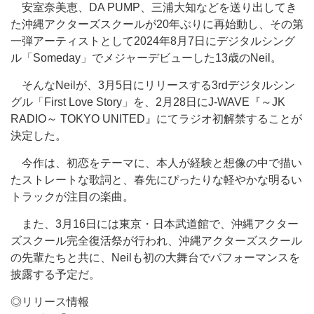
安室奈美恵、DA PUMP、三浦大知などを送り出してき
た沖縄アクターズスクールが20年ぶりに再始動し、その第
一弾アーティストとして2024年8月7日にデジタルシング
ル「Someday」でメジャーデビューした13歳のNeil。
そんなNeilが、3月5日にリリースする3rdデジタルシン
グル「First Love Story」を、2月28日にJ-WAVE『～JK
RADIO～ TOKYO UNITED』にてラジオ初解禁することが
決定した。
今作は、初恋をテーマに、本人が経験と想像の中で描い
たストレートな歌詞と、春先にぴったりな軽やかな明るい
トラックが注目の楽曲。
また、3月16日には東京・日本武道館で、沖縄アクター
ズスクール完全復活祭が行われ、沖縄アクターズスクール
の先輩たちと共に、Neilも初の大舞台でパフォーマンスを
披露する予定だ。
◎リリース情報