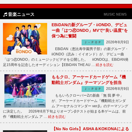
音楽ニュース
MUSIC NEWS
EBiDANの新グループ・iiONDO、デビュ
ー曲「はつ恋ONDO」MVで“良い温度”を
保つ為に奮闘
2026年8月9日
Ｊ－ＰＯＰ
EBiDAN（恵比寿学園男子部）の新グループ・
iiONDO（読み：イイオンド）が、デビュー曲
「はつ恋ONDO」のミュージックビデオを公開した。 iiONDOは、EBiDAN発
足15周年を記念したオーディション【EBiDAN THE AU …
続きを読む
ももクロ、アーケードカードゲーム『機
動戦士ガンダム』テーマソングを担当
2026年8月9日
Ｊ－ＰＯＰ
ももいろクローバーZの新曲「無 我 夢 中」
が、アーケードカードゲーム『機動戦士ガンダ
ム アーセナルコマンダー ver.β』のテーマソング
に決定した。 2026年8月下旬よりオープンβテストが始まる本ゲームは、前
作『機動戦士ガンダム ア …
続きを読む
【No No Girls】ASHA＆KOKONAによる