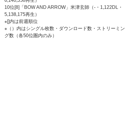
6,140,358再生）
10位[8]「BOW AND ARROW」米津玄師（-・1,122DL・
5,138,175再生）
※[]内は前週順位
※（）内はシングル枚数・ダウンロード数・ストリーミン
グ数（各50位圏内のみ）