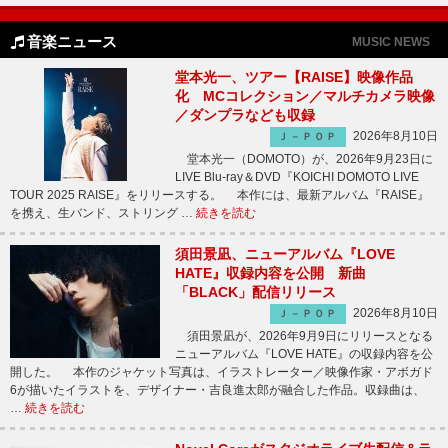
音楽ニュース
MUSIC NEWS
堂本光一、ツアー【RAISE】映像作品
化 MCコレクション／マルチカメラ映像
／ダンプラなども収録
2026年8月10日
Ｊ－ＰＯＰ
堂本光一（DOMOTO）が、2026年9月23日に
LIVE Blu-ray＆DVD『KOICHI DOMOTO LIVE
TOUR 2025 RAISE』をリリースする。 本作には、最新アルバム『RAISE』
を携え、生バンド、ストリング …
続きを読む
須田景凪、ニューアルバム『LOVE
HATE』収録内容を公開 新曲
「BLACK」配信リリース
2026年8月10日
Ｊ－ＰＯＰ
須田景凪が、2026年9月9日にリリースとなる
ニューアルバム『LOVE HATE』の収録内容を公
開した。 本作のジャケット写真は、イラストレーター／映像作家・アボガド
6が描いたイラストを、デザイナー・吉良進太郎が融合した作品。収録曲は、
…
続きを読む