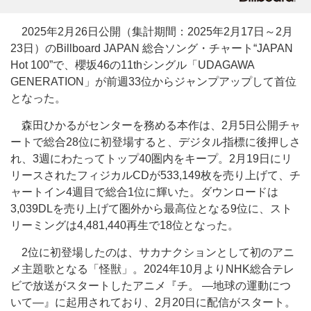
2025年2月26日公開（集計期間：2025年2月17日～2月
23日）のBillboard JAPAN 総合ソング・チャート“JAPAN
Hot 100”で、櫻坂46の11thシングル「UDAGAWA
GENERATION」が前週33位からジャンプアップして首位
となった。
森田ひかるがセンターを務める本作は、2月5日公開チャ
ートで総合28位に初登場すると、デジタル指標に後押しさ
れ、3週にわたってトップ40圏内をキープ。2月19日にリ
リースされたフィジカルCDが533,149枚を売り上げて、チ
ャートイン4週目で総合1位に輝いた。ダウンロードは
3,039DLを売り上げて圏外から最高位となる9位に、スト
リーミングは4,481,440再生で18位となった。
2位に初登場したのは、サカナクションとして初のアニ
メ主題歌となる「怪獣」。2024年10月よりNHK総合テレ
ビで放送がスタートしたアニメ『チ。 ―地球の運動につ
いて―』に起用されており、2月20日に配信がスタート。