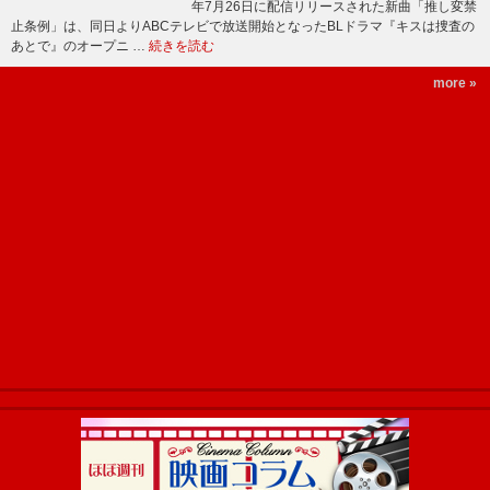
年7月26日に配信リリースされた新曲「推し変禁
止条例」は、同日よりABCテレビで放送開始となったBLドラマ『キスは捜査の
あとで』のオープニ …
続きを読む
more »