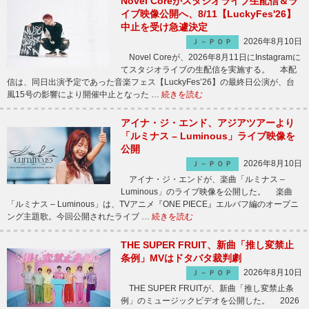
Novel Coreがスタジオライブ生配信＆ラ
イブ映像公開へ、8/11【LuckyFes'26】
中止を受け急遽決定
2026年8月10日
Ｊ－ＰＯＰ
Novel Coreが、2026年8月11日にInstagramに
てスタジオライブの生配信を実施する。 本配
信は、同日出演予定であった音楽フェス【LuckyFes’26】の最終日公演が、台
風15号の影響により開催中止となった …
続きを読む
アイナ・ジ・エンド、アジアツアーより
「ルミナス – Luminous」ライブ映像を
公開
2026年8月10日
Ｊ－ＰＯＰ
アイナ・ジ・エンドが、楽曲「ルミナス –
Luminous」のライブ映像を公開した。 楽曲
「ルミナス – Luminous」は、TVアニメ『ONE PIECE』エルバフ編のオープニ
ング主題歌。今回公開されたライブ …
続きを読む
THE SUPER FRUIT、新曲「推し変禁止
条例」MVはドタバタ裁判劇
2026年8月10日
Ｊ－ＰＯＰ
THE SUPER FRUITが、新曲「推し変禁止条
例」のミュージックビデオを公開した。 2026