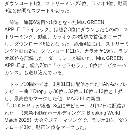
ダウンロード1位、ストリーミング3位、ラジオ4位、動画
9位と好調なスタートを切った。
前週、通算6週目の1位となったMrs. GREEN
APPLE「ライラック」は総合3位にダウンしたものの、ス
トリーミング、動画、カラオケの3指標で首位をキープ
し、ダウンロード6位となった。総合4位には、ストリーミ
ングと動画2位、ダウンロード11位、カラオケ19位、ラジ
オ20位を記録した「ダーリン」が続いた。Mrs. GREEN
APPLEは、総合7位に「ケセラセラ」、8位に「ビターバ
カンス」も送り込んでいる。
トップ10圏外では、1月31日に配信されたHANAのプレ
デビュー曲「Drop」が36位→32位→16位→13位と上昇
し、最高位をマークした他、MAZZELの新曲
「J.O.K.E.R.」が総合18位にデビュー。2月17日に配信さ
れた、【東急不動産ホールディングス Breaking World
Match 2025】大会公式テーマソングで、ラジオ1位、ダウ
ンロード3位、動画14位をマークした。