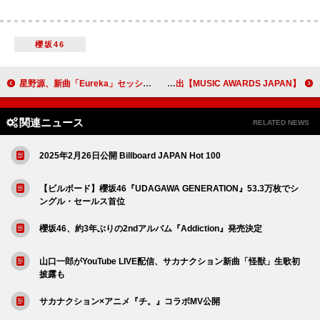
櫻坂46
星野源、新曲「Eureka」セッション動画公開＆全国アリーナツアー【MAD HOPE】追加公演も決定
【MUSIC AWARDS JAPAN】ボカロ楽曲を表彰する部門創設 ボカコレランキング＆ニコニコ VOCALOID SONGSからノミネート作品を選出
関連ニュース
RELATED NEWS
2025年2月26日公開 Billboard JAPAN Hot 100
【ビルボード】櫻坂46『UDAGAWA GENERATION』53.3万枚でシ
ングル・セールス首位
櫻坂46、約3年ぶりの2ndアルバム『Addiction』発売決定
山口一郎がYouTube LIVE配信、サカナクション新曲「怪獣」生歌初
披露も
サカナクション×アニメ『チ。』コラボMV公開