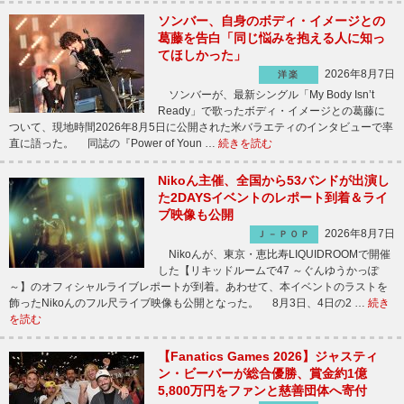
ソンバー、自身のボディ・イメージとの
葛藤を告白「同じ悩みを抱える人に知っ
てほしかった」
2026年8月7日
洋楽
ソンバーが、最新シングル「My Body Isn’t
Ready」で歌ったボディ・イメージとの葛藤に
ついて、現地時間2026年8月5日に公開された米バラエティのインタビューで率
直に語った。 同誌の『Power of Youn …
続きを読む
Nikoん主催、全国から53バンドが出演し
た2DAYSイベントのレポート到着＆ライ
ブ映像も公開
2026年8月7日
Ｊ－ＰＯＰ
Nikoんが、東京・恵比寿LIQUIDROOMで開催
した【リキッドルームで47 ～ぐんゆうかっぽ
～】のオフィシャルライブレポートが到着。あわせて、本イベントのラストを
飾ったNikoんのフル尺ライブ映像も公開となった。 8月3日、4日の2 …
続き
を読む
【Fanatics Games 2026】ジャスティ
ン・ビーバーが総合優勝、賞金約1億
5,800万円をファンと慈善団体へ寄付