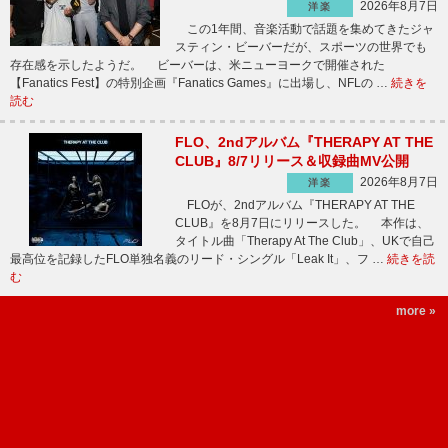
2026年8月7日
洋楽
この1年間、音楽活動で話題を集めてきたジャ
スティン・ビーバーだが、スポーツの世界でも
存在感を示したようだ。 ビーバーは、米ニューヨークで開催された
【Fanatics Fest】の特別企画『Fanatics Games』に出場し、NFLの …
続きを
読む
FLO、2ndアルバム『THERAPY AT THE
CLUB』8/7リリース＆収録曲MV公開
2026年8月7日
洋楽
FLOが、2ndアルバム『THERAPY AT THE
CLUB』を8月7日にリリースした。 本作は、
タイトル曲「Therapy At The Club」、UKで自己
最高位を記録したFLO単独名義のリード・シングル「Leak It」、フ …
続きを読
む
more »