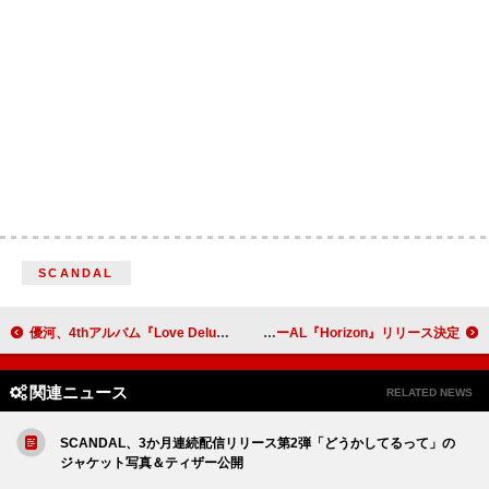
SCANDAL
優河、4thアルバム『Love Deluxe』から2曲remixカット
ジャンク フジヤマ、ニューAL『Horizon』リリース決定
関連ニュース
RELATED NEWS
SCANDAL、3か月連続配信リリース第2弾「どうかしてるって」の
ジャケット写真＆ティザー公開