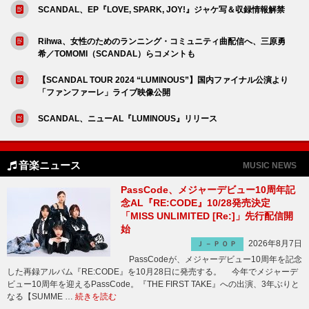
SCANDAL、EP『LOVE, SPARK, JOY!』ジャケ写＆収録情報解禁
Rihwa、女性のためのランニング・コミュニティ曲配信へ、三原勇
希／TOMOMI（SCANDAL）らコメントも
【SCANDAL TOUR 2024 “LUMINOUS”】国内ファイナル公演より
「ファンファーレ」ライブ映像公開
SCANDAL、ニューAL『LUMINOUS』リリース
音楽ニュース
MUSIC NEWS
PassCode、メジャーデビュー10周年記
念AL『RE:CODE』10/28発売決定
「MISS UNLIMITED [Re:]」先行配信開
始
2026年8月7日
Ｊ－ＰＯＰ
PassCodeが、メジャーデビュー10周年を記念
した再録アルバム『RE:CODE』を10月28日に発売する。 今年でメジャーデ
ビュー10周年を迎えるPassCode。『THE FIRST TAKE』への出演、3年ぶりと
なる【SUMME …
続きを読む