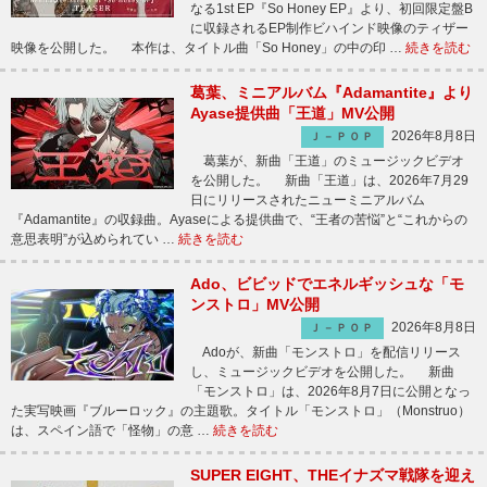
なる1st EP『So Honey EP』より、初回限定盤B
に収録されるEP制作ビハインド映像のティザー
映像を公開した。 本作は、タイトル曲「So Honey」の中の印 …
続きを読む
葛葉、ミニアルバム『Adamantite』より
Ayase提供曲「王道」MV公開
2026年8月8日
Ｊ－ＰＯＰ
葛葉が、新曲「王道」のミュージックビデオ
を公開した。 新曲「王道」は、2026年7月29
日にリリースされたニューミニアルバム
『Adamantite』の収録曲。Ayaseによる提供曲で、“王者の苦悩”と“これからの
意思表明”が込められてい …
続きを読む
Ado、ビビッドでエネルギッシュな「モ
ンストロ」MV公開
2026年8月8日
Ｊ－ＰＯＰ
Adoが、新曲「モンストロ」を配信リリース
し、ミュージックビデオを公開した。 新曲
「モンストロ」は、2026年8月7日に公開となっ
た実写映画『ブルーロック』の主題歌。タイトル「モンストロ」（Monstruo）
は、スペイン語で「怪物」の意 …
続きを読む
SUPER EIGHT、THEイナズマ戦隊を迎え