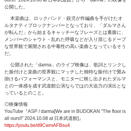
公開した。
本楽曲は、ロックバンド・鋭児が作編曲を手がけたオ
ルタナティブロックナンバーとなっており、「ダルマさん
が転んだ」から始まるキャッチーなフレーズとは裏腹に、
メンバーのシャウト・乱れた呼吸などが入り混じるドープ
な世界観で展開される中毒性の高い楽曲となっているそう
だ。
公開された「darma」のライブ映像は、歌詞とリンクし
た振付けと楽曲の世界観にマッチした独特な振付けで畳み
掛けるパフォーマンスと、モニターに映し出されたダルマ
との一体感を成す武道館公演ならではの大迫力の演出とな
っているとのこと。
◎映像情報
YouTube『ASP / darma[We are in BUDOKAN “The floor is
all ours!!” 2024.10.08 at 日本武道館]』
https://youtu.be/d9CwmAFBsu4