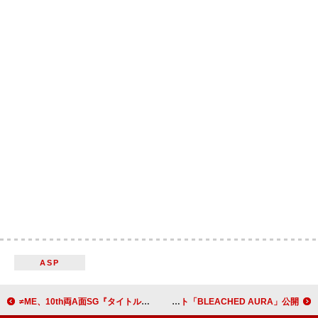
ASP
≠ME、10th両A面SG『タイトル未定/神様の言うとーり！』4/30発売決定
LE SSERAFIM、輝く“情熱”を表現したコンセプトフォト「BLEACHED AURA」公開