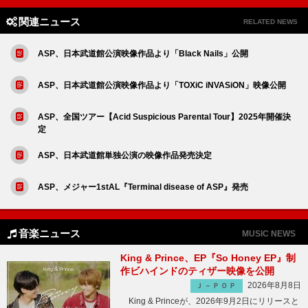
関連ニュース
RELATED NEWS
ASP、日本武道館公演映像作品より「Black Nails」公開
ASP、日本武道館公演映像作品より「TOXiC iNVASiON」映像公開
ASP、全国ツアー【Acid Suspicious Parental Tour】2025年開催決
定
ASP、日本武道館単独公演の映像作品発売決定
ASP、メジャー1stAL『Terminal disease of ASP』発売
音楽ニュース
MUSIC NEWS
King & Prince、EP『So Honey EP』制
作ビハインドのティザー映像を公開
2026年8月8日
Ｊ－ＰＯＰ
King & Princeが、2026年9月2日にリリースと