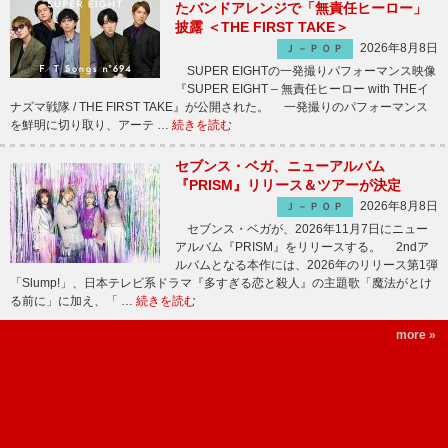
たバンドアレンジで「無責任ヒーロー」
披露 ＜THE FIRST TAKE＞
2026年8月8日
Ｊ－ＰＯＰ
SUPER EIGHTの一発撮りパフォーマンス映像
『SUPER EIGHT – 無責任ヒーロー with THEイ
ナズマ戦隊 / THE FIRST TAKE』が公開された。 一発撮りのパフォーマンス
を鮮明に切り取り、アーテ …
続きを読む
セブンス・ベガ、ニューアルバム
『PRISM』リリース＆ツアーが決定
2026年8月8日
Ｊ－ＰＯＰ
セブンス・ベガが、2026年11月7日にニュー
アルバム『PRISM』をリリースする。 2ndア
ルバムとなる本作には、2026年のリリース第1弾
「Slump!」、日本テレビ系ドラマ『多すぎる恋と殺人』の主題歌「魔法がとけ
る前に」に加え、「 …
続きを読む
more »