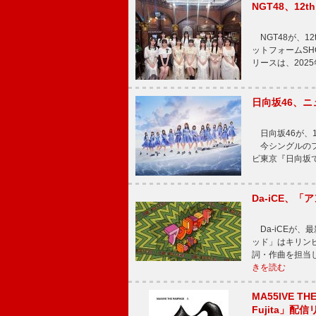
NGT48、1
NGT48が、1
ットフォームSH
リースは、202
日向坂46、
日向坂46が、1
今シングルのフ
ビ東京『日向坂
Da-iCE、
Da-iCEが
ッド」はキリン
詞・作曲を担当
きを読む
MA55IVE TH
Fujita」配