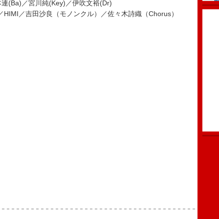
(Ba)／宮川純(Key)／伊吹文裕(Dr)
）／HIMI／吉田沙良（モノンクル）／佐々木詩織（Chorus）