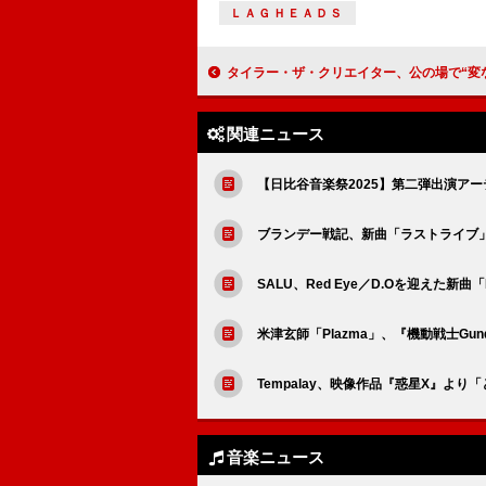
ＬＡＧＨＥＡＤＳ
タイラー・ザ・クリエイター、公の場で“変な質問”をするのをやめるようフ
関連ニュース
【日比谷音楽祭2025】第二弾出演アー
ブランデー戦記、新曲「ラストライブ
SALU、Red Eye／D.Oを迎えた新曲「L
米津玄師「Plazma」、『機動戦士Gun
Tempalay、映像作品『惑星X』より
音楽ニュース