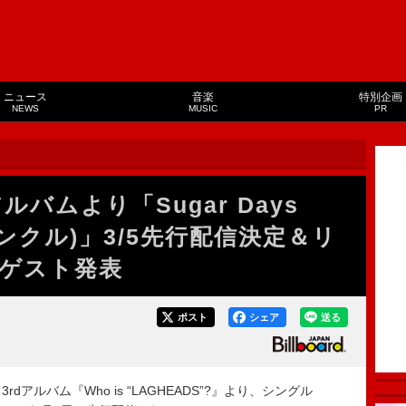
ニュース
音楽
特別企画
NEWS
MUSIC
PR
アルバムより「Sugar Days
モノンクル)」3/5先行配信決定＆リ
ゲスト発表
ポスト
シェア
送る
dアルバム『Who is “LAGHEADS”?』より、シングル