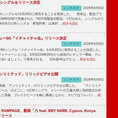
2thシングルをリリース決定
2026年8月8日
Ｊ－ＰＯＰ
2thシングルを10月28日に発売することを発表した。 発表は、配信プラ
OWROOMで実施された『NGT48緊急生配信』で行われた。シングルのリ
5年6月の11thシングル「希望列車」以来約 …
続きを読む
ニューSG『イチャイチャ虫』リリース決定
2026年8月8日
Ｊ－ＰＯＰ
8thシングル『イチャイチャ虫』を9月30日に発売することが決定した。
ォーメーションは、8月9日25時20分から放送のレギュラー番組、テレ
で会いましょう』で発表される。 日向坂46はデビュ …
続きを読む
「アンリミテッド」リリックビデオ公開
2026年8月8日
Ｊ－ＰＯＰ
、最新曲「アンリミテッド」のリリックビデオを公開した。 「アンリミテ
ビール「のどごし」のCMソングで、メンバーの工藤大輝と花村想太が作
した楽曲。ブレイクビーツを軸に構成しながら、サビではフルバン …
続
E RAMPAGE、新曲「八 feat. BBY NABE, Cyprus, Kenya
信リリース