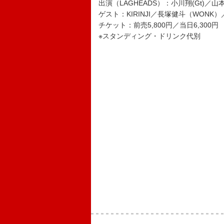
出演（LAGHEADS）：小川翔(Gt)／山本連
ゲスト：KIRINJI／長塚健斗（WONK
チケット：前売5,800円／当日6,300円
※スタンディング・ドリンク代別