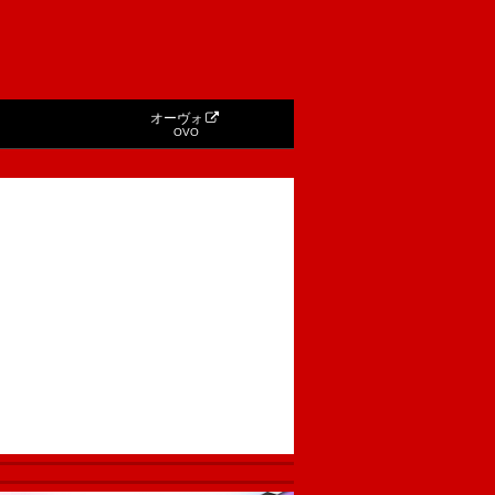
オーヴォ
OVO