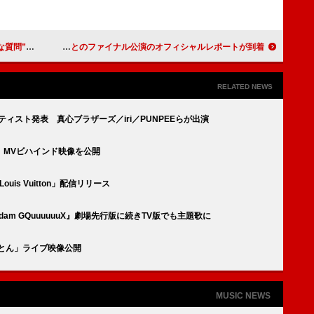
ァンに求める
Saucy Dog、5か月連続対バン企画終幕 羊文学とのファイナル公演のオフィシャルレポートが到着
RELATED NEWS
ティスト発表 真心ブラザーズ／iri／PUNPEEらが出演
」MVビハインド映像を公開
ouis Vuitton」配信リリース
dam GQuuuuuuX』劇場先行版に続きTV版でも主題歌に
「とん」ライブ映像公開
MUSIC NEWS