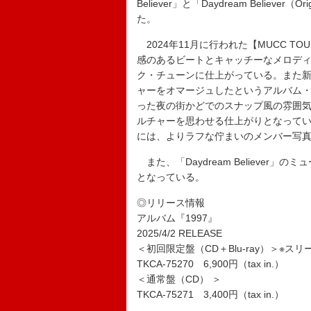
Believer」と「Daydream Believ
た。
2024年11月に行われた【MUCC TOU
感のあるビートとキャッチーなメロディ
ク・チューンに仕上がっている。また新
ャーをオマージュしたというアルバム・
った夜の街かどでのスナップ風の雰囲気
ルチャーを思わせる仕上がりとなって
には、よりラフな佇まいのメンバー写
また、「Daydream Believer
となっている。
◎リリース情報
アルバム『1997』
2025/4/2 RELEASE
＜初回限定盤（CD＋Blu-ray）＞※
TKCA-75270 6,900円（tax in.）
＜通常盤（CD） ＞
TKCA-75271 3,400円（tax in.）