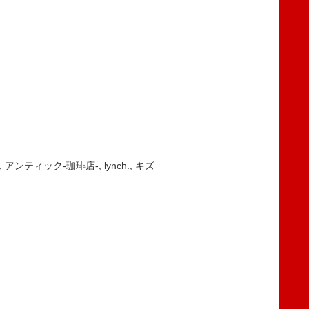
ael-, アンティック-珈琲店-, lynch., キズ