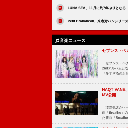
LUNA SEA、11月に約7年ぶりとなる【LU
Petit Brabancon、来春対バンシ
音楽ニュース
セブンス・ベ
セブンス・ベガが
2ndアルバムと
『多すぎる恋と
NAQT VA
MV公開
澤野弘之がトータ
曲「Breath
た新曲「Breat