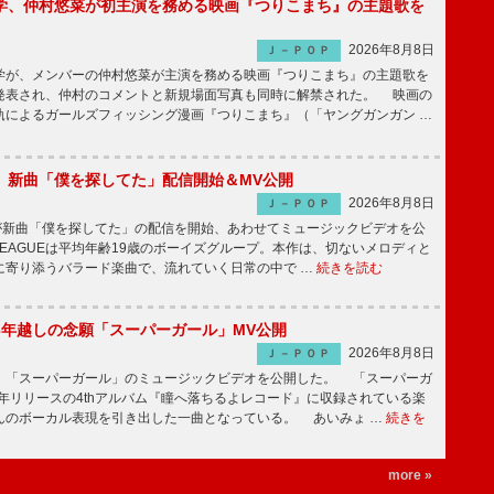
学、仲村悠菜が初主演を務める映画『つりこまち』の主題歌を
2026年8月8日
Ｊ－ＰＯＰ
が、メンバーの仲村悠菜が主演を務める映画『つりこまち』の主題歌を
発表され、仲村のコメントと新規場面写真も同時に解禁された。 映画の
軌によるガールズフィッシング漫画『つりこまち』（「ヤングガンガン …
GUE、新曲「僕を探してた」配信開始＆MV公開
2026年8月8日
Ｊ－ＰＯＰ
UEが新曲「僕を探してた」の配信を開始、あわせてミュージックビデオを公
 LEAGUEは平均年齢19歳のボーイズグループ。本作は、切ないメロディと
に寄り添うバラード楽曲で、流れていく日常の中で …
続きを読む
6年越しの念願「スーパーガール」MV公開
2026年8月8日
Ｊ－ＰＯＰ
「スーパーガール」のミュージックビデオを公開した。 「スーパーガ
2年リリースの4thアルバム『瞳へ落ちるよレコード』に収録されている楽
んのボーカル表現を引き出した一曲となっている。 あいみょ …
続きを
more »