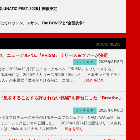
NATIC FEST. 2025】開催決定
リーズにてロットン、スサシ、The BONEZと“全面抗争”
MUSIC NEWS
ガ、ニューアルバム『PRISM』リリース＆ツアーが決定
2026年8月8日
Ｊ－ＰＯＰ
、2026年11月7日にニューアルバム『PRISM』をリリースする。
なる本作には、2026年のリリース第1弾「Slump!」、日本テレビ系ドラマ
殺人』の主題歌「魔法がとける前に」に加え、「 …
続きを読む
NE、“息をすることすら許されない戦場”を舞台にした「Breathe」
2026年8月8日
Ｊ－ＰＯＰ
ルプロデュースを手がけるチームプロジェクト・NAQT VANEが、新
e」のミュージックビデオを公開した。 2026年7月24日に配信リリースされ
he」は、Huluオリジナル『八神瑛子 - …
続きを読む