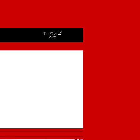
オーヴォ
OVO