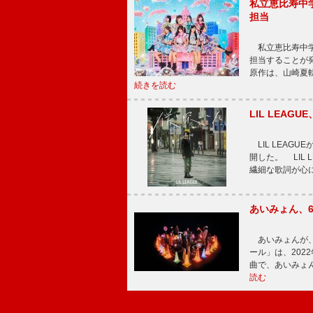
私立恵比寿中
担当
私立恵比寿中学
担当することが
原作は、山崎夏
続きを読む
LIL LEA
LIL LEAG
開した。 LIL
繊細な歌詞が心
あいみょん、
あいみょんが、
ール」は、202
曲で、あいみょ
読む