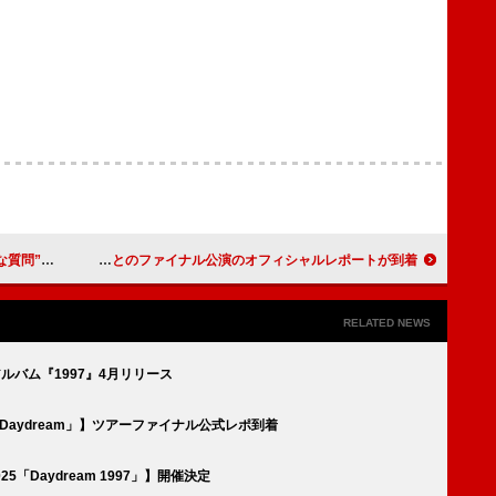
ァンに求める
Saucy Dog、5か月連続対バン企画終幕 羊文学とのファイナル公演のオフィシャルレポートが到着
RELATED NEWS
ルバム『1997』4月リリース
「Daydream」】ツアーファイナル公式レポ到着
25「Daydream 1997」】開催決定