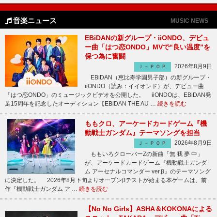
音楽ニュース
MUSIC NEWS
EBiDANの新グループ・iiONDO、デビュ
ー曲「はつ恋ONDO」MVで“良い温度”を
保つ為に奮闘
2026年8月9日
Ｊ－ＰＯＰ
EBiDAN（恵比寿学園男子部）の新グループ・
iiONDO（読み：イイオンド）が、デビュー曲
「はつ恋ONDO」のミュージックビデオを公開した。 iiONDOは、EBiDAN発
足15周年を記念したオーディション【EBiDAN THE AU …
続きを読む
ももクロ、アーケードカードゲーム『機
動戦士ガンダム』テーマソングを担当
2026年8月9日
Ｊ－ＰＯＰ
ももいろクローバーZの新曲「無 我 夢 中」
が、アーケードカードゲーム『機動戦士ガンダ
ム アーセナルコマンダー ver.β』のテーマソング
に決定した。 2026年8月下旬よりオープンβテストが始まる本ゲームは、前
作『機動戦士ガンダム ア …
続きを読む
【No No Girls】ASHA＆KOKONAによる