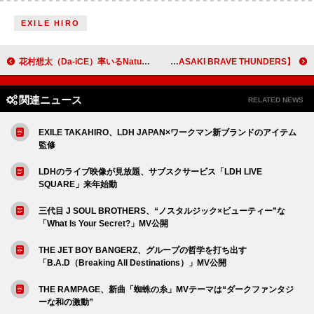
EXILE HIRO
花村想太（Da-iCE）率いるNatural Lag、スペーシアX特別記念発車メロディお披露目式に登壇
【ロウルとアイドルフェス powered by KAWASAKI BRAVE THUNDERS】オフィシャルレポート到着
関連ニュース
RELATED NEWS
EXILE TAKAHIRO、LDH JAPAN×ワークマン新ブランドのアイテム
監修
LDHのライブ映像が見放題、サブスクサービス「LDH LIVE
SQUARE」来年始動
三代目 J SOUL BROTHERS、“ノスタルジック×ビューティー”な
「What Is Your Secret?」MV公開
THE JET BOY BANGERZ、グループの哲学を打ち出す
「B.A.D（Breaking All Destinations）」MV公開
THE RAMPAGE、新曲「蜘蛛の糸」MVテーマは“ダークファンタジ
ーな和の激動”