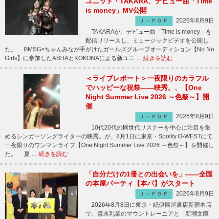
ユニット・TAKARA、デビュー曲「Time
is money」MV公開
2026年8月9日
Ｊ－ＰＯＰ
TAKARAが、デビュー曲「Time is money」を
配信リリースし、ミュージックビデオを公開し
た。 BMSG×ちゃんみなが手がけたガールズグループオーディション【No No
Girls】に参加したASHAとKOKONAによる新ユニ …
続きを読む
＜ライブレポート＞一夜限りのカラフル
でハッピーな祝祭――映秀。、【One
Night Summer Live 2026 ～色祭～】開
催
2026年8月9日
Ｊ－ＰＯＰ
10代20代の同世代リスナーを中心に注目を集
めるシンガーソングライターの映秀。が、8月1日に東京・Spotify O-WESTにて
一夜限りのワンマンライブ【One Night Summer Live 2026 ～色祭～】を開催し
た。 夏 …
続きを読む
「自分だけの1冊との出会いを」――全国
の本屋パーティ【本パ】がスタート
2026年8月9日
Ｊ－ＰＯＰ
2026年8月8日に東京・紀伊國屋書店新宿本店
で、森永乳業のマウントレーニアと「新潮文庫