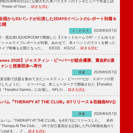
間2026年8月5日に公開された米バラエティのインタビューで率直に語
wer of Youn …
続きを読む
、全国から53バンドが出演した2DAYSイベントのレポート到着＆
公開
2026年8月7日
Ｊ－ＰＯＰ
京・恵比寿LIQUIDROOMで開催した【リキッドルームで47 ～ぐんゆうか
ィシャルライブレポートが到着。あわせて、本イベントのラストを飾った
尺ライブ映像も公開となった。 8月3日、4日の2 …
続きを読む
s Games 2026】ジャスティン・ビーバーが総合優勝、賞金約1億
をファンと慈善団体へ寄付
2026年8月7日
洋楽
楽活動で話題を集めてきたジャスティン・ビーバーだが、スポーツの世
したようだ。 ビーバーは、米ニューヨークで開催された【Fanatics
『Fanatics Games』に出場し、NFLの …
続きを読む
ルバム『THERAPY AT THE CLUB』8/7リリース＆収録曲MV公
2026年8月7日
洋楽
ルバム『THERAPY AT THE CLUB』を8月7日にリリースした。 本作
herapy At The Club」、UKで自己最高位を記録したFLO単独名義のリ
eak It」、フ …
続きを読む