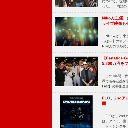
について、現地時
った。 同誌の『Po
Nikoん主催
ライブ映像も
Nikoんが、東
っぽ～】のオフ
Nikoんのフル
【Fanatic
5,800万円
この1年間、音
界でも存在感を示
Fest】の特別企画
FLO、2ndア
開
FLOが、2ndア
は、タイトル曲「T
ード・シングル「L