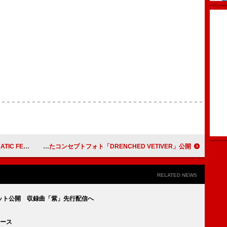
025】開催決定
LE SSERAFIM、モノクロで“熱さ”を表現したコンセプトフォト「DRENCHED VETIVER」公開
RELATED NEWS
ット公開 収録曲「紫」先行配信へ
リース