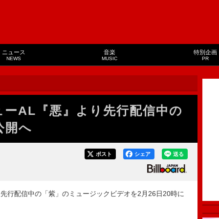
ニュース
音楽
特別企画
NEWS
MUSIC
PR
ューAL『悪』より先行配信中の
公開へ
ポスト
シェア
送る
行配信中の「紫」のミュージックビデオを2月26日20時に