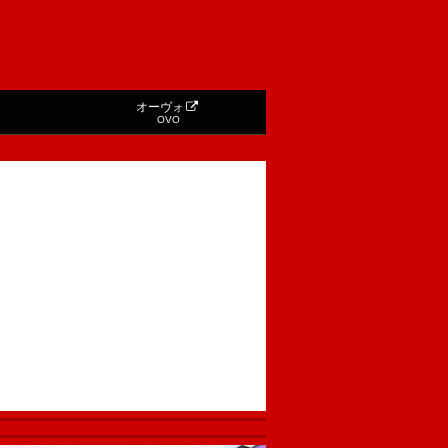
オーヴォ
OVO