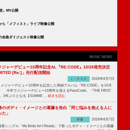
使」MV公開
から「メフィスト」ライブ映像公開
の全曲ダイジェスト映像公開
MUSIC NEWS
、メジャーデビュー10周年記念AL『RE:CODE』10/28発売決定
IMITED [Re:]」先行配信開始
2026年8月7日
Ｊ－ＰＯＰ
が、メジャーデビュー10周年を記念した再録アルバム『RE:CODE』を10月
 今年でメジャーデビュー10周年を迎えるPassCode。『THE FIRST
演、3年ぶりとなる【SUMME …
続きを読む
身のボディ・イメージとの葛藤を告白「同じ悩みを抱える人に
った」
2026年8月7日
洋楽
ングル「My Body Isn’t Ready」で歌ったボディ・イメージとの葛藤