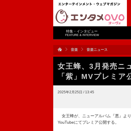
特集・インタビュー
FEATURE & INTERVIEW
音楽
音楽ニュース
女王蜂、3月発売ニ
「紫」MVプレミア
2025年2月25日 / 13:45
女王蜂が、ニューアルバム『悪』より先
YouTubeにてプレミア公開する。