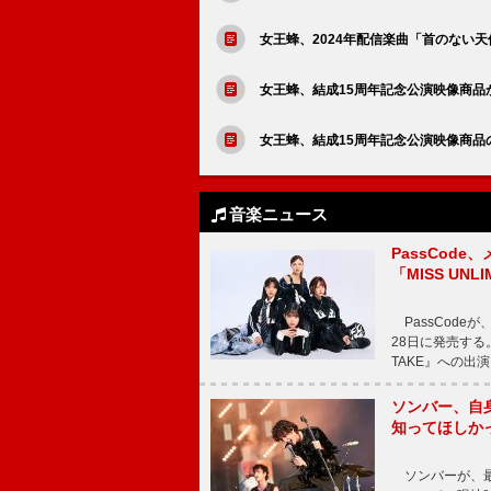
女王蜂、2024年配信楽曲「首のない天
女王蜂、結成15周年記念公演映像商品
女王蜂、結成15周年記念公演映像商品
音楽ニュース
PassCode
「MISS UNL
PassCode
28日に発売する。
TAKE』への出
ソンバー、自
知ってほしか
ソンバーが、最新シ