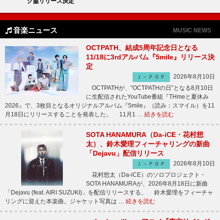
グ盤リリース決定
音楽ニュース
MUSIC NEWS
OCTPATH、結成5周年記念日となる
11/18に3rdアルバム『5mile』リリース決
定
2026年8月10日
Ｊ－ＰＯＰ
OCTPATHが、“OCTPATHの日”となる8月10日
に生配信されたYouTube番組『THmeと夏休み
2026』で、3枚目となるオリジナルアルバム『5mile』（読み：スマイル）を11
月18日にリリースすることを発表した。 11月1 …
続きを読む
SOTA HANAMURA（Da-iCE・花村想
太）、鈴木愛理フィーチャリングの新曲
「Dejavu」配信リリース
2026年8月10日
Ｊ－ＰＯＰ
花村想太（Da-iCE）のソロプロジェクト・
SOTA HANAMURAが、2026年8月18日に新曲
「Dejavu (feat. AIRI SUZUKI)」を配信リリースする。 鈴木愛理をフィーチャ
リングに迎えた本楽曲。ジャケット写真は …
続きを読む