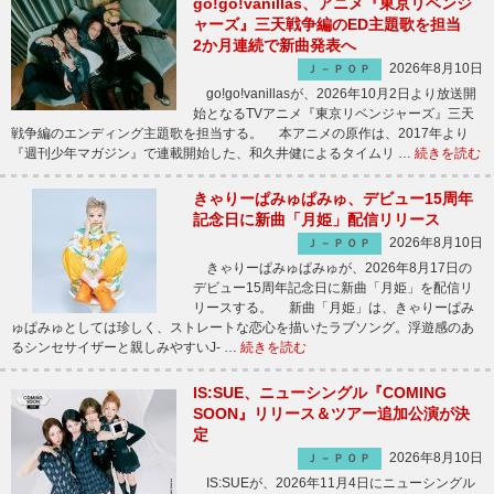
go!go!vanillas、アニメ『東京リベンジ
ャーズ』三天戦争編のED主題歌を担当
2か月連続で新曲発表へ
2026年8月10日
Ｊ－ＰＯＰ
go!go!vanillasが、2026年10月2日より放送開
始となるTVアニメ『東京リベンジャーズ』三天
戦争編のエンディング主題歌を担当する。 本アニメの原作は、2017年より
『週刊少年マガジン』で連載開始した、和久井健によるタイムリ …
続きを読む
きゃりーぱみゅぱみゅ、デビュー15周年
記念日に新曲「月姫」配信リリース
2026年8月10日
Ｊ－ＰＯＰ
きゃりーぱみゅぱみゅが、2026年8月17日の
デビュー15周年記念日に新曲「月姫」を配信リ
リースする。 新曲「月姫」は、きゃりーぱみ
ゅぱみゅとしては珍しく、ストレートな恋心を描いたラブソング。浮遊感のあ
るシンセサイザーと親しみやすいJ- …
続きを読む
IS:SUE、ニューシングル『COMING
SOON』リリース＆ツアー追加公演が決
定
2026年8月10日
Ｊ－ＰＯＰ
IS:SUEが、2026年11月4日にニューシングル