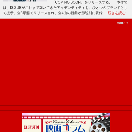
『COMING SOON』をリリースする。 本作で
は、IS:SUEがこれまで築いてきたアイデンティティを、ひとつのブランドとし
て提示。全8形態でリリースされ、全4曲の新曲が形態別に収録 …
続きを読む
more »