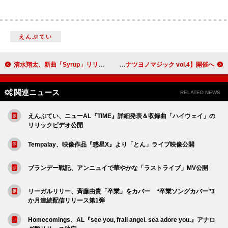
えんぷてい
清水翔太、新曲「Syrup」リリース＆全国ツアーへ
indigo la End、河口湖ステラシアターで【ナツヨノマジック vol.4】開催へ
関連ニュース
RELATED NEWS
えんぷてい、ニューAL『TIME』詳細発表＆収録曲「ハイウェイ」の
リリックビデオ公開
Tempalay、映像作品『惑星X』より「とん」ライブ映像公開
ブランデー戦記、アンニュイで華やかな「ラストライブ」MV公開
リーガルリリー、斉藤由貴「卒業」をカバー “卒業ソングカバー”3
か月連続配信リリース第1弾
Homecomings、AL『see you, frail angel. sea adore you.』アナロ