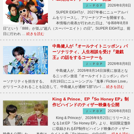
2026年8月8日
Ｊ－ＰＯＰ
SUPER EIGHTが、2027年春にニューアルバ
ムをリリースし、アリーナツアーを開催する。
本情報の発表が行われた日は、“令和8年8月8
日”という「888」が並ぶ“超八（スーパーエイト）の日”。SUPER EIGHTは、前
日に行われ …
続きを読む
中島健人が『オールナイトニッポン』パ
ーソナリティ、人生相談を受け『遊戯
王』の話をするコーナーも
2026年8月8日
Ｊ－ＰＯＰ
中島健人が、2026年8月14日深夜に放送とな
るニッポン放送『オールナイトニッポン』のパ
ーソナリティを担当する。 8月19日にニューシングル『鬼事 / Fiction Love』
がリリースされることを記念して、中島健人が通称“1部”のパ …
続きを読む
King & Prince、EP『So Honey EP』制
作ビハインドのティザー映像を公開
2026年8月8日
Ｊ－ＰＯＰ
King & Princeが、2026年9月2日にリリースと
なる1st EP『So Honey EP』より、初回限定盤B
に収録されるEP制作ビハインド映像のティザー