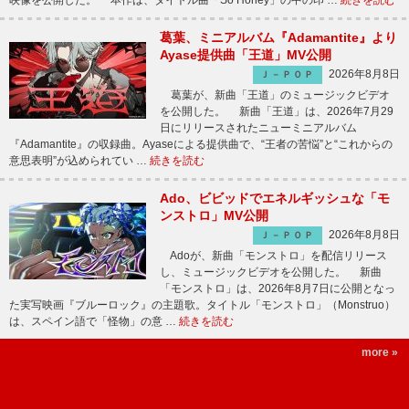
映像を公開した。 本作は、タイトル曲「So Honey」の中の印 …
続きを読む
葛葉、ミニアルバム『Adamantite』より
Ayase提供曲「王道」MV公開
2026年8月8日
Ｊ－ＰＯＰ
葛葉が、新曲「王道」のミュージックビデオ
を公開した。 新曲「王道」は、2026年7月29
日にリリースされたニューミニアルバム
『Adamantite』の収録曲。Ayaseによる提供曲で、“王者の苦悩”と“これからの
意思表明”が込められてい …
続きを読む
Ado、ビビッドでエネルギッシュな「モ
ンストロ」MV公開
2026年8月8日
Ｊ－ＰＯＰ
Adoが、新曲「モンストロ」を配信リリース
し、ミュージックビデオを公開した。 新曲
「モンストロ」は、2026年8月7日に公開となっ
た実写映画『ブルーロック』の主題歌。タイトル「モンストロ」（Monstruo）
は、スペイン語で「怪物」の意 …
続きを読む
more »