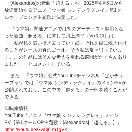
[Alexandros]の新曲「超える」が、2025年4月6日から
放送開始するアニメ『ウマ娘 シンデレラグレイ』第1クー
ルオープニング主題歌に決定した。
『ウマ娘』関連アニメでは初のアーティスト起用とな
った新曲「超える」に関して川上洋平（Vo＆Gt）は、
「「私が私を追い抜き去っていく絵」それを目に焼き付け
ることがレースの真のゴール。そう私は常々思っていま
す。この作品にはそんな考えを重ねる瞬間がたくさんあり
ました。」とコメントしている。
また、『ウマ娘』公式YouTubeチャンネル「ぱかチュ
ーブっ!」では『ウマ娘 シンデレラグレイ』のメインPVが
公開されており、この中で「超える」の一部を聴くことが
できる。
◎映像情報
YouTube『アニメ『ウマ娘 シンデレラグレイ』メイン
PV【第1クールOP主題歌：[Alexandros]「超える」】』
https://youtu.be/Gw8j8-m1gVk