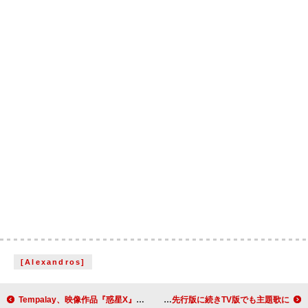
[Alexandros]
Tempalay、映像作品『惑星X』より「とん」ライブ映像公開
米津玄師「Plazma」、『機動戦士Gundam GQuuuuuuX』劇場先行版に続きTV版でも主題歌に