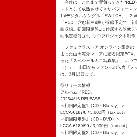
今作は、これまで背負ってきた“RED
ストとして成熟させてきたパフォーマ
1stデジタルシングル「SWITCH」、2
「RED」含む新曲9曲が収録予定で、
曲収録。初回限定盤1に付属する映像デ
回限定盤2には、ソロプロジェクト制作
ファミクラストア オンライン限定の「D
まった山田涼介マニアに贈る限定BOX
った『スペシャルミニ写真集』、いつで
ト）』、 山田からファンへの伝言『メ
は、3月13日まで。
◎リリース情報
アルバム『RED』
2025/4/16 RELEASE
＜初回限定盤1（CD＋Blu-ray）＞
LCCA-6187/8 / 3,900円（tax out）
＜初回限定盤1（CD＋DVD）＞
LCCA-6189/90 / 3,900円（tax out）
＜初回限定盤2（CD＋Blu-ray）＞