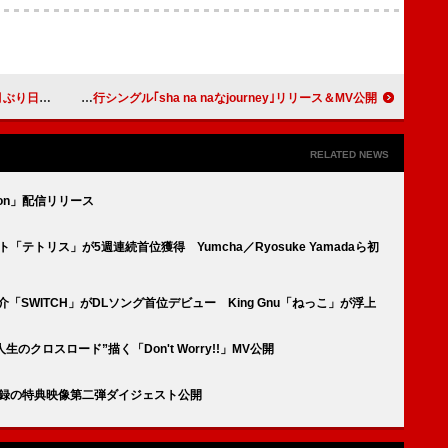
公演も決定
帝国喫茶、3rdアルバムより先行シングル｢sha na naなjourney｣リリース＆MV公開
RELATED NEWS
oon」配信リリース
タイト「テトリス」が5週連続首位獲得 Yumcha／Ryosuke Yamadaら初
「SWITCH」がDLソング首位デビュー King Gnu「ねっこ」が浮上
のクロスロード”描く「Don't Worry!!」MV公開
ART』収録の特典映像第二弾ダイジェスト公開