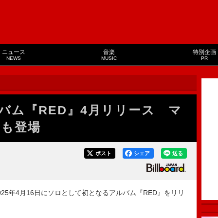
ニュース
音楽
特別企画
NEWS
MUSIC
PR
バム『RED』4月リリース マ
Xも登場
ポスト
シェア
送る
、2025年4月16日にソロとして初となるアルバム『RED』をリリ