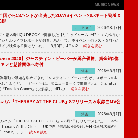
MUSIC NEWS
、全国から53バンドが出演した2DAYSイベントのレポート到着＆
公開
2026年8月7日
Ｊ－ＰＯＰ
京・恵比寿LIQUIDROOMで開催した【リキッドルームで47 ～ぐんゆうか
ィシャルライブレポートが到着。あわせて、本イベントのラストを飾った
尺ライブ映像も公開となった。 8月3日、4日の2 …
続きを読む
s Games 2026】ジャスティン・ビーバーが総合優勝、賞金約1億
をファンと慈善団体へ寄付
2026年8月7日
洋楽
楽活動で話題を集めてきたジャスティン・ビーバーだが、スポーツの世
したようだ。 ビーバーは、米ニューヨークで開催された【Fanatics
『Fanatics Games』に出場し、NFLの …
続きを読む
ルバム『THERAPY AT THE CLUB』8/7リリース＆収録曲MV公
2026年8月7日
洋楽
ルバム『THERAPY AT THE CLUB』を8月7日にリリースした。 本作
herapy At The Club」、UKで自己最高位を記録したFLO単独名義のリ
eak It」、フ …
続きを読む