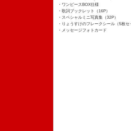
・ワンピースBOX仕様
・歌詞ブックレット（16P）
・スペシャルミニ写真集（32P）
・りょうすけのフレークシール（5枚セ
・メッセージフォトカード