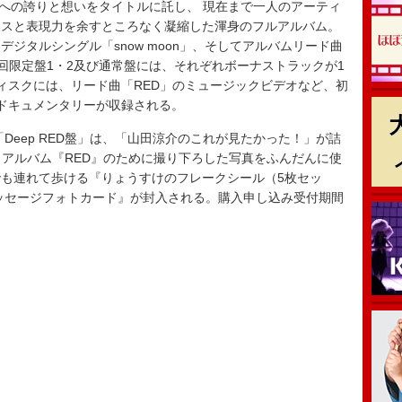
”への誇りと想いをタイトルに託し、 現在まで一人のアーティ
ンスと表現力を余すところなく凝縮した渾身のフルアルバム。
ndデジタルシングル「snow moon」、そしてアルバムリード曲
初回限定盤1・2及び通常盤には、それぞれボーナストラックが1
ィスクには、リード曲「RED」のミュージックビデオなど、初
ドキュメンタリーが収録される。
eep RED盤」は、「山田涼介のこれが見たかった！」が詰
。アルバム『RED』のために撮り下ろした写真をふんだんに使
も連れて歩ける『りょうすけのフレークシール（5枚セッ
ッセージフォトカード』が封入される。購入申し込み受付期間