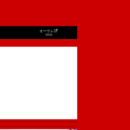
オーヴォ
OVO