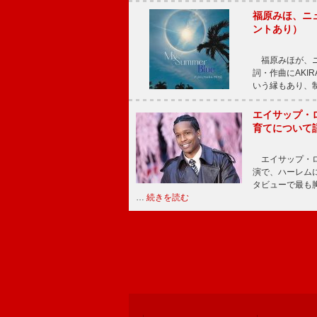
福原みほ、ニュ
ントあり）
福原みほが、ニュ
詞・作曲にAKIR
いう縁もあり、
エイサップ・
育てについて
エイサップ・ロ
演で、ハーレム
タビューで最も
…
続きを読む