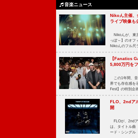
音楽ニュース
Nikoん主催
ライブ映像も
Nikoんが、東
っぽ～】のオフ
Nikoんのフル
【Fanatic
5,800万円
この1年間、音
界でも存在感を示
Fest】の特別企画
FLO、2ndア
開
FLOが、2ndア
は、タイトル曲「T
ード・シングル「L