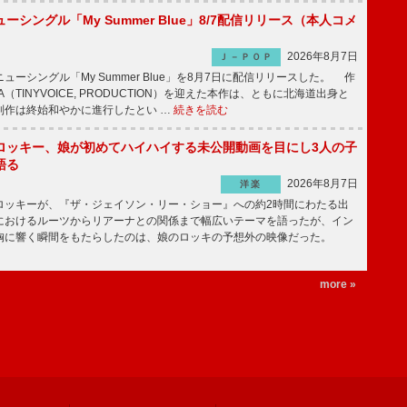
ーシングル「My Summer Blue」8/7配信リリース（本人コメ
2026年8月7日
Ｊ－ＰＯＰ
ーシングル「My Summer Blue」を8月7日に配信リリースした。 作
A（TINYVOICE, PRODUCTION）を迎えた本作は、ともに北海道出身と
制作は終始和やかに進行したとい …
続きを読む
ロッキー、娘が初めてハイハイする未公開動画を目にし3人の子
語る
2026年8月7日
洋楽
ッキーが、『ザ・ジェイソン・リー・ショー』への約2時間にわたる出
におけるルーツからリアーナとの関係まで幅広いテーマを語ったが、イン
胸に響く瞬間をもたらしたのは、娘のロッキの予想外の映像だった。
more »