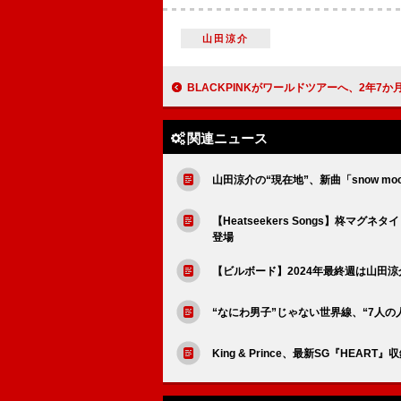
山田涼介
BLACKPINKがワールドツアーへ、2年7か月ぶり日本
関連ニュース
山田涼介の“現在地”、新曲「snow m
【Heatseekers Songs】柊マグネ
登場
【ビルボード】2024年最終週は山田涼介
“なにわ男子”じゃない世界線、“7人の人生
King & Prince、最新SG『HE