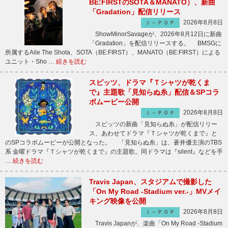
BE:FIRSTのSOTA＆MANATO）、新曲
「Gradation」配信リリース
2026年8月8日
Ｊ－ＰＯＰ
ShowMinorSavageが、2026年8月12日に新曲
「Gradation」を配信リリースする。 BMSGに
所属するAile The Shota、SOTA（BE:FIRST）、MANATO（BE:FIRST）による
ユニット・Sho …
続きを読む
スピッツ、ドラマ『Ｔシャツが乾くま
で』主題歌「見知らぬ糸」配信＆SPコラ
ボムービー公開
2026年8月8日
Ｊ－ＰＯＰ
スピッツの新曲「見知らぬ糸」が配信リリー
ス、あわせてドラマ『Ｔシャツが乾くまで』と
のSPコラボムービーが公開となった。 「見知らぬ糸」は、蒼井優主演のTBS
系 金曜ドラマ『Ｔシャツが乾くまで』の主題歌。同ドラマは『silent』などを手
…
続きを読む
Travis Japan、スタジアムで撮影した
「On My Road -Stadium ver.-」MVメイ
キング映像を公開
2026年8月8日
Ｊ－ＰＯＰ
Travis Japanが、楽曲「On My Road -Stadium