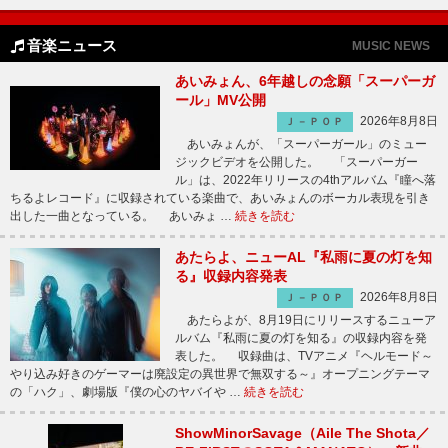
音楽ニュース
MUSIC NEWS
あいみょん、6年越しの念願「スーパーガ
ール」MV公開
2026年8月8日
Ｊ－ＰＯＰ
あいみょんが、「スーパーガール」のミュー
ジックビデオを公開した。 「スーパーガー
ル」は、2022年リリースの4thアルバム『瞳へ落
ちるよレコード』に収録されている楽曲で、あいみょんのボーカル表現を引き
出した一曲となっている。 あいみょ …
続きを読む
あたらよ、ニューAL『私雨に夏の灯を知
る』収録内容発表
2026年8月8日
Ｊ－ＰＯＰ
あたらよが、8月19日にリリースするニューア
ルバム『私雨に夏の灯を知る』の収録内容を発
表した。 収録曲は、TVアニメ『ヘルモード～
やり込み好きのゲーマーは廃設定の異世界で無双する～』オープニングテーマ
の「ハク」、劇場版『僕の心のヤバイや …
続きを読む
ShowMinorSavage（Aile The Shota／