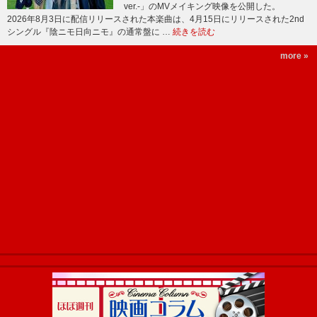
ver.-」のMVメイキング映像を公開した。
2026年8月3日に配信リリースされた本楽曲は、4月15日にリリースされた2nd
シングル『陰ニモ日向ニモ』の通常盤に …
続きを読む
more »