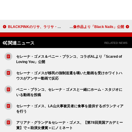
BLACKPINKのリサ、ラリサ・コミックスを立ち上げ＆グラフィック・ノベル発売へ
ASP、日本武道館公演映像作品より「Black Nails」公開
関連ニュース
RELATED NEWS
セレーナ・ゴメス＆ベニー・ブランコ、コラボALより「Scared of
Loving You」公開
セレーナ・ゴメスが移民の強制送還を嘆いた動画を受けホワイトハ
ウスがアンサー動画で反応
ベニー・ブランコ、セレーナ・ゴメスと一緒にホーム・スタジオに
いる動画を投稿
セレーナ・ゴメス、LA山火事被災者に食事を提供するボランティア
を行う
アリアナ・グランデ＆セレーナ・ゴメス、【第78回英国アカデミー
賞】で＜助演女優賞＞にノミネート