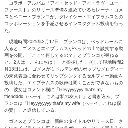
コラボ・アルバム『アイ・セッド・アイ・ラヴ・ユー・
ファースト』のリリース準備を進めているセレーナ・ゴメ
スとベニー・ブランコが、グレイシー・エイブラムスとの
コラボレーションを予感させるインスタグラム投稿を行っ
た。
現地時間2025年2月17日、ブランコは、ベッドルームに
入ると、ゴメスとエイブラムスがベッドの上で談笑する動
画を公開。「ここで何してるの？」とブランコが尋ねる
と、2人は「こんにちは！」と挨拶した。そして現地時間2
月18日には、ゴメスがミドルテンポのポップなメロディー
の未発表曲に合わせてリップシンクするセルフィー動画を
投稿した。エイブラムスの歌声は聞くことができないもの
の、彼女はコメント欄に「Heyyyyyyyy that’s my
friendddd（へーイ、これは私の友人）」と書き込み、ブ
ランコは「Heyyyyyyyy that’s my wife（へーイ、これは僕
の妻）」と返信している。
ゴメスとブランコは、新曲のタイトルやリリース日、さ